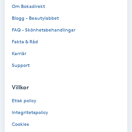
Om Bokadirekt
Bottenfärg
Blogg - Beautylabbet
Brynformning
FAQ - Skönhetsbehandlingar
Fakta & Råd
Brynfärgning
Karriär
Brynplockning
Support
Bröllopsuppsättning
Villkor
C
Etisk policy
Celluliter
Integritetspolicy
Coachning
Cookies