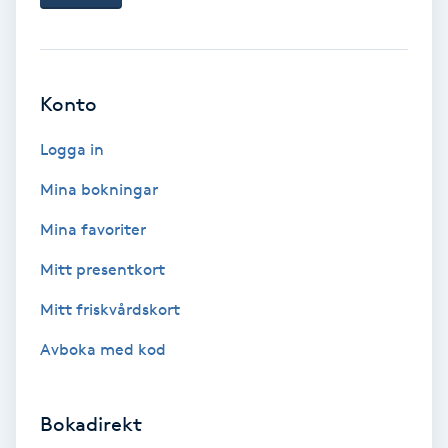
Ansiktsbehandling djuprengörande
B
Babylights
Konto
Logga in
Balayage
Mina bokningar
Bambumassage
Mina favoriter
Barber
Mitt presentkort
Mitt friskvårdskort
Barnklippning
Avboka med kod
BIAB
Bokadirekt
Blowout