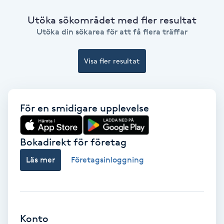
Color correction
Utöka sökområdet med fler resultat
Utöka din sökarea för att få flera träffar
Cryoterapi
D
Visa fler resultat
Damklippning
Dermapen
För en smidigare upplevelse
Diamantslipning
Bokadirekt för företag
E
Läs mer
Företagsinloggning
Enzympeeling
Extensions
Konto