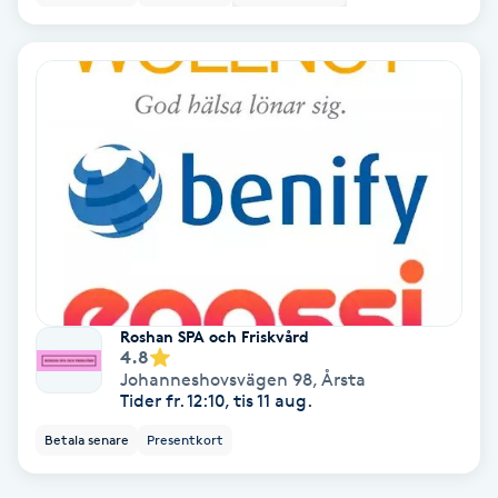
Bottenfärg
Brynformning
Brynfärgning
Brynplockning
Bröllopsuppsättning
C
Roshan SPA och Friskvård
4.8
Johanneshovsvägen 98
,
Årsta
Celluliter
Tider fr. 12:10, tis 11 aug.
Betala senare
Presentkort
Coachning