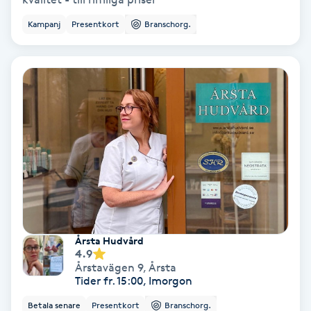
Ansiktsbehandling djuprengörande
Kampanj
Presentkort
Branschorg.
B
Babylights
Balayage
Bambumassage
Barber
Barnklippning
Årsta Hudvård
4.9
BIAB
Årstavägen 9
,
Årsta
Tider fr. 15:00, Imorgon
Blowout
Betala senare
Presentkort
Branschorg.