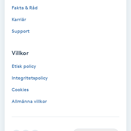
Fakta & Råd
Fotmassage
Karriär
Fotsvamp
Support
Fotvård
Villkor
Fransar
Etisk policy
Fransborttagning
Integritetspolicy
Cookies
Fransfärgning
Allmänna villkor
Fransförlängning
Fransförlängning Megavolym