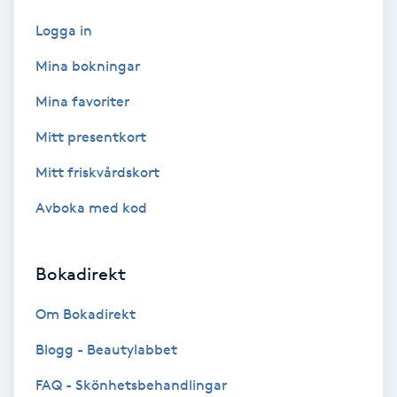
Extensions borttagning
Logga in
Eyeliner-tatuering
Mina bokningar
F
Mina favoriter
Face framing
Mitt presentkort
Mitt friskvårdskort
Faceliftmassage
Avboka med kod
Fet hårbotten
Bokadirekt
Fettreducering
Om Bokadirekt
Fibromassage
Blogg - Beautylabbet
Fillers
FAQ - Skönhetsbehandlingar