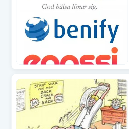
Alternativmedicin
Andningsmassage
Ansiktslyft utan kirurgi
Aromamassage
Ashtanga Yoga
Ayurveda
Ayurvedisk Massage
Ansiktsbehandling djuprengörande
B