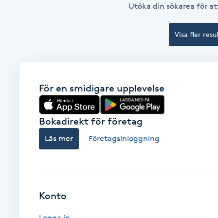
Utöka din sökarea för att
Brynformning
Visa fler resu
Brynfärgning
Brynplockning
För en smidigare upplevelse
Bröllopsuppsättning
C
Bokadirekt för företag
Läs mer
Företagsinloggning
Celluliter
Coachning
Konto
Color correction
Logga in