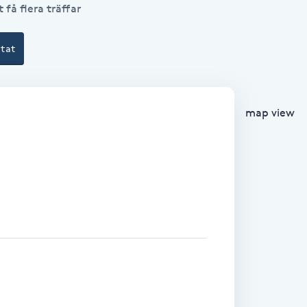
 få flera träffar
ltat
map view