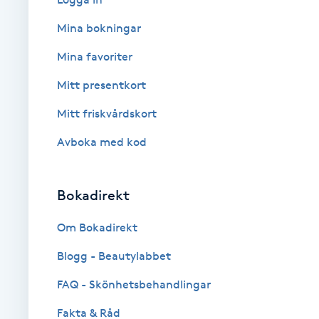
Cryoterapi
Mina bokningar
D
Mina favoriter
Damklippning
Mitt presentkort
Dermapen
Mitt friskvårdskort
Avboka med kod
Diamantslipning
E
Bokadirekt
Enzympeeling
Om Bokadirekt
Extensions
Blogg - Beautylabbet
Extensions borttagning
FAQ - Skönhetsbehandlingar
Fakta & Råd