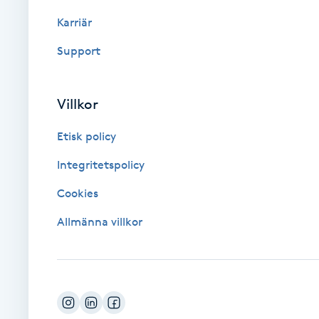
Eyeliner-tatuering
Karriär
F
Support
Face framing
Faceliftmassage
Villkor
Etisk policy
Fet hårbotten
Integritetspolicy
Fettreducering
Cookies
Fibromassage
Allmänna villkor
Fillers
Fotmassage