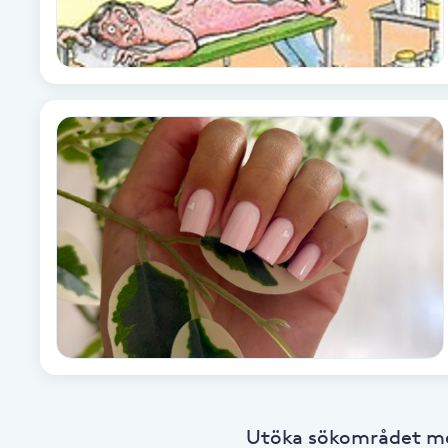
Babylights
Balayage
Bambumassage
Barber
Barnklippning
BIAB
Blowout
Utöka sökområdet med
Bottenfärg