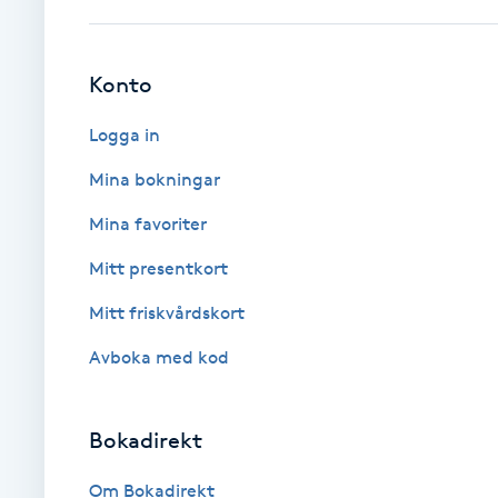
Cryoterapi
D
Konto
Damklippning
Logga in
Dermapen
Mina bokningar
Mina favoriter
Diamantslipning
E
Mitt presentkort
Mitt friskvårdskort
Enzympeeling
Avboka med kod
Extensions
Bokadirekt
Extensions borttagning
Om Bokadirekt