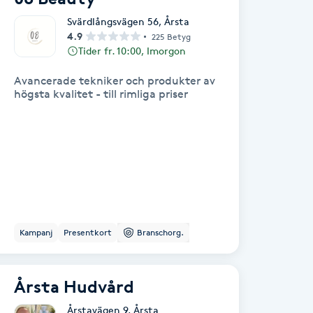
Svärdlångsvägen 56
,
Årsta
4.9
225 Betyg
Tider fr. 10:00, Imorgon
Avancerade tekniker och produkter av
högsta kvalitet - till rimliga priser
Kampanj
Presentkort
Branschorg.
Årsta Hudvård
Årstavägen 9
,
Årsta