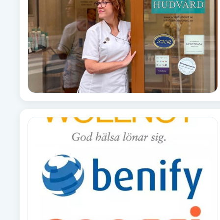
Babylights
Balayage
Bambumassage
Barber
Barnklippning
BIAB
Blowout
Bottenfärg