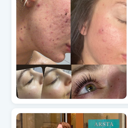
Alternativmedicin
Andningsmassage
Ansiktslyft utan kirurgi
Aromamassage
Ashtanga Yoga
Ayurveda
Ayurvedisk Massage
Ansiktsbehandling djuprengörande
B