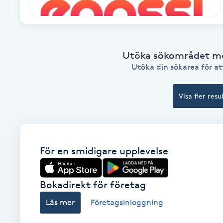
Brynformning
Brynfärgning
Utöka sökområdet med
Utöka din sökarea för att
Brynplockning
Visa fler resu
Bröllopsuppsättning
C
Celluliter
För en smidigare upplevelse
Coachning
Bokadirekt för företag
Color correction
Läs mer
Företagsinloggning