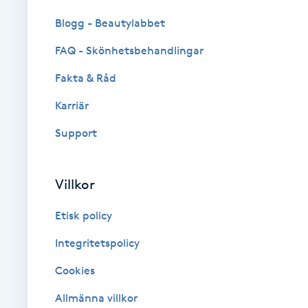
Eyeliner-tatuering
Blogg - Beautylabbet
F
FAQ - Skönhetsbehandlingar
Face framing
Fakta & Råd
Faceliftmassage
Karriär
Support
Fet hårbotten
Fettreducering
Villkor
Fibromassage
Etisk policy
Integritetspolicy
Fillers
Cookies
Fotmassage
Allmänna villkor