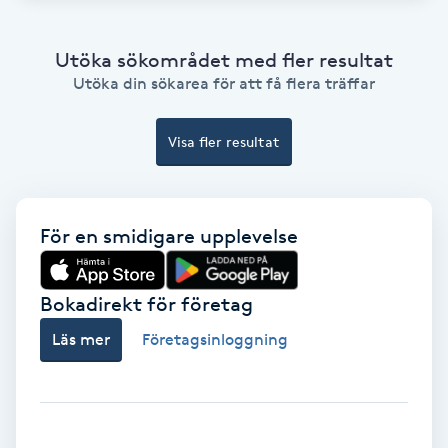
Extensions borttagning
Utöka sökområdet med fler resultat
Eyeliner-tatuering
Utöka din sökarea för att få flera träffar
F
Face framing
Visa fler resultat
Faceliftmassage
För en smidigare upplevelse
Fet hårbotten
Bokadirekt för företag
Fettreducering
Läs mer
Företagsinloggning
Fibromassage
Fillers