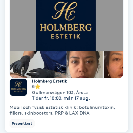
Color correction
Cryoterapi
D
Damklippning
Dermapen
Diamantslipning
Holmberg Estetik
5
E
Gullmarsvägen 103
,
Årsta
Tider fr. 10:00, mån 17 aug.
Enzympeeling
Mobil och fysisk estetisk klinik: botulinumtoxin,
fillers, skinboosters, PRP & LAX DNA
Extensions
Presentkort