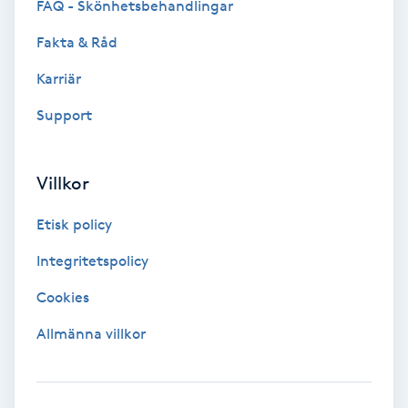
FAQ - Skönhetsbehandlingar
Fransförlängning Volym
Fakta & Råd
Fransk manikyr
Karriär
Support
Fransrengöring
Frekvensterapi
Villkor
Etisk policy
Friskvård
Integritetspolicy
Friskvårdsmassage
Cookies
Frisör
Allmänna villkor
Funktionsanalys