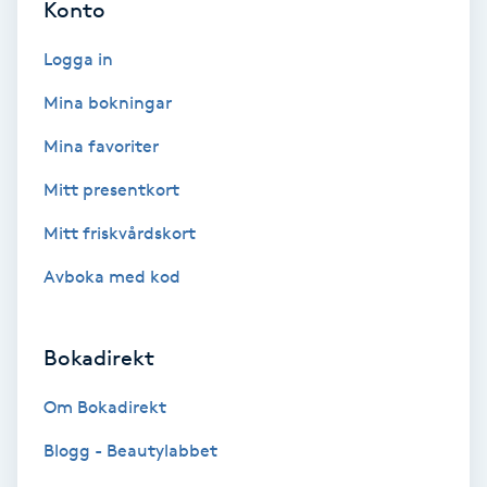
Konto
Fotmassage
Logga in
Fotsvamp
Mina bokningar
Mina favoriter
Fotvård
Mitt presentkort
Fransar
Mitt friskvårdskort
Fransborttagning
Avboka med kod
Fransfärgning
Bokadirekt
Fransförlängning
Om Bokadirekt
Blogg - Beautylabbet
Fransförlängning Megavolym