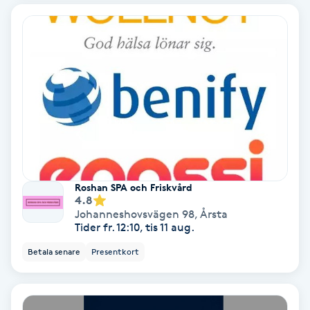
Bottenfärg
Brynformning
Brynfärgning
Brynplockning
Bröllopsuppsättning
Roshan SPA och Friskvård
4.8
C
Johanneshovsvägen 98
,
Årsta
Tider fr. 12:10, tis 11 aug.
Celluliter
Betala senare
Presentkort
Coachning