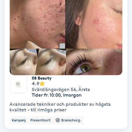
Ansiktsbehandling djuprengörande
B
Babylights
Balayage
Bambumassage
08 Beauty
Barber
4.9
Svärdlångsvägen 56
,
Årsta
Tider fr. 10:00, Imorgon
Barnklippning
Avancerade tekniker och produkter av högsta
kvalitet - till rimliga priser
BIAB
Kampanj
Presentkort
Branschorg.
Blowout