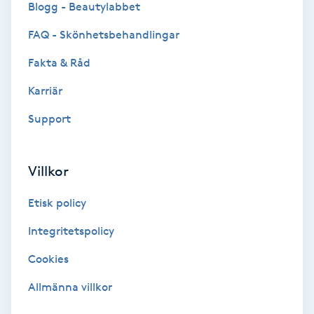
Blogg - Beautylabbet
Bottenfärg
FAQ - Skönhetsbehandlingar
Fakta & Råd
Brynformning
Karriär
Brynfärgning
Support
Brynplockning
Villkor
Bröllopsuppsättning
Etisk policy
C
Integritetspolicy
Celluliter
Cookies
Coachning
Allmänna villkor