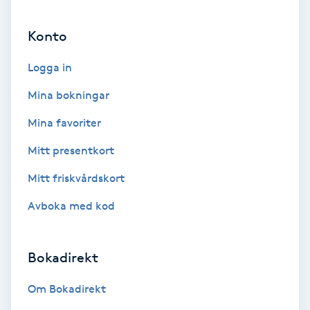
Ansiktsbehandling djuprengörande
Konto
B
Logga in
Babylights
Mina bokningar
Balayage
Mina favoriter
Bambumassage
Mitt presentkort
Mitt friskvårdskort
Barber
Avboka med kod
Barnklippning
Bokadirekt
BIAB
Om Bokadirekt
Blowout