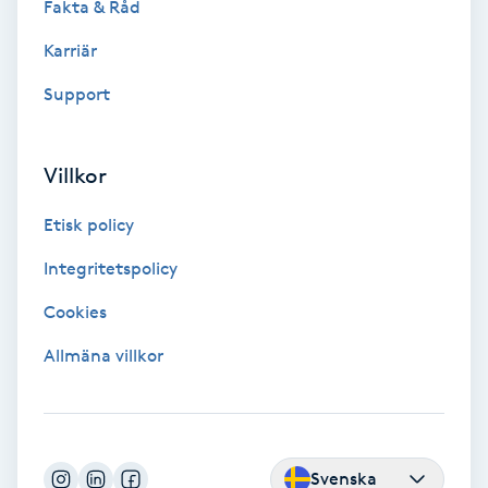
Fakta & Råd
Color correction
Karriär
Cryoterapi
Support
D
Damklippning
Villkor
Dermapen
Etisk policy
Integritetspolicy
Diamantslipning
Cookies
E
Allmäna villkor
Enzympeeling
Extensions
Svenska