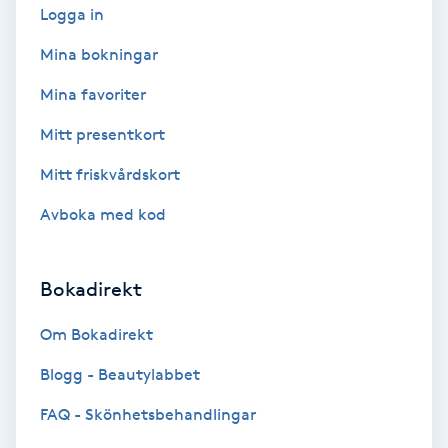
Logga in
Bottenfärg
Mina bokningar
Mina favoriter
Brynformning
Mitt presentkort
Brynfärgning
Mitt friskvårdskort
Brynplockning
Avboka med kod
Bröllopsuppsättning
Bokadirekt
C
Om Bokadirekt
Celluliter
Blogg - Beautylabbet
Coachning
FAQ - Skönhetsbehandlingar