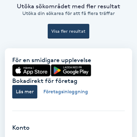
Utöka sökområdet med fler resultat
Ansiktsbehandling djuprengörande
Utöka din sökarea för att få flera träffar
B
Babylights
Visa fler resultat
Balayage
För en smidigare upplevelse
Bambumassage
Bokadirekt för företag
Barber
Läs mer
Företagsinloggning
Barnklippning
BIAB
Konto
Blowout