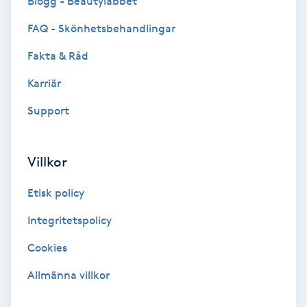
Blogg - Beautylabbet
Color correction
FAQ - Skönhetsbehandlingar
Cryoterapi
Fakta & Råd
D
Karriär
Damklippning
Support
Dermapen
Villkor
Diamantslipning
Etisk policy
E
Integritetspolicy
Enzympeeling
Cookies
Extensions
Allmänna villkor