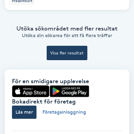
Presentkort
Ansiktsbehandling djuprengörande
B
Utöka sökområdet med fler resultat
Babylights
Utöka din sökarea för att få flera träffar
Balayage
Visa fler resultat
Bambumassage
Barber
För en smidigare upplevelse
Barnklippning
Bokadirekt för företag
Läs mer
Företagsinloggning
BIAB
Blowout