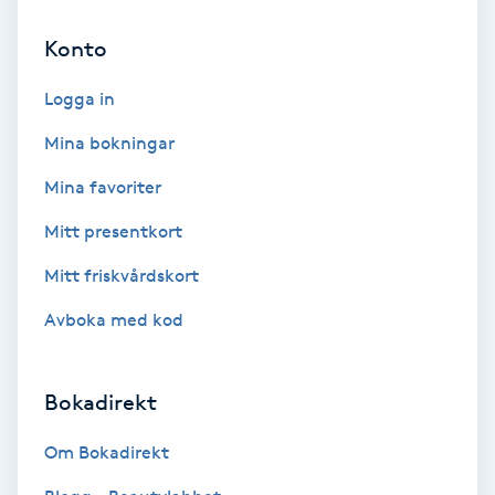
Konto
Bottenfärg
Logga in
Brynformning
Mina bokningar
Brynfärgning
Mina favoriter
Mitt presentkort
Brynplockning
Mitt friskvårdskort
Bröllopsuppsättning
Avboka med kod
C
Celluliter
Bokadirekt
Coachning
Om Bokadirekt