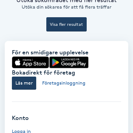
Ansiktsbehandling djuprengörande
Utöka din sökarea för att få flera träffar
B
Visa fler resultat
Babylights
Balayage
För en smidigare upplevelse
Bambumassage
Bokadirekt för företag
Barber
Läs mer
Företagsinloggning
Barnklippning
BIAB
Konto
Blowout
Logga in