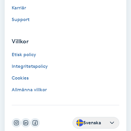
Color correction
Karriär
Support
Cryoterapi
D
Villkor
Damklippning
Etisk policy
Dermapen
Integritetspolicy
Diamantslipning
Cookies
E
Allmänna villkor
Enzympeeling
Extensions
Svenska