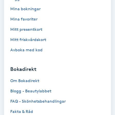
Mina bokningar
Bottenfärg
Mina favoriter
Brynformning
Mitt presentkort
Mitt friskvårdskort
Brynfärgning
Avboka med kod
Brynplockning
Bokadirekt
Bröllopsuppsättning
C
Om Bokadirekt
Celluliter
Blogg - Beautylabbet
FAQ - Skönhetsbehandlingar
Coachning
Fakta & Råd