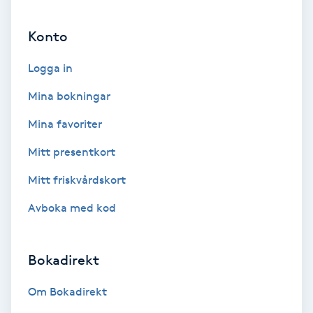
Ansiktsbehandling djuprengörande
Konto
B
Logga in
Babylights
Mina bokningar
Balayage
Mina favoriter
Bambumassage
Mitt presentkort
Mitt friskvårdskort
Barber
Avboka med kod
Barnklippning
Bokadirekt
BIAB
Om Bokadirekt
Blowout