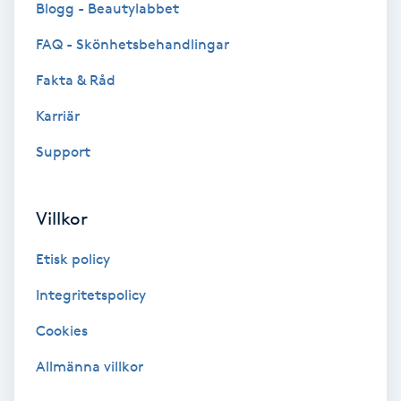
Blogg - Beautylabbet
Bottenfärg
FAQ - Skönhetsbehandlingar
Fakta & Råd
Brynformning
Karriär
Brynfärgning
Support
Brynplockning
Villkor
Bröllopsuppsättning
Etisk policy
C
Integritetspolicy
Celluliter
Cookies
Coachning
Allmänna villkor