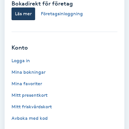
Bokadirekt för företag
Babylights
Läs mer
Företagsinloggning
Balayage
Bambumassage
Konto
Barber
Logga in
Mina bokningar
Barnklippning
Mina favoriter
BIAB
Mitt presentkort
Mitt friskvårdskort
Blowout
Avboka med kod
Bottenfärg