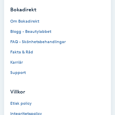
Bokadirekt
Brynformning
Om Bokadirekt
Brynfärgning
Blogg - Beautylabbet
Brynplockning
FAQ - Skönhetsbehandlingar
Fakta & Råd
Bröllopsuppsättning
C
Karriär
Support
Celluliter
Coachning
Villkor
Color correction
Etisk policy
Integritetspolicy