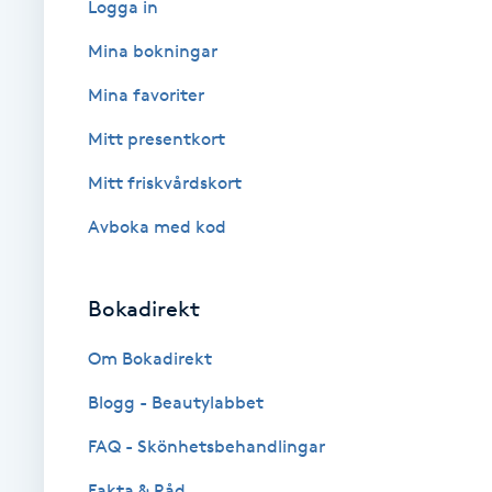
Logga in
Babylights
Mina bokningar
Mina favoriter
Balayage
Mitt presentkort
Bambumassage
Mitt friskvårdskort
Avboka med kod
Barber
Barnklippning
Bokadirekt
BIAB
Om Bokadirekt
Blogg - Beautylabbet
Blowout
FAQ - Skönhetsbehandlingar
Bottenfärg
Fakta & Råd