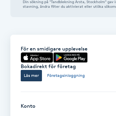
Din sökning på "Tandblekning Årsta, Stockholm" gav i
Alternativmedicin
stavning, ändra filter du aktivierat eller utöka söko
Andningsmassage
Ansiktslyft utan kirurgi
För en smidigare upplevelse
Aromamassage
Ashtanga Yoga
Bokadirekt för företag
Läs mer
Företagsinloggning
Ayurveda
Ayurvedisk Massage
Konto
Ansiktsbehandling djuprengörande
B