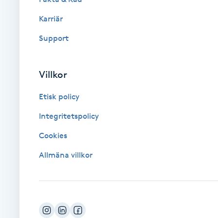
Karriär
Brynformning
Support
Brynfärgning
Villkor
Brynplockning
Etisk policy
Bröllopsuppsättning
Integritetspolicy
C
Cookies
Celluliter
Allmäna villkor
Coachning
Color correction