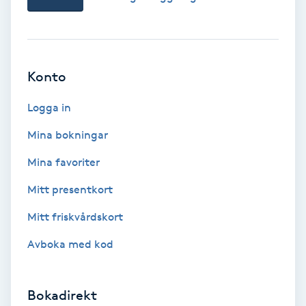
Ansiktsbehandling djuprengörande
B
Babylights
Konto
Balayage
Logga in
Mina bokningar
Bambumassage
Mina favoriter
Barber
Mitt presentkort
Mitt friskvårdskort
Barnklippning
Avboka med kod
BIAB
Bokadirekt
Blowout