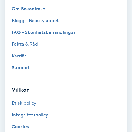
Om Bokadirekt
Bottenfärg
Blogg - Beautylabbet
Brynformning
FAQ - Skönhetsbehandlingar
Fakta & Råd
Brynfärgning
Karriär
Brynplockning
Support
Bröllopsuppsättning
C
Villkor
Celluliter
Etisk policy
Integritetspolicy
Coachning
Cookies