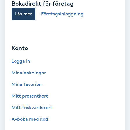
Bokadirekt för företag
Babylights
Läs mer
Företagsinloggning
Balayage
Bambumassage
Konto
Barber
Logga in
Mina bokningar
Barnklippning
Mina favoriter
BIAB
Mitt presentkort
Mitt friskvårdskort
Blowout
Avboka med kod
Bottenfärg