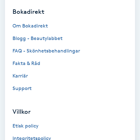
Bokadirekt
Brynformning
Om Bokadirekt
Brynfärgning
Blogg - Beautylabbet
Brynplockning
FAQ - Skönhetsbehandlingar
Fakta & Råd
Bröllopsuppsättning
C
Karriär
Support
Celluliter
Coachning
Villkor
Color correction
Etisk policy
Integritetspolicy