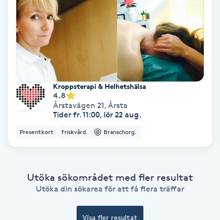
Bottenfärg
Brynformning
Brynfärgning
Kroppsterapi & Helhetshälsa
4.8
Brynplockning
Årstavägen 21
,
Årsta
Tider fr. 11:00, lör 22 aug.
Bröllopsuppsättning
Presentkort
Friskvård
Branschorg.
C
Celluliter
Utöka sökområdet med fler resultat
Utöka din sökarea för att få flera träffar
Coachning
Visa fler resultat