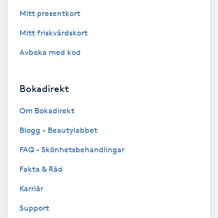
Extensions borttagning
Mitt presentkort
Eyeliner-tatuering
Mitt friskvårdskort
F
Avboka med kod
Face framing
Bokadirekt
Faceliftmassage
Om Bokadirekt
Fet hårbotten
Blogg - Beautylabbet
FAQ - Skönhetsbehandlingar
Fettreducering
Fakta & Råd
Fibromassage
Karriär
Fillers
Support