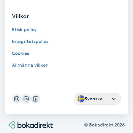
Fotmassage
Villkor
Fotsvamp
Etisk policy
Integritetspolicy
Fotvård
Cookies
Fransar
Allmänna villkor
Fransborttagning
Fransfärgning
Svenska
Fransförlängning
Fransförlängning Megavolym
© Bokadirekt
2026