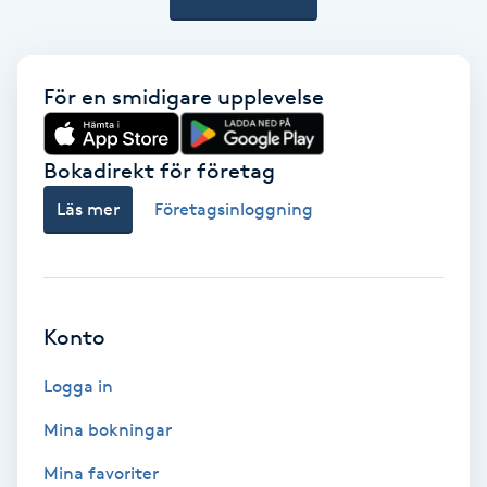
Color correction
Cryoterapi
För en smidigare upplevelse
D
Damklippning
Bokadirekt för företag
Läs mer
Företagsinloggning
Dermapen
Diamantslipning
E
Konto
Enzympeeling
Logga in
Mina bokningar
Extensions
Mina favoriter