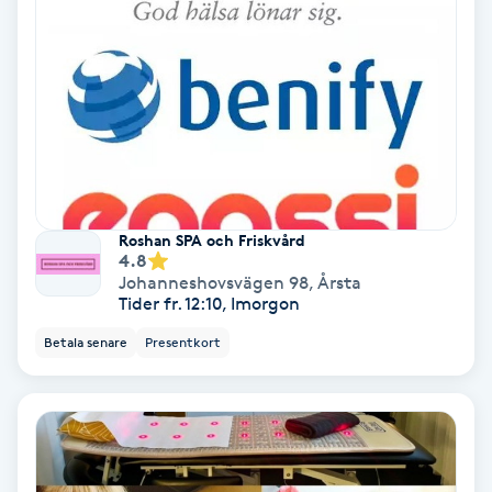
Ansiktsbehandling djuprengörande
B
Babylights
Balayage
Bambumassage
Roshan SPA och Friskvård
4.8
Johanneshovsvägen 98
,
Årsta
Barber
Tider fr. 12:10, Imorgon
Betala senare
Presentkort
Barnklippning
BIAB
Blowout