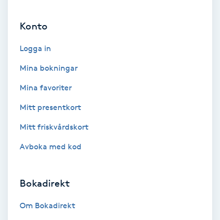
Color correction
Konto
Cryoterapi
Logga in
D
Mina bokningar
Damklippning
Mina favoriter
Dermapen
Mitt presentkort
Mitt friskvårdskort
Diamantslipning
E
Avboka med kod
Enzympeeling
Bokadirekt
Extensions
Om Bokadirekt