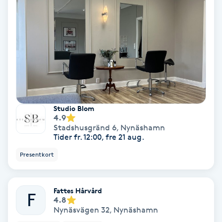
Ansiktsbehandling djuprengörande
B
Babylights
Balayage
Bambumassage
Studio Blom
4.9
Stadshusgränd 6
,
Nynäshamn
Barber
Tider fr. 12:00, fre 21 aug.
Presentkort
Barnklippning
BIAB
Fattes Hårvård
F
4.8
Nynäsvägen 32
,
Nynäshamn
Blowout