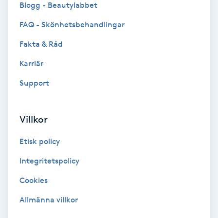
Extensions borttagning
Blogg - Beautylabbet
FAQ - Skönhetsbehandlingar
Eyeliner-tatuering
Fakta & Råd
F
Karriär
Face framing
Support
Faceliftmassage
Villkor
Fet hårbotten
Etisk policy
Fettreducering
Integritetspolicy
Fibromassage
Cookies
Allmänna villkor
Fillers