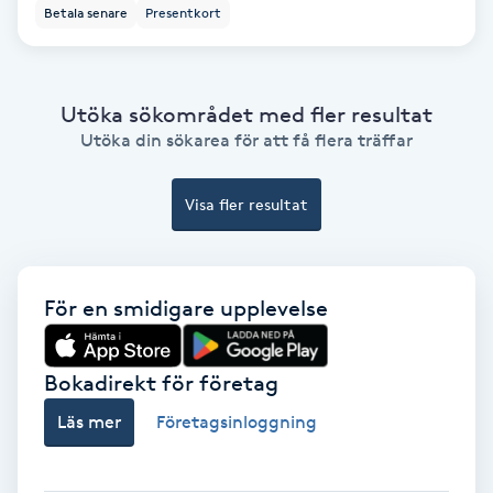
Betala senare
Presentkort
Bottenfärg
Brynformning
Utöka sökområdet med fler resultat
Utöka din sökarea för att få flera träffar
Brynfärgning
Visa fler resultat
Brynplockning
Bröllopsuppsättning
För en smidigare upplevelse
C
Bokadirekt för företag
Celluliter
Läs mer
Företagsinloggning
Coachning