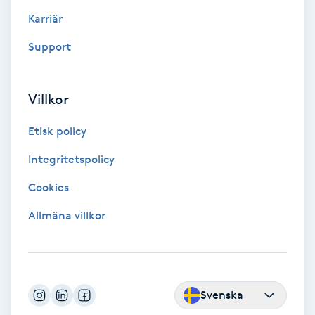
Color correction
Karriär
Support
Cryoterapi
D
Villkor
Damklippning
Etisk policy
Dermapen
Integritetspolicy
Diamantslipning
Cookies
E
Allmäna villkor
Enzympeeling
Extensions
Svenska