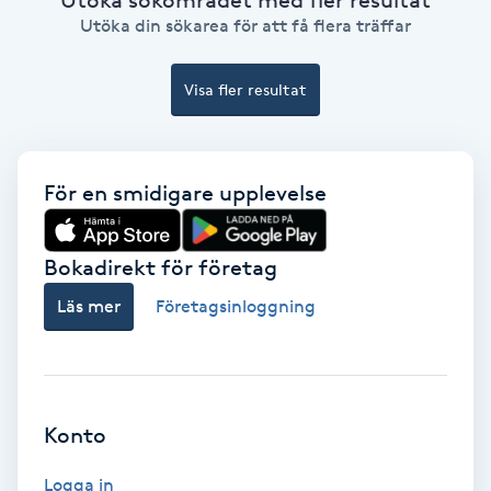
Ansiktsbehandling djuprengörande
Utöka din sökarea för att få flera träffar
B
Visa fler resultat
Babylights
Balayage
För en smidigare upplevelse
Bambumassage
Bokadirekt för företag
Barber
Läs mer
Företagsinloggning
Barnklippning
BIAB
Konto
Blowout
Logga in