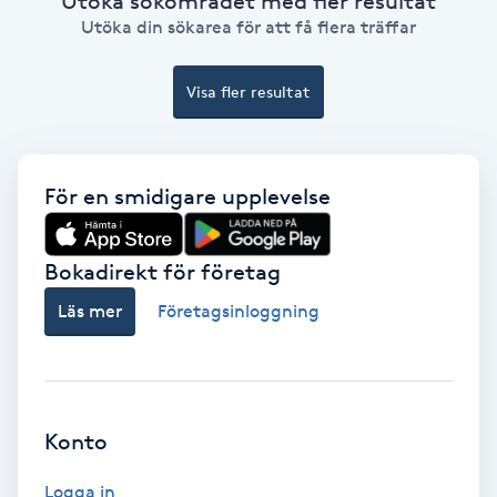
Utöka sökområdet med fler resultat
Extensions borttagning
Utöka din sökarea för att få flera träffar
Eyeliner-tatuering
Visa fler resultat
F
Face framing
För en smidigare upplevelse
Faceliftmassage
Bokadirekt för företag
Fet hårbotten
Läs mer
Företagsinloggning
Fettreducering
Fibromassage
Konto
Fillers
Logga in