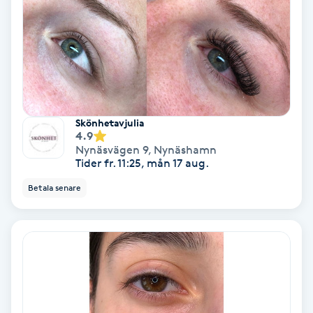
Bottenfärg
Brynformning
Brynfärgning
Skönhetavjulia
4.9
Brynplockning
Nynäsvägen 9
,
Nynäshamn
Tider fr. 11:25, mån 17 aug.
Bröllopsuppsättning
Betala senare
C
Celluliter
Coachning