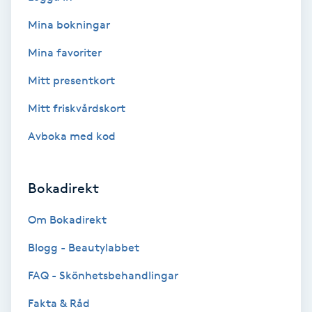
Fotmassage
Mina bokningar
Mina favoriter
Fotsvamp
Mitt presentkort
Fotvård
Mitt friskvårdskort
Fransar
Avboka med kod
Fransborttagning
Bokadirekt
Fransfärgning
Om Bokadirekt
Blogg - Beautylabbet
Fransförlängning
FAQ - Skönhetsbehandlingar
Fransförlängning Megavolym
Fakta & Råd