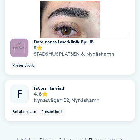
Color correction
Cryoterapi
D
Dominansa Laserklinik By HB
Damklippning
5
STADSHUSPLATSEN 6
,
Nynäshamn
Dermapen
Presentkort
Diamantslipning
Fattes Hårvård
F
E
4.8
Nynäsvägen 32
,
Nynäshamn
Enzympeeling
Betala senare
Presentkort
Extensions