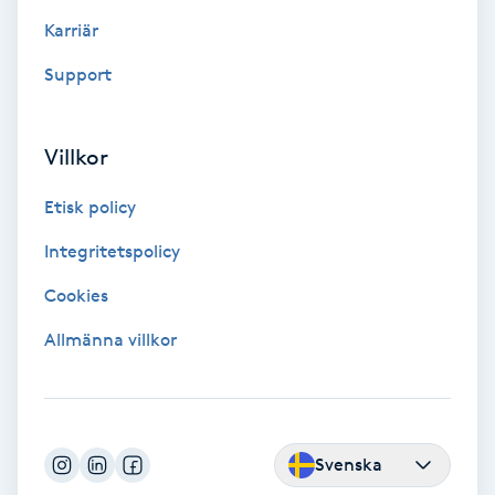
Fransförlängning Volym
Karriär
Support
Fransk manikyr
Fransrengöring
Villkor
Etisk policy
Frekvensterapi
Integritetspolicy
Friskvård
Cookies
Friskvårdsmassage
Allmänna villkor
Frisör
Funktionsanalys
Svenska