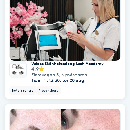
Ansiktsbehandling djuprengörande
B
Babylights
Balayage
Bambumassage
Vaidas Skönhetssalong Lash Academy
4.9
Floravägen 3
,
Nynäshamn
Barber
Tider fr. 13:30, tor 20 aug.
Betala senare
Presentkort
Barnklippning
BIAB
Blowout