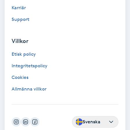
Color correction
Karriär
Support
Cryoterapi
D
Villkor
Damklippning
Etisk policy
Dermapen
Integritetspolicy
Diamantslipning
Cookies
E
Allmänna villkor
Enzympeeling
Extensions
Svenska