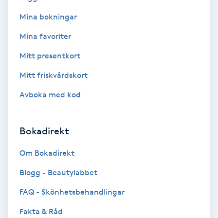
Mina bokningar
Bottenfärg
Mina favoriter
Brynformning
Mitt presentkort
Mitt friskvårdskort
Brynfärgning
Avboka med kod
Brynplockning
Bokadirekt
Bröllopsuppsättning
C
Om Bokadirekt
Celluliter
Blogg - Beautylabbet
FAQ - Skönhetsbehandlingar
Coachning
Fakta & Råd