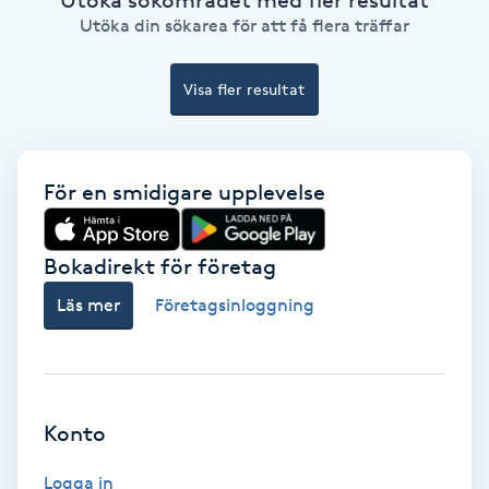
Ansiktsbehandling djuprengörande
Utöka din sökarea för att få flera träffar
B
Visa fler resultat
Babylights
Balayage
För en smidigare upplevelse
Bambumassage
Bokadirekt för företag
Barber
Läs mer
Företagsinloggning
Barnklippning
BIAB
Konto
Blowout
Logga in