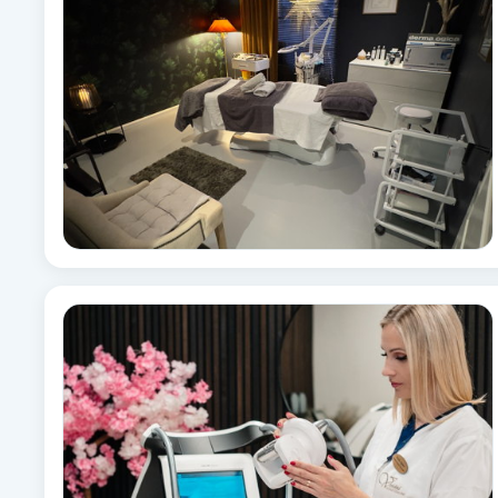
Alternativmedicin
Andningsmassage
Ansiktslyft utan kirurgi
Aromamassage
Ashtanga Yoga
Ayurveda
Ayurvedisk Massage
Ansiktsbehandling djuprengörande
B