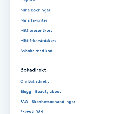
Cryoterapi
Mina bokningar
D
Mina favoriter
Damklippning
Mitt presentkort
Dermapen
Mitt friskvårdskort
Avboka med kod
Diamantslipning
E
Bokadirekt
Enzympeeling
Om Bokadirekt
Extensions
Blogg - Beautylabbet
Extensions borttagning
FAQ - Skönhetsbehandlingar
Fakta & Råd