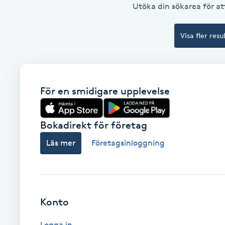
Utöka din sökarea för att
Brynformning
Visa fler resu
Brynfärgning
Brynplockning
För en smidigare upplevelse
Bröllopsuppsättning
C
Bokadirekt för företag
Läs mer
Företagsinloggning
Celluliter
Coachning
Konto
Color correction
Logga in