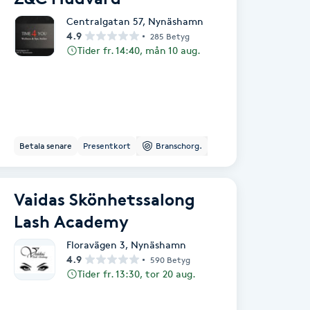
Centralgatan 57
,
Nynäshamn
4.9
285 Betyg
Tider fr. 14:40, mån 10 aug.
Betala senare
Presentkort
Branschorg.
Vaidas Skönhetssalong
Lash Academy
Floravägen 3
,
Nynäshamn
4.9
590 Betyg
Tider fr. 13:30, tor 20 aug.