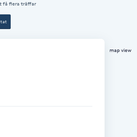
 få flera träffar
ltat
map view