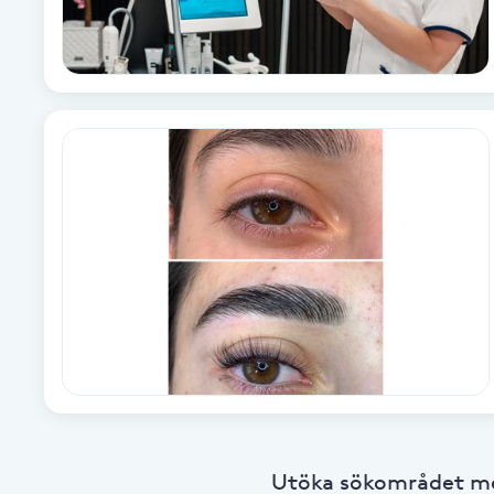
Babylights
Balayage
Bambumassage
Barber
Barnklippning
BIAB
Blowout
Utöka sökområdet med
Bottenfärg