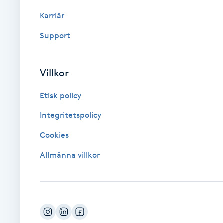
Eyeliner-tatuering
Karriär
F
Support
Face framing
Faceliftmassage
Villkor
Etisk policy
Fet hårbotten
Integritetspolicy
Fettreducering
Cookies
Fibromassage
Allmänna villkor
Fillers
Fotmassage