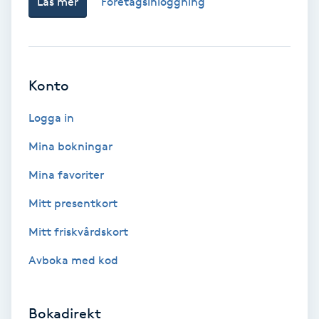
Läs mer
Företagsinloggning
Fransförlängning Volym
Fransk manikyr
Konto
Fransrengöring
Logga in
Frekvensterapi
Mina bokningar
Mina favoriter
Friskvård
Mitt presentkort
Friskvårdsmassage
Mitt friskvårdskort
Frisör
Avboka med kod
Funktionsanalys
Bokadirekt