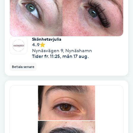
Color correction
Cryoterapi
D
Skönhetavjulia
Damklippning
4.9
Nynäsvägen 9
,
Nynäshamn
Tider fr. 11:25, mån 17 aug.
Dermapen
Betala senare
Diamantslipning
E
Enzympeeling
Extensions