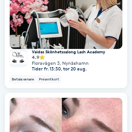
Bottenfärg
Brynformning
Brynfärgning
Vaidas Skönhetssalong Lash Academy
4.9
Brynplockning
Floravägen 3
,
Nynäshamn
Tider fr. 13:30, tor 20 aug.
Bröllopsuppsättning
Betala senare
Presentkort
C
Celluliter
Coachning