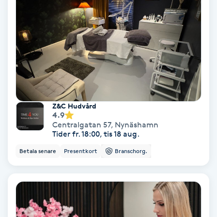
Ansiktsbehandling djuprengörande
B
Babylights
Balayage
Bambumassage
Z&C Hudvård
4.9
Centralgatan 57
,
Nynäshamn
Barber
Tider fr. 18:00, tis 18 aug.
Betala senare
Presentkort
Branschorg.
Barnklippning
BIAB
Blowout