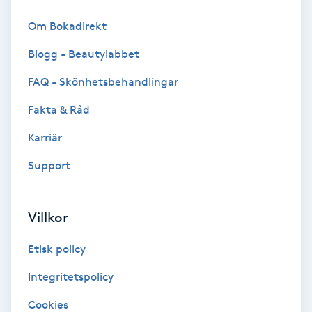
Färgning
Om Bokadirekt
Blogg - Beautylabbet
Föning
G
FAQ - Skönhetsbehandlingar
Fakta & Råd
Gel naglar
Karriär
Gelenaglar
Support
Gellack
Villkor
Gellack med förstärkning
Etisk policy
Gravidmassage
Integritetspolicy
Cookies
Gravidyoga