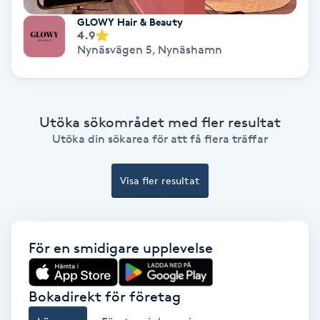
Fotmassage
GLOWY Hair & Beauty
4.9
Nynäsvägen 5
,
Nynäshamn
Fotsvamp
Fotvård
Utöka sökområdet med fler resultat
Utöka din sökarea för att få flera träffar
Fransar
Fransborttagning
Visa fler resultat
Fransfärgning
För en smidigare upplevelse
Fransförlängning
Bokadirekt för företag
Fransförlängning Megavolym