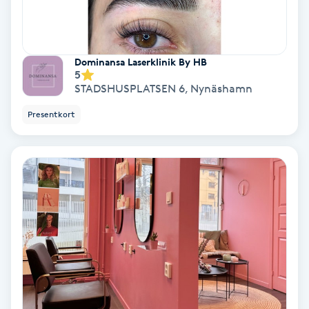
Extensions borttagning
Eyeliner-tatuering
Dominansa Laserklinik By HB
F
5
STADSHUSPLATSEN 6
,
Nynäshamn
Face framing
Presentkort
Faceliftmassage
Fet hårbotten
Fettreducering
Fibromassage
Fillers