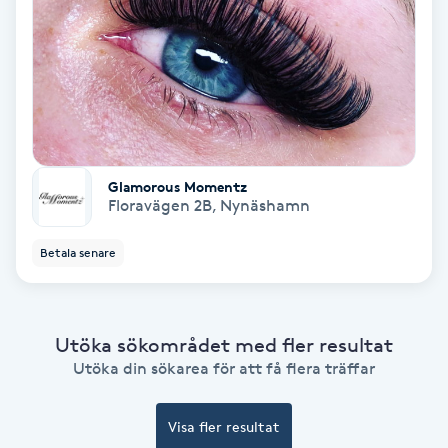
Bottenfärg
Brynformning
Brynfärgning
Glamorous Momentz
Floravägen 2B
,
Nynäshamn
Brynplockning
Betala senare
Bröllopsuppsättning
C
Utöka sökområdet med fler resultat
Celluliter
Utöka din sökarea för att få flera träffar
Coachning
Visa fler resultat