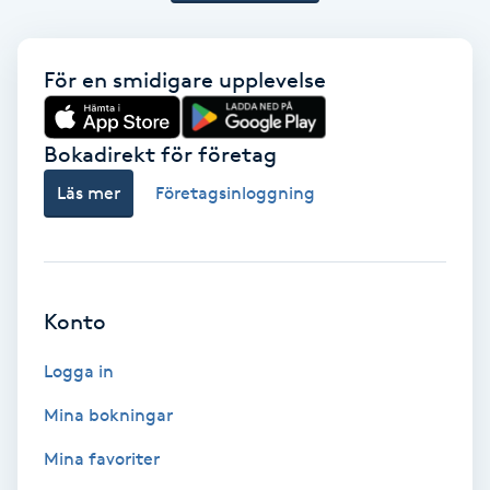
Color correction
Cryoterapi
För en smidigare upplevelse
D
Bokadirekt för företag
Damklippning
Läs mer
Företagsinloggning
Dermapen
Diamantslipning
Konto
E
Logga in
Enzympeeling
Mina bokningar
Extensions
Mina favoriter