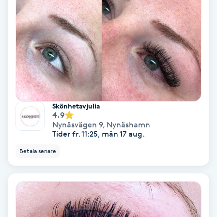
Ansiktsbehandling djuprengörande
B
Babylights
Balayage
Bambumassage
Skönhetavjulia
4.9
Nynäsvägen 9
,
Nynäshamn
Barber
Tider fr. 11:25, mån 17 aug.
Betala senare
Barnklippning
BIAB
Blowout