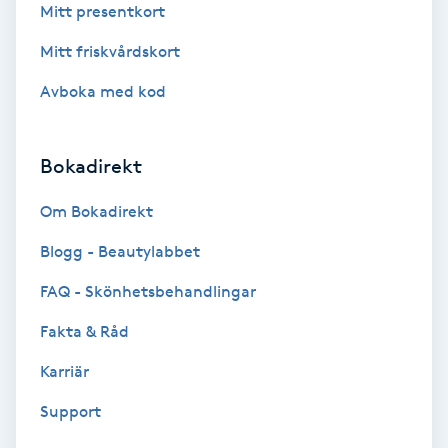
Extensions borttagning
Mitt presentkort
Mitt friskvårdskort
Eyeliner-tatuering
Avboka med kod
F
Face framing
Bokadirekt
Faceliftmassage
Om Bokadirekt
Blogg - Beautylabbet
Fet hårbotten
FAQ - Skönhetsbehandlingar
Fettreducering
Fakta & Råd
Fibromassage
Karriär
Support
Fillers