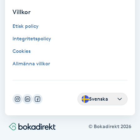
Fotmassage
Villkor
Etisk policy
Fotsvamp
Integritetspolicy
Fotvård
Cookies
Fransar
Allmänna villkor
Fransborttagning
Fransfärgning
Svenska
Fransförlängning
© Bokadirekt
2026
Fransförlängning Megavolym