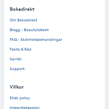
Bokadirekt
Brynformning
Om Bokadirekt
Brynfärgning
Blogg - Beautylabbet
Brynplockning
FAQ - Skönhetsbehandlingar
Fakta & Råd
Bröllopsuppsättning
C
Karriär
Support
Celluliter
Coachning
Villkor
Color correction
Etisk policy
Integritetspolicy