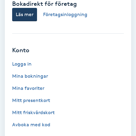
Bokadirekt för företag
Babylights
Läs mer
Företagsinloggning
Balayage
Bambumassage
Konto
Barber
Logga in
Mina bokningar
Barnklippning
Mina favoriter
BIAB
Mitt presentkort
Mitt friskvårdskort
Blowout
Avboka med kod
Bottenfärg