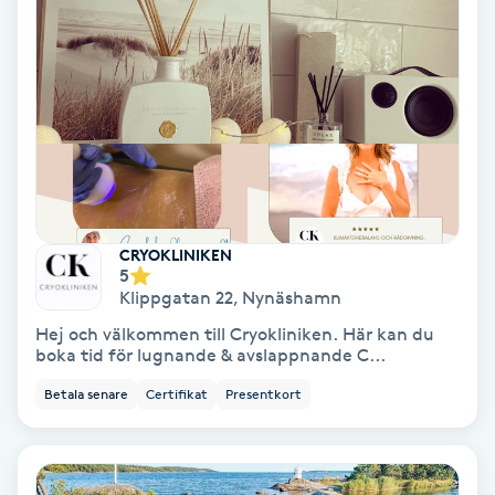
Extensions borttagning
Eyeliner-tatuering
F
Face framing
Faceliftmassage
CRYOKLINIKEN
5
Fet hårbotten
Klippgatan 22
,
Nynäshamn
Hej och välkommen till Cryokliniken. Här kan du
Fettreducering
boka tid för lugnande & avslappnande C...
Betala senare
Certifikat
Presentkort
Fibromassage
Fillers