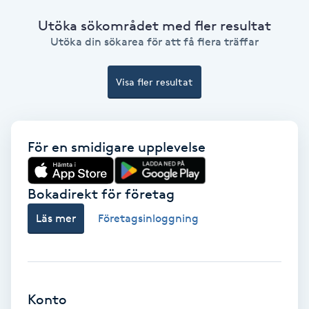
Fransförlängning Volym
Utöka sökområdet med fler resultat
Utöka din sökarea för att få flera träffar
Fransk manikyr
Visa fler resultat
Fransrengöring
Frekvensterapi
För en smidigare upplevelse
Friskvård
Bokadirekt för företag
Friskvårdsmassage
Läs mer
Företagsinloggning
Frisör
Funktionsanalys
Konto