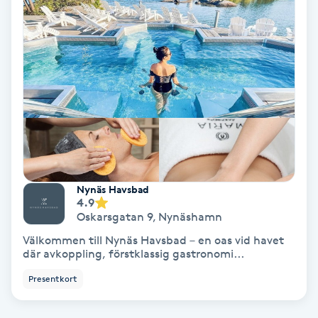
Fotmassage
Fotsvamp
Fotvård
Fransar
Fransborttagning
Nynäs Havsbad
4.9
Oskarsgatan 9
,
Nynäshamn
Fransfärgning
Välkommen till Nynäs Havsbad – en oas vid havet
där avkoppling, förstklassig gastronomi...
Fransförlängning
Presentkort
Fransförlängning Megavolym