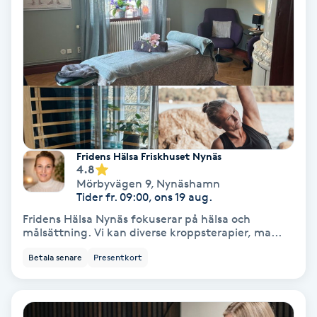
Bottenfärg
Brynformning
Brynfärgning
Brynplockning
Fridens Hälsa Friskhuset Nynäs
4.8
Mörbyvägen 9
,
Nynäshamn
Bröllopsuppsättning
Tider fr. 09:00, ons 19 aug.
C
Fridens Hälsa Nynäs fokuserar på hälsa och
målsättning. Vi kan diverse kroppsterapier, ma...
Celluliter
Betala senare
Presentkort
Coachning