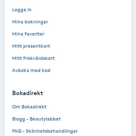
Färgning
Logga in
Mina bokningar
Föning
Mina favoriter
G
Mitt presentkort
Gel naglar
Mitt friskvårdskort
Gelenaglar
Avboka med kod
Gellack
Bokadirekt
Gellack med förstärkning
Om Bokadirekt
Gravidmassage
Blogg - Beautylabbet
FAQ - Skönhetsbehandlingar
Gravidyoga