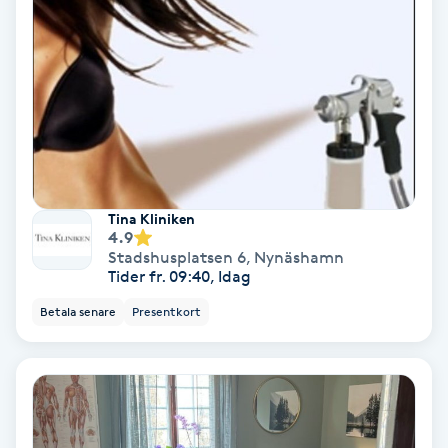
Ansiktsbehandling djuprengörande
B
Babylights
Balayage
Bambumassage
Tina Kliniken
4.9
Stadshusplatsen 6
,
Nynäshamn
Barber
Tider fr. 09:40, Idag
Betala senare
Presentkort
Barnklippning
BIAB
Blowout