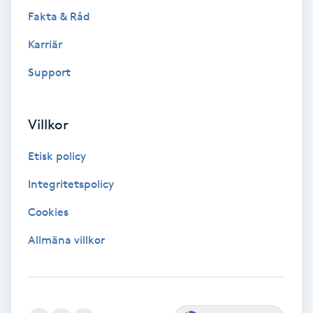
Fakta & Råd
Gruppträning
Karriär
Support
Gua Sha-massage
H
Villkor
Hatha Yoga
Etisk policy
Headspa
Integritetspolicy
Healing
Cookies
Allmäna villkor
Herrklippning
HIFU