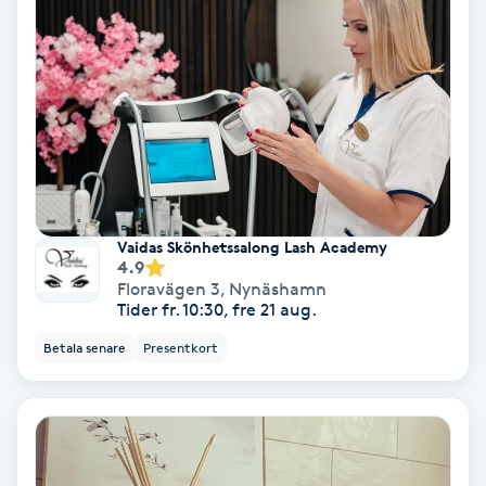
Color correction
Cryoterapi
D
Damklippning
Dermapen
Vaidas Skönhetssalong Lash Academy
4.9
Diamantslipning
Floravägen 3
,
Nynäshamn
Tider fr. 10:30, fre 21 aug.
E
Betala senare
Presentkort
Enzympeeling
Extensions