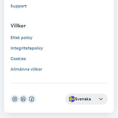
Extensions borttagning
Support
Eyeliner-tatuering
F
Villkor
Face framing
Etisk policy
Integritetspolicy
Faceliftmassage
Cookies
Fet hårbotten
Allmänna villkor
Fettreducering
Fibromassage
Svenska
Fillers