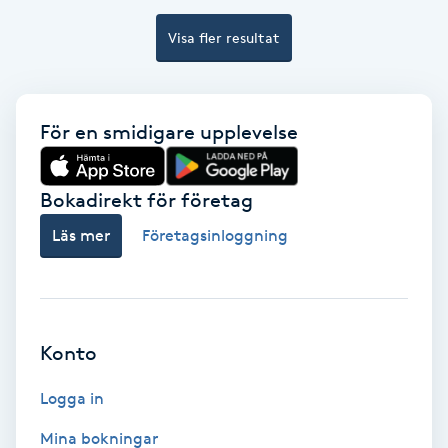
Visa fler resultat
Bottenfärg
Brynformning
För en smidigare upplevelse
Brynfärgning
Bokadirekt för företag
Brynplockning
Läs mer
Företagsinloggning
Bröllopsuppsättning
C
Celluliter
Konto
Logga in
Coachning
Mina bokningar