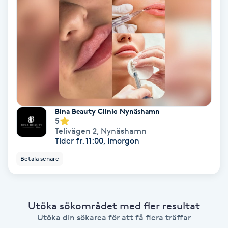
Ansiktsbehandling djuprengörande
B
Babylights
Balayage
Bambumassage
Bina Beauty Clinic Nynäshamn
5
Telivägen 2
,
Nynäshamn
Barber
Tider fr. 11:00, Imorgon
Betala senare
Barnklippning
BIAB
Utöka sökområdet med fler resultat
Utöka din sökarea för att få flera träffar
Blowout