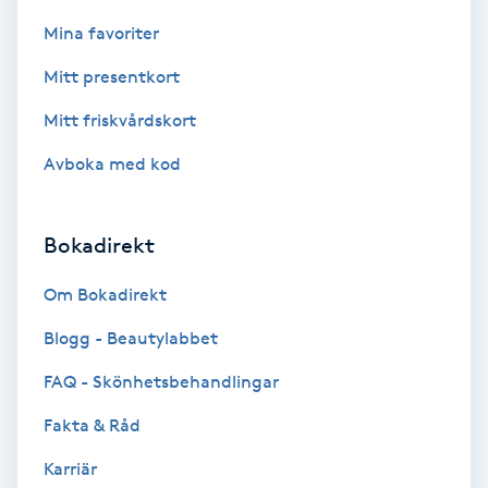
Color correction
Mina favoriter
Cryoterapi
Mitt presentkort
D
Mitt friskvårdskort
Damklippning
Avboka med kod
Dermapen
Bokadirekt
Diamantslipning
Om Bokadirekt
E
Blogg - Beautylabbet
Enzympeeling
FAQ - Skönhetsbehandlingar
Fakta & Råd
Extensions
Karriär