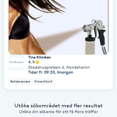
Ansiktsbehandling djuprengörande
B
Babylights
Balayage
Bambumassage
Tina Kliniken
4.9
Stadshusplatsen 6
,
Nynäshamn
Barber
Tider fr. 09:30, Imorgon
Betala senare
Presentkort
Barnklippning
BIAB
Utöka sökområdet med fler resultat
Utöka din sökarea för att få flera träffar
Blowout