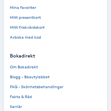
Color correction
Mina favoriter
Cryoterapi
Mitt presentkort
D
Mitt friskvårdskort
Damklippning
Avboka med kod
Dermapen
Bokadirekt
Diamantslipning
Om Bokadirekt
E
Blogg - Beautylabbet
Enzympeeling
FAQ - Skönhetsbehandlingar
Fakta & Råd
Extensions
Karriär