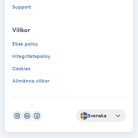
Extensions borttagning
Support
Eyeliner-tatuering
F
Villkor
Face framing
Etisk policy
Integritetspolicy
Faceliftmassage
Cookies
Fet hårbotten
Allmänna villkor
Fettreducering
Fibromassage
Svenska
Fillers