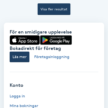
Visa fler resultat
Bottenfärg
Brynformning
För en smidigare upplevelse
Brynfärgning
Bokadirekt för företag
Brynplockning
Läs mer
Företagsinloggning
Bröllopsuppsättning
C
Celluliter
Konto
Logga in
Coachning
Mina bokningar