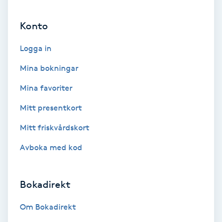
Ansiktsbehandling djuprengörande
Konto
B
Logga in
Babylights
Mina bokningar
Balayage
Mina favoriter
Bambumassage
Mitt presentkort
Mitt friskvårdskort
Barber
Avboka med kod
Barnklippning
Bokadirekt
BIAB
Om Bokadirekt
Blowout