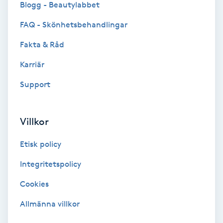
Blogg - Beautylabbet
Bottenfärg
FAQ - Skönhetsbehandlingar
Fakta & Råd
Brynformning
Karriär
Brynfärgning
Support
Brynplockning
Villkor
Bröllopsuppsättning
Etisk policy
C
Integritetspolicy
Celluliter
Cookies
Coachning
Allmänna villkor