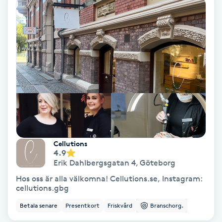
Ansiktsbehandling djuprengörande
B
Babylights
Balayage
Bambumassage
Barber
Cellutions
4.9
Barnklippning
Erik Dahlbergsgatan 4
,
Göteborg
Hos oss är alla välkomna! Cellutions.se, Instagram:
BIAB
cellutions.gbg
Betala senare
Presentkort
Friskvård
Branschorg.
Blowout