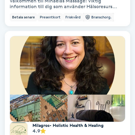
Välkommen till Mihaelas Massage! Viktig
information till dig som använder Hälsoresurs...
Personlig tränare
Betala senare
Presentkort
Friskvård
Branschorg.
Picolaser
Piercing
Pigmentbehandling
Pigmentfläckar
Plastikkirurgi
Powder brows
Milagros- Holistic Health & Healing
4.9
Power Yoga