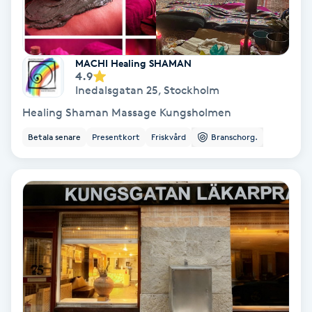
Skoinlägg
MACHI Healing SHAMAN
Skägg
4.9
Inedalsgatan 25
,
Stockholm
Skäggfärgning
Healing Shaman Massage Kungsholmen
Betala senare
Presentkort
Friskvård
Branschorg.
Skäggklippning
Skäggtrimmning
Skönhet
Slingor
Sockring