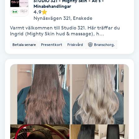
STUDIO 321 - Mighty Skin - Ac's -
Regndroppsmassage
Minabehandlingar
4.9
Nynäsvägen 321
,
Enskede
Reiki
Varmt välkommen till Studio 321. Här träffar du
Ingrid (Mighty Skin hud & massage), h...
Reikihealing
Betala senare
Presentkort
Friskvård
Branschorg.
Reiki massage
Restorative Yoga
Rosacea
Rosenmetoden
Ryggmassage
S