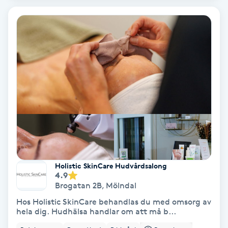
Bottenfärg
Brynformning
Brynfärgning
Brynplockning
Bröllopsuppsättning
C
Holistic SkinCare Hudvårdsalong
4.9
Celluliter
Brogatan 2B
,
Mölndal
Hos Holistic SkinCare behandlas du med omsorg av
Coachning
hela dig. Hudhälsa handlar om att må b...