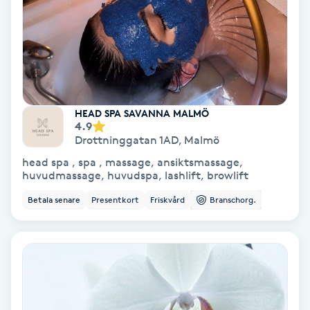
Laserbehandling
Lashlift Keratin
LED-ljusterapi
HEAD SPA SAVANNA MALMÖ
Liktornar
4.9
Drottninggatan 1AD
,
Malmö
LPG
head spa , spa , massage, ansiktsmassage,
huvudmassage, huvudspa, lashlift, browlift
LPG-behandling
Betala senare
Presentkort
Friskvård
Branschorg.
LPG-massage
Luggklippning