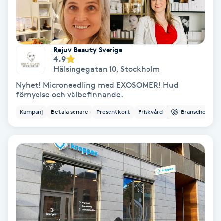
IPL
IPL hårborttagning
Rejuv Beauty Sverige
4.9
Hälsingegatan 10
,
Stockholm
IR-massage
Nyhet! Microneedling med EXOSOMER! Hud
J
förnyelse och välbefinnande.
Kampanj
Betala senare
Presentkort
Friskvård
Branschorg.
Japansk massage
K
K18
Katun fransar
Kemisk peeling