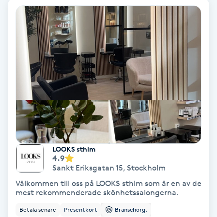
Nagelvård
Naglar borttagning
Naglar reparation
Naprapati
Navelpiercing
LOOKS sthlm
4.9
NBE-massage
Sankt Eriksgatan 15
,
Stockholm
Välkommen till oss på LOOKS sthlm som är en av de
Ny frisyr
mest rekommenderade skönhetssalongerna.
O
Betala senare
Presentkort
Branschorg.