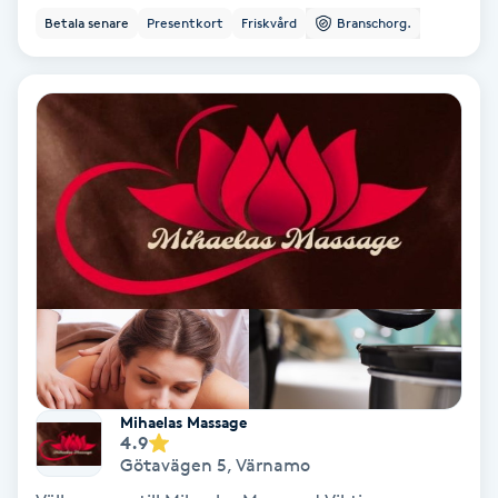
Osteopati
Betala senare
Presentkort
Friskvård
Branschorg.
P
Paraffinbehandling
Pedikyr
Pensionärklippning
Permanent
Permanent hårborttagning
Permanent ögonbrynsmakeup
Mihaelas Massage
4.9
Götavägen 5
,
Värnamo
Personal shopper