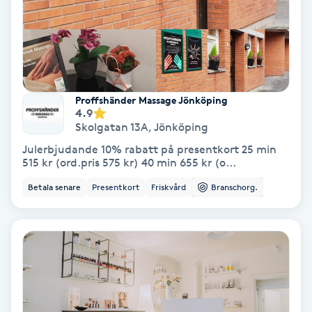
Svettbehandling
T
Tuina-massage
Proffshänder Massage Jönköping
4.9
Taktil massage
Skolgatan 13A
,
Jönköping
Julerbjudande 10% rabatt på presentkort 25 min
Tandblekning
515 kr (ord.pris 575 kr) 40 min 655 kr (o...
Betala senare
Presentkort
Friskvård
Branschorg.
Tandläkare
Tatuering
Tatueringsborttagning