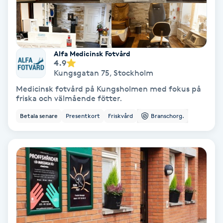
Spa
Spa manikyr & pedikyr
Alfa Medicinsk Fotvård
4.9
Kungsgatan 75
,
Stockholm
Spa-manikyr
Medicinsk fotvård på Kungsholmen med fokus på
friska och välmående fötter.
Spa-pedikyr
Betala senare
Presentkort
Friskvård
Branschorg.
Spraytan
Stylist
Sugaring
Svensk massage