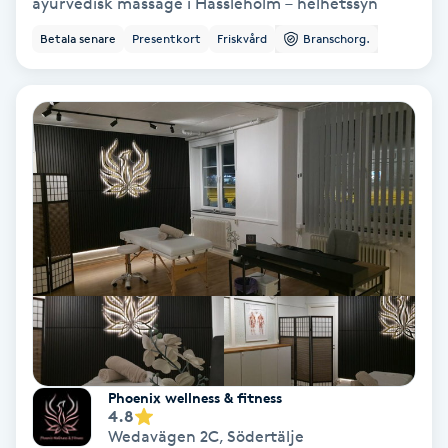
Extensions borttagning
ayurvedisk massage i Hässleholm – helhetssyn
Betala senare
Presentkort
Friskvård
Branschorg.
Eyeliner-tatuering
F
Face framing
Faceliftmassage
Fet hårbotten
Fettreducering
Fibromassage
Phoenix wellness & fitness
4.8
Fillers
Wedavägen 2C
,
Södertälje