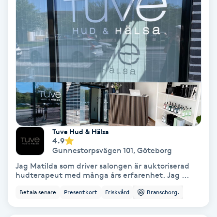
Nagelförlängning akryl
Nagelförlängning gelé
Nagelförlängning glasfiber
Nagelförlängning silke
Tuve Hud & Hälsa
Nagelförstärkning
4.9
Gunnestorpsvägen 101
,
Göteborg
Nagelklippning
Jag Matilda som driver salongen är auktoriserad
hudterapeut med många års erfarenhet. Jag ...
Nagelsvamp
Betala senare
Presentkort
Friskvård
Branschorg.
Nageltrång