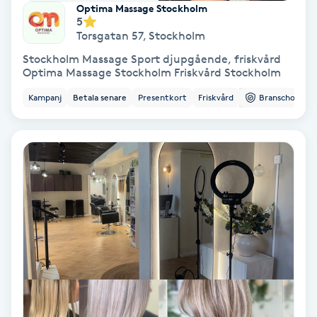
Optima Massage Stockholm
5
Torsgatan 57
,
Stockholm
Gruppträning
Stockholm Massage Sport djupgående, friskvård
Optima Massage Stockholm Friskvård Stockholm
Gua Sha-massage
Kampanj
Betala senare
Presentkort
Friskvård
Branschorg.
H
Hatha Yoga
Headspa
Healing
Herrklippning
HIFU