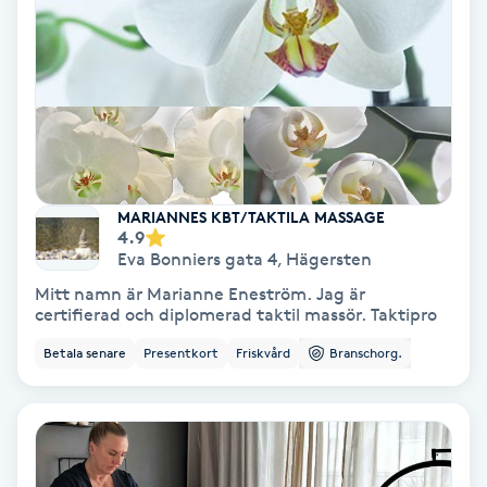
Lymfmassage
Läpptatuering
M
Makeup
Manikyr & Pedikyr
MARIANNES KBT/TAKTILA MASSAGE
4.9
Eva Bonniers gata 4
,
Hägersten
Massage
Mitt namn är Marianne Eneström. Jag är
certifierad och diplomerad taktil massör. Taktipro
Medial vägledning
Betala senare
Presentkort
Friskvård
Branschorg.
Medicinsk massage
Meditation