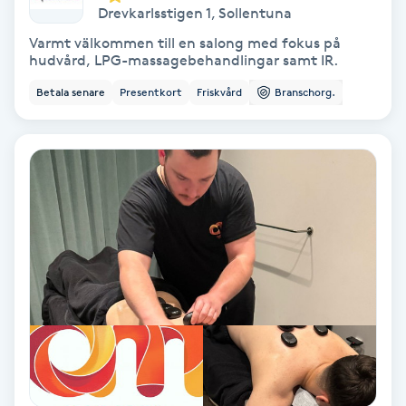
Drevkarlsstigen 1
,
Sollentuna
Färgning
Varmt välkommen till en salong med fokus på
hudvård, LPG-massagebehandlingar samt IR.
Föning
Betala senare
Presentkort
Friskvård
Branschorg.
G
Gel naglar
Gelenaglar
Gellack
Gellack med förstärkning
Gravidmassage
Gravidyoga