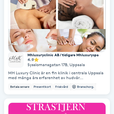
Tvätt & Fön
V
Vaccination
Vampyrbehandling
Vaxning
Mhluxuryclinic AB / tidigare Mhluxuryspa
4.9
Vaxning brasiliansk
Sysslomansgatan 17B
,
Uppsala
MH Luxury Clinic är en fin klinik i centrala Uppsala
med många års erfarenhet av hudvår...
Veterinär
Betala senare
Presentkort
Friskvård
Branschorg.
Vibrationsmassage
Vinyasa Yoga