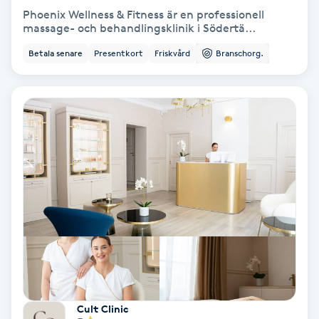
Phoenix Wellness & Fitness är en professionell
Fotmassage
massage- och behandlingsklinik i Södertä...
Betala senare
Presentkort
Friskvård
Branschorg.
Fotsvamp
Fotvård
Fransar
Fransborttagning
Fransfärgning
Fransförlängning
Fransförlängning Megavolym
Cult Clinic