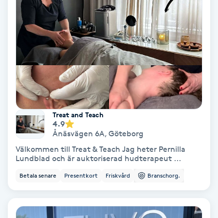
Medium
Megavolymfransar
Melasma
Mesoterapi
Treat and Teach
MicroPen
4.9
Ånäsvägen 6A
,
Göteborg
Välkommen till Treat & Teach Jag heter Pernilla
Microshading
Lundblad och är auktoriserad hudterapeut ...
Betala senare
Presentkort
Friskvård
Branschorg.
Mixfransar
N
Nagelförlängning