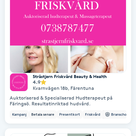
Volymfransar
Vårtor
Y
Yin Yoga
Yoga
Stråstjern Friskvård Beauty & Health
4.9
Yoga Nidra
Kvarnvägen 18b
,
Färentuna
Auktoriserad & Specialiserad Hudterapeut på
Yogamassage
Färingsö. Resultatinriktad hudvård.
Z
Kampanj
Betala senare
Presentkort
Friskvård
Branschorg.
Zonterapi