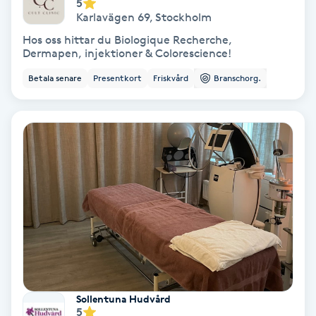
5
Karlavägen 69
,
Stockholm
Fransförlängning Volym
Hos oss hittar du Biologique Recherche,
Dermapen, injektioner & Colorescience!
Fransk manikyr
Betala senare
Presentkort
Friskvård
Branschorg.
Fransrengöring
Frekvensterapi
Friskvård
Friskvårdsmassage
Frisör
Funktionsanalys
Sollentuna Hudvård
5