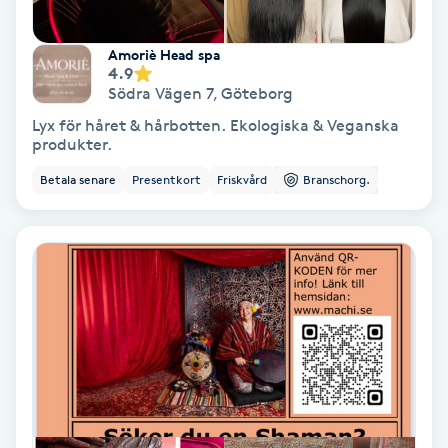
Samtalsterapi
Amoriè Head spa
4.9
Senioryoga
Södra Vägen 7
,
Göteborg
Lyx för håret & hårbotten. Ekologiska & Veganska
produkter.
Shiatsu
Betala senare
Presentkort
Friskvård
Branschorg.
Singelfransar
Sjukgymnastik
Skalpmassage
Skinbooster
Sklerosering