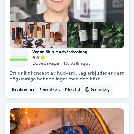
Koppningsmassage
Kosmetisk tatuering
Kostrådgivning
Vegan Skin Hudvårdssalong
4.9
Kroppsinpackning
Duvedsvägen 13
,
Vällingby
Ett unikt koncept av hudvård. Jag erbjuder endast
Kroppspeeling
högklassiga behandlingar med den bäst...
Betala senare
Presentkort
Friskvård
Branschorg.
Käkledsbehandling
Kärlbehandling
L