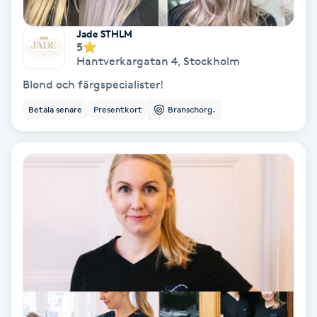
Hollywood Peel
Jade STHLM
5
Hot Stone Massage
Hantverkargatan 4
,
Stockholm
Blond och färgspecialister!
Hot yoga
Betala senare
Presentkort
Branschorg.
Hudföryngring
Huduppstramning
Hudvård
Hyaluronsyra
Hyperhidros