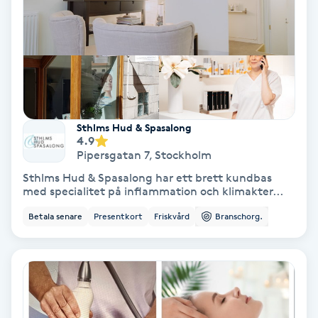
Terapi
Thaimassage
Toning
Torr hårbotten
Sthlms Hud & Spasalong
4.9
Pipersgatan 7
,
Stockholm
Torrborstning
Sthlms Hud & Spasalong har ett brett kundbas
med specialitet på inflammation och klimakter...
Triggerpunktsmassage
Betala senare
Presentkort
Friskvård
Branschorg.
Trådning
Träning