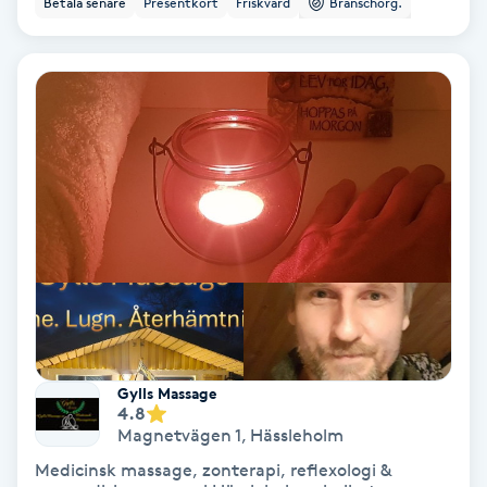
Betala senare
Presentkort
Friskvård
Branschorg.
Color correction
Cryoterapi
D
Damklippning
Dermapen
Diamantslipning
E
Enzympeeling
Gylls Massage
4.8
Extensions
Magnetvägen 1
,
Hässleholm
Medicinsk massage, zonterapi, reflexologi &