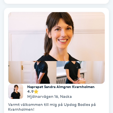
Olaplex
Olaplexbehandling
Ombre
Ombre brows
Ombre naglar
Optiker
Naprapat Sandra Almgren Kvarnholmen
Ortobionomi
4.9
Mjölnarvägen 16
,
Nacka
Ortopedi
Varmt välkommen till mig på Updog Bodies på
Kvarnholmen!