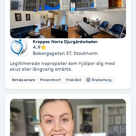
Keratinbehandling
Kinesiologi
Kroppex Norra Djurgårdsstaden
Kinesisk medicin
4.9
Bobergsgatan 57
,
Stockholm
Kiropraktik
Legitimerade naprapater som hjälper dig med
akut eller långvarig smärta.
Klangmassage
Betala senare
Presentkort
Friskvård
Branschorg.
Klippning
Klippning & Slingor
Klippning ungdom