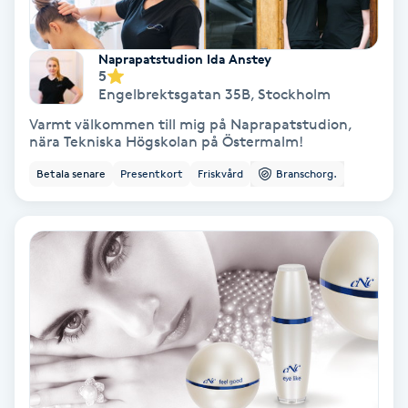
Hypnos
Naprapatstudion Ida Anstey
Hårborttagning
5
Engelbrektsgatan 35B
,
Stockholm
Hårbottenbehandling
Varmt välkommen till mig på Naprapatstudion,
nära Tekniska Högskolan på Östermalm!
Hårförlängning
Betala senare
Presentkort
Friskvård
Branschorg.
Hårvård
Hälsa
Hälsprickor
I
Idrottsmassage