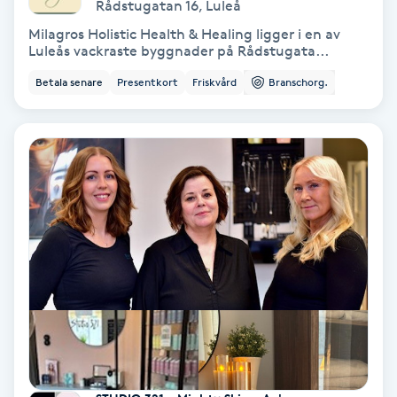
Rådstugatan 16
,
Luleå
Milagros Holistic Health & Healing ligger i en av
PRP (Platelet Rich Plasma)
Luleås vackraste byggnader på Rådstugata...
Betala senare
Presentkort
Friskvård
Branschorg.
PRX-T33
Psoriasis
PT
R
Radiofrekvens
Rakning
Reflexologi