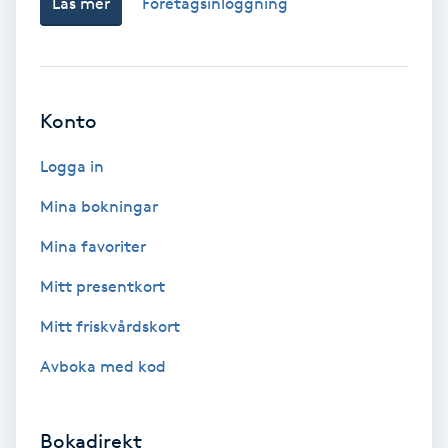
Läs mer
Företagsinloggning
Babylights
Balayage
Konto
Bambumassage
Logga in
Barber
Mina bokningar
Mina favoriter
Barnklippning
Mitt presentkort
BIAB
Mitt friskvårdskort
Avboka med kod
Blowout
Bottenfärg
Bokadirekt