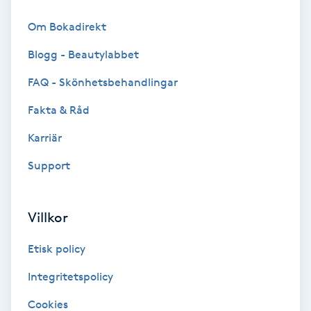
Brynformning
Om Bokadirekt
Blogg - Beautylabbet
Brynfärgning
FAQ - Skönhetsbehandlingar
Brynplockning
Fakta & Råd
Karriär
Bröllopsuppsättning
C
Support
Celluliter
Villkor
Coachning
Etisk policy
Color correction
Integritetspolicy
Cookies