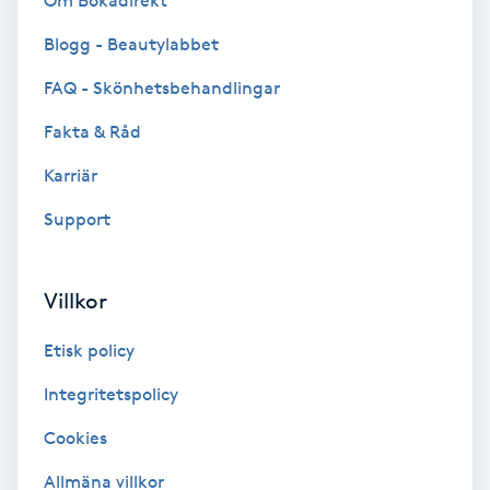
Om Bokadirekt
Brynformning
Blogg - Beautylabbet
FAQ - Skönhetsbehandlingar
Brynfärgning
Fakta & Råd
Brynplockning
Karriär
Support
Bröllopsuppsättning
C
Villkor
Celluliter
Etisk policy
Coachning
Integritetspolicy
Color correction
Cookies
Allmäna villkor