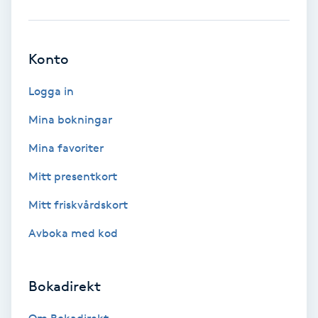
Babylights
Konto
Balayage
Logga in
Bambumassage
Mina bokningar
Barber
Mina favoriter
Mitt presentkort
Barnklippning
Mitt friskvårdskort
BIAB
Avboka med kod
Blowout
Bokadirekt
Bottenfärg