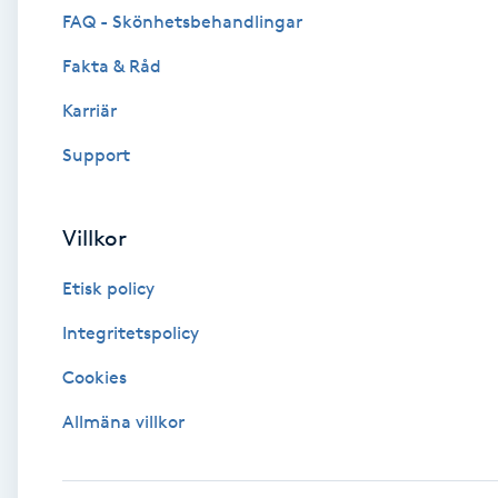
FAQ - Skönhetsbehandlingar
Brynformning
Fakta & Råd
Brynfärgning
Karriär
Support
Brynplockning
Bröllopsuppsättning
Villkor
C
Etisk policy
Celluliter
Integritetspolicy
Cookies
Coachning
Allmäna villkor
Color correction