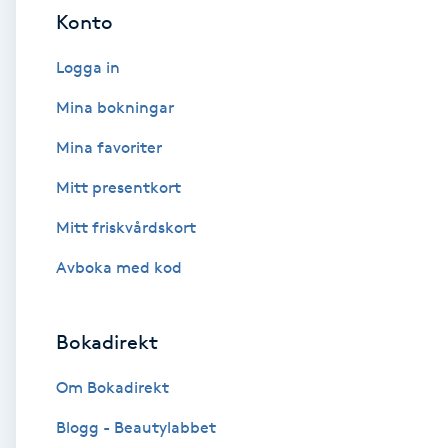
Konto
Babylights
Logga in
Balayage
Mina bokningar
Mina favoriter
Bambumassage
Mitt presentkort
Barber
Mitt friskvårdskort
Barnklippning
Avboka med kod
BIAB
Bokadirekt
Blowout
Om Bokadirekt
Blogg - Beautylabbet
Bottenfärg