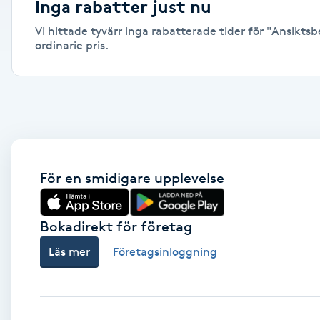
Inga rabatter just nu
Alternativmedicin
Vi hittade tyvärr inga rabatterade tider för "Ansiktsb
ordinarie pris.
Andningsmassage
Ansiktslyft utan kirurgi
Aromamassage
Ashtanga Yoga
För en smidigare upplevelse
Ayurveda
Bokadirekt för företag
Läs mer
Företagsinloggning
Ayurvedisk Massage
Ansiktsbehandling djuprengörande
B