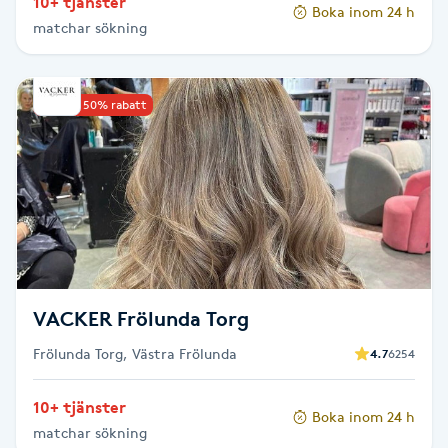
10+ tjänster
Hårborttagning
Boka inom 24 h
matchar sökning
Hårbottenbehandling
Upp till 50% rabatt
Hårförlängning
Hårvård
Hälsa
Hälsprickor
VACKER Frölunda Torg
I
Frölunda Torg, Västra Frölunda
4.7
6254
Idrottsmassage
10+ tjänster
Boka inom 24 h
IPL
matchar sökning