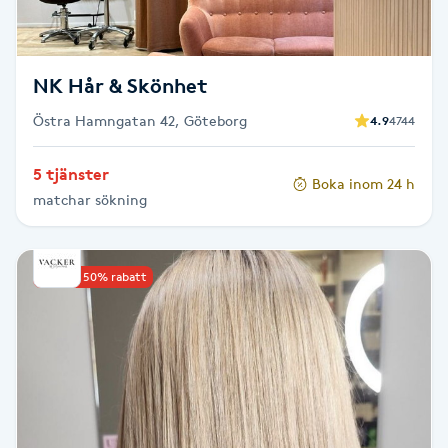
Fransk manikyr
Fransrengöring
NK Hår & Skönhet
Östra Hamngatan 42, Göteborg
4.9
4744
Frekvensterapi
5 tjänster
Boka inom 24 h
Friskvård
matchar sökning
Friskvårdsmassage
Upp till 50% rabatt
Frisör
Funktionsanalys
Färgning