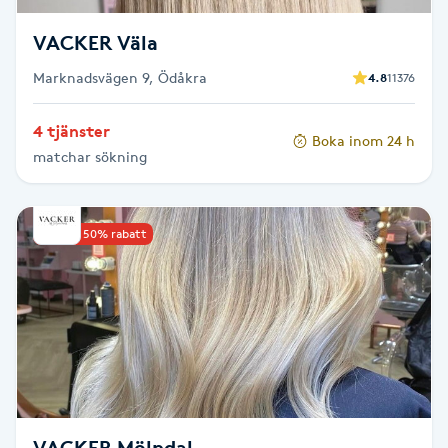
Föning
VACKER Väla
G
Marknadsvägen 9, Ödåkra
4.8
11376
Gel naglar
4 tjänster
Boka inom 24 h
Gelenaglar
matchar sökning
Gellack
Upp till 50% rabatt
Gellack med förstärkning
Gravidmassage
Gravidyoga
Gruppträning
VACKER Mölndal