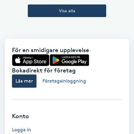
Kinesiologi
Visa alla
Kinesisk medicin
Kiropraktik
För en smidigare upplevelse
Klangmassage
Bokadirekt för företag
Klippning
Läs mer
Företagsinloggning
Klippning & Slingor
Klippning ungdom
Konto
Koppningsmassage
Logga in