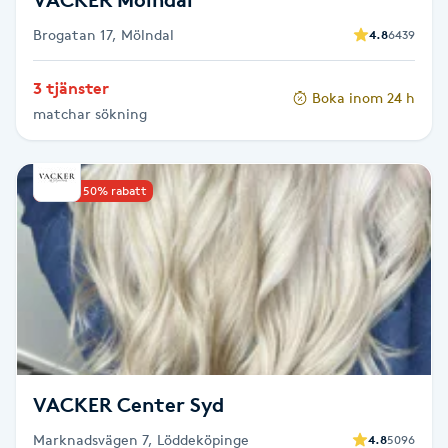
Brogatan 17, Mölndal
4.8
6439
Gua Sha-massage
H
3 tjänster
Boka inom 24 h
matchar sökning
Hatha Yoga
Headspa
Upp till 50% rabatt
Healing
Herrklippning
HIFU
VACKER Center Syd
Hollywood Peel
Marknadsvägen 7, Löddeköpinge
4.8
5096