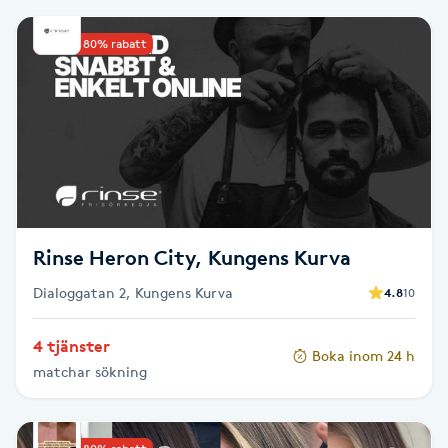
Brynformning
Upp till 80% rabatt
Brynfärgning
Brynplockning
Bröllopsuppsättning
C
Rinse Heron City, Kungens Kurva
Celluliter
Dialoggatan 2, Kungens Kurva
4.8
10
Coachning
4 tjänster
Boka inom 24 h
matchar sökning
Color correction