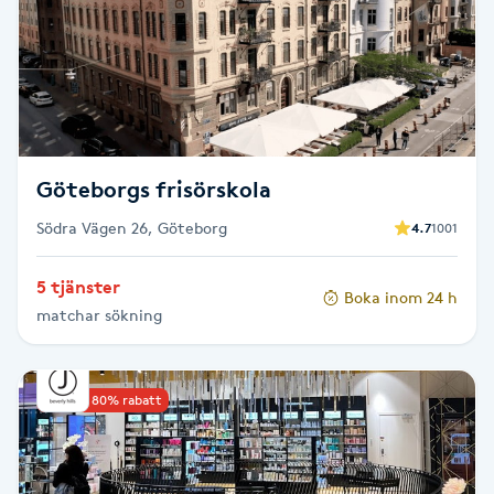
F
Face framing
Faceliftmassage
Göteborgs frisörskola
Fet hårbotten
Södra Vägen 26, Göteborg
4.7
1001
Fettreducering
5 tjänster
Boka inom 24 h
matchar sökning
Fibromassage
Fillers
Upp till 80% rabatt
Fotmassage