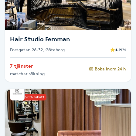
Fotsvamp
Fotvård
Hair Studio Femman
Fransar
Postgatan 26-32, Göteborg
4.9
174
Fransborttagning
7 tjänster
Boka inom 24 h
Fransfärgning
matchar sökning
Fransförlängning
Upp till 50% rabatt
Fransförlängning Megavolym
Fransförlängning Volym