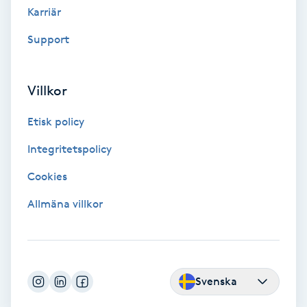
Karriär
LED-ljusterapi
Support
Liktornar
Villkor
LPG
Etisk policy
Integritetspolicy
LPG-behandling
Cookies
LPG-massage
Allmäna villkor
Luggklippning
Lymfmassage
Svenska
Läpptatuering