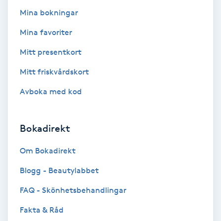
Mina bokningar
Kosmetisk tatuering
Mina favoriter
Kostrådgivning
Mitt presentkort
Kroppsinpackning
Mitt friskvårdskort
Avboka med kod
Kroppspeeling
Käkledsbehandling
Bokadirekt
Om Bokadirekt
Kärlbehandling
L
Blogg - Beautylabbet
FAQ - Skönhetsbehandlingar
Laserbehandling
Fakta & Råd
Lashlift Keratin