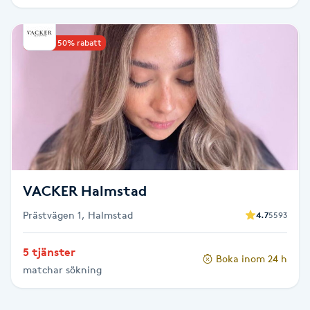
IPL hårborttagning
Upp till 50% rabatt
IR-massage
J
Japansk massage
K
K18
VACKER Halmstad
Katun fransar
Prästvägen 1, Halmstad
4.7
5593
Kemisk peeling
5 tjänster
Boka inom 24 h
matchar sökning
Keratinbehandling