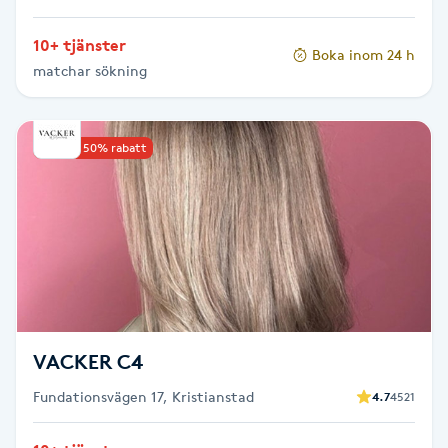
Hot Stone Massage
10+ tjänster
Boka inom 24 h
Hot yoga
matchar sökning
Hudföryngring
Upp till 50% rabatt
Huduppstramning
Hudvård
Hyaluronsyra
Hyperhidros
VACKER C4
Fundationsvägen 17, Kristianstad
4.7
4521
Hypnos