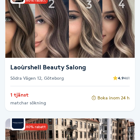
Upp till 80% rabatt
Cryoterapi
D
Damklippning
Dermapen
Diamantslipning
Laoùrshell Beauty Salong
E
Södra Vägen 12, Göteborg
4.9
461
Enzympeeling
1 tjänst
Boka inom 24 h
matchar sökning
Extensions
Extensions borttagning
Upp till 80% rabatt
Eyeliner-tatuering