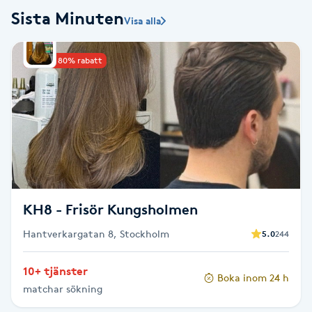
Sista Minuten
Visa alla
Babylights
Upp till 80% rabatt
Balayage
Bambumassage
Barber
Barnklippning
KH8 - Frisör Kungsholmen
BIAB
Hantverkargatan 8, Stockholm
5.0
244
Blowout
10+ tjänster
Boka inom 24 h
matchar sökning
Bottenfärg