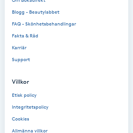
Om Bokadirekt
Brynformning
Blogg - Beautylabbet
FAQ - Skönhetsbehandlingar
Brynfärgning
Fakta & Råd
Brynplockning
Karriär
Support
Bröllopsuppsättning
C
Villkor
Celluliter
Etisk policy
Coachning
Integritetspolicy
Color correction
Cookies
Allmänna villkor