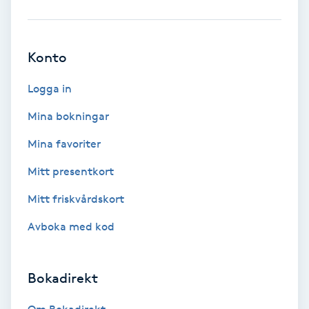
Babylights
Konto
Balayage
Logga in
Bambumassage
Mina bokningar
Barber
Mina favoriter
Mitt presentkort
Barnklippning
Mitt friskvårdskort
BIAB
Avboka med kod
Blowout
Bokadirekt
Bottenfärg