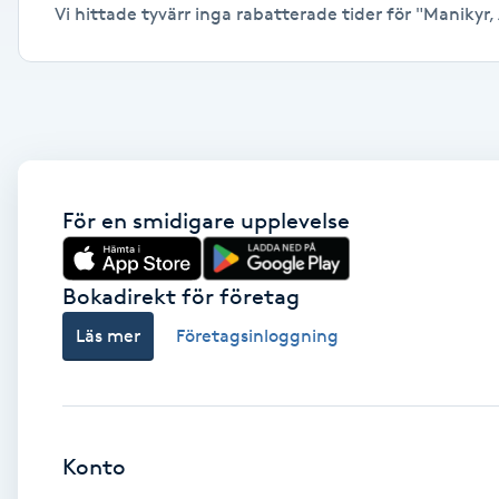
Vi hittade tyvärr inga rabatterade tider för "Manikyr, 
Alternativmedicin
Andningsmassage
Ansiktslyft utan kirurgi
Aromamassage
För en smidigare upplevelse
Ashtanga Yoga
Bokadirekt för företag
Ayurveda
Läs mer
Företagsinloggning
Ayurvedisk Massage
Ansiktsbehandling djuprengörande
Konto
B