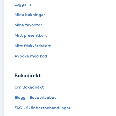
Logga in
Babylights
Mina bokningar
Mina favoriter
Balayage
Mitt presentkort
Bambumassage
Mitt friskvårdskort
Barber
Avboka med kod
Barnklippning
Bokadirekt
BIAB
Om Bokadirekt
Blogg - Beautylabbet
Blowout
FAQ - Skönhetsbehandlingar
Bottenfärg