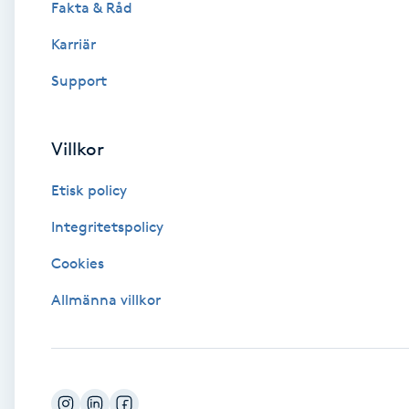
Fakta & Råd
Brynformning
Karriär
Support
Brynfärgning
Brynplockning
Villkor
Etisk policy
Bröllopsuppsättning
C
Integritetspolicy
Cookies
Celluliter
Allmänna villkor
Coachning
Color correction