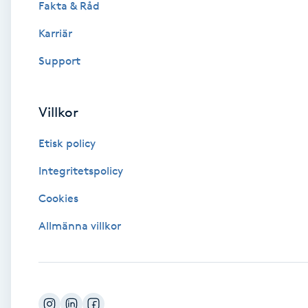
Fakta & Råd
Brynformning
Karriär
Support
Brynfärgning
Brynplockning
Villkor
Etisk policy
Bröllopsuppsättning
C
Integritetspolicy
Cookies
Celluliter
Allmänna villkor
Coachning
Color correction