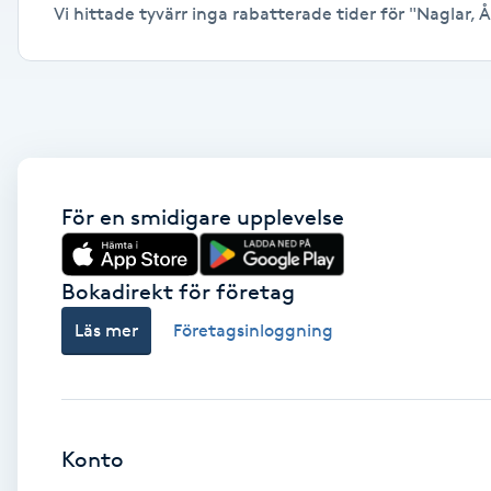
Vi hittade tyvärr inga rabatterade tider för "Naglar, År
Alternativmedicin
Andningsmassage
Ansiktslyft utan kirurgi
Aromamassage
För en smidigare upplevelse
Ashtanga Yoga
Bokadirekt för företag
Ayurveda
Läs mer
Företagsinloggning
Ayurvedisk Massage
Ansiktsbehandling djuprengörande
Konto
B