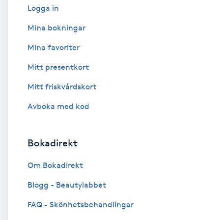
Logga in
Babylights
Mina bokningar
Mina favoriter
Balayage
Mitt presentkort
Bambumassage
Mitt friskvårdskort
Barber
Avboka med kod
Barnklippning
Bokadirekt
BIAB
Om Bokadirekt
Blogg - Beautylabbet
Blowout
FAQ - Skönhetsbehandlingar
Bottenfärg