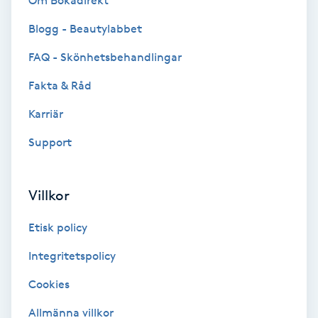
Om Bokadirekt
Brynformning
Blogg - Beautylabbet
FAQ - Skönhetsbehandlingar
Brynfärgning
Fakta & Råd
Brynplockning
Karriär
Support
Bröllopsuppsättning
C
Villkor
Celluliter
Etisk policy
Coachning
Integritetspolicy
Color correction
Cookies
Allmänna villkor