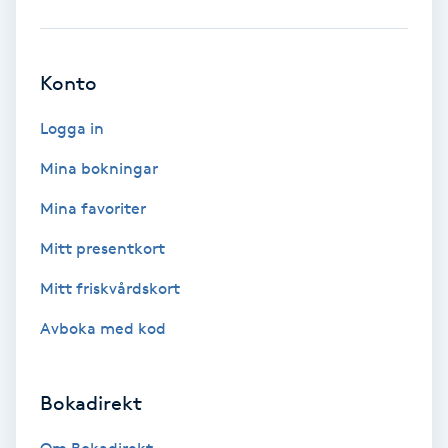
Babylights
Konto
Balayage
Logga in
Bambumassage
Mina bokningar
Barber
Mina favoriter
Mitt presentkort
Barnklippning
Mitt friskvårdskort
BIAB
Avboka med kod
Blowout
Bokadirekt
Bottenfärg