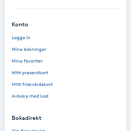
Babylights
Konto
Balayage
Logga in
Bambumassage
Mina bokningar
Barber
Mina favoriter
Mitt presentkort
Barnklippning
Mitt friskvårdskort
BIAB
Avboka med kod
Blowout
Bokadirekt
Bottenfärg