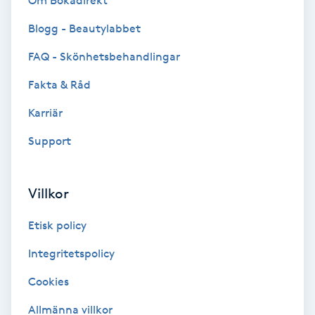
Om Bokadirekt
Brynformning
Blogg - Beautylabbet
FAQ - Skönhetsbehandlingar
Brynfärgning
Fakta & Råd
Brynplockning
Karriär
Support
Bröllopsuppsättning
C
Villkor
Celluliter
Etisk policy
Coachning
Integritetspolicy
Color correction
Cookies
Allmänna villkor