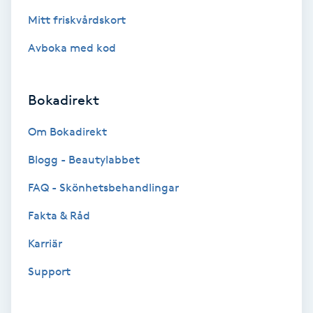
Mitt friskvårdskort
Nagelvård
Avboka med kod
Naglar borttagning
Bokadirekt
Naglar reparation
Om Bokadirekt
Naprapati
Blogg - Beautylabbet
FAQ - Skönhetsbehandlingar
Navelpiercing
Fakta & Råd
NBE-massage
Karriär
Ny frisyr
Support
O