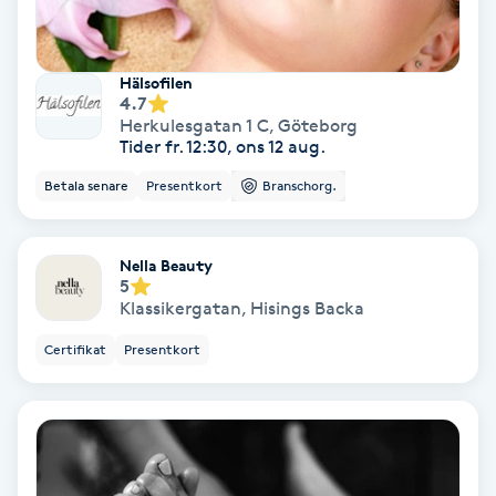
Fransförlängning Volym
Hälsofilen
Fransk manikyr
4.7
Herkulesgatan 1 C
,
Göteborg
Tider fr. 12:30, ons 12 aug.
Fransrengöring
Betala senare
Presentkort
Branschorg.
Frekvensterapi
Nella Beauty
Friskvård
5
Klassikergatan
,
Hisings Backa
Friskvårdsmassage
Certifikat
Presentkort
Frisör
Funktionsanalys