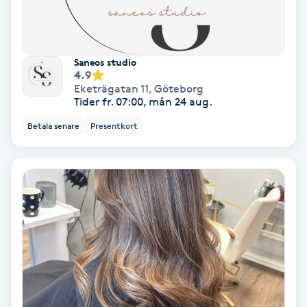
Laserbehandling
Lashlift Keratin
Saneos studio
4.9
LED-ljusterapi
Eketrägatan 11
,
Göteborg
Tider fr. 07:00, mån 24 aug.
Liktornar
Betala senare
Presentkort
LPG
LPG-behandling
LPG-massage
Luggklippning