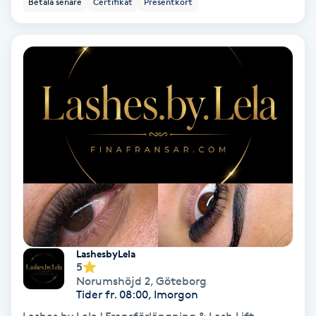
Betala senare
Certifikat
Presentkort
Ansiktsbehandling djuprengörande
B
Babylights
Balayage
Bambumassage
Barber
Barnklippning
LashesbyLela
5
BIAB
Norumshöjd 2
,
Göteborg
Tider fr. 08:00, Imorgon
Blowout