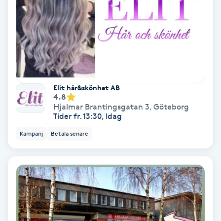
Keratinbehandling
Kinesiologi
Kinesisk medicin
Elit hår&skönhet AB
4.8
Kiropraktik
Hjalmar Brantingsgatan 3
,
Göteborg
Tider fr. 13:30, Idag
Klangmassage
Kampanj
Betala senare
Klippning
Klippning & Slingor
Klippning ungdom