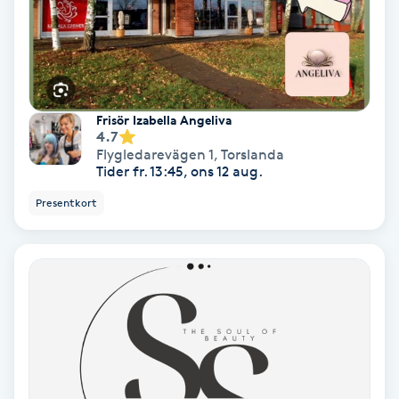
Koppningsmassage
Kosmetisk tatuering
Frisör Izabella Angeliva
Kostrådgivning
4.7
Flygledarevägen 1
,
Torslanda
Tider fr. 13:45, ons 12 aug.
Kroppsinpackning
Presentkort
Kroppspeeling
Käkledsbehandling
Kärlbehandling
L