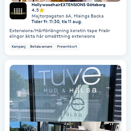
Extensions borttagning
HollywoodhairEXTENSIONS Göteborg
4.5
Majtorpsgatan 6A
,
Hisings Backa
Eyeliner-tatuering
Tider fr. 11:30, tis 11 aug.
F
Extensions/Hårförlängning keratin tape frisör
slingor äkta hår omsättning extensions
Face framing
Kampanj
Betala senare
Presentkort
Faceliftmassage
Fet hårbotten
Fettreducering
Fibromassage
Fillers