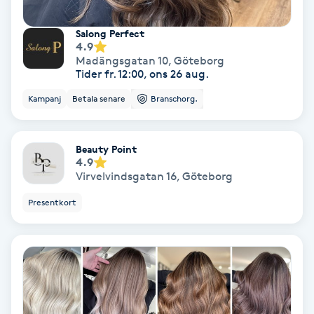
Lymfmassage
Salong Perfect
Läpptatuering
4.9
Madängsgatan 10
,
Göteborg
M
Tider fr. 12:00, ons 26 aug.
Makeup
Kampanj
Betala senare
Branschorg.
Manikyr & Pedikyr
Beauty Point
4.9
Massage
Virvelvindsgatan 16
,
Göteborg
Presentkort
Medial vägledning
Medicinsk massage
Meditation