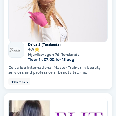
IPL
IPL hårborttagning
IR-massage
Deiva 2 (Torslanda)
J
4.9
Hjuviksvägen 76
,
Torslanda
Tider fr. 07:00, lör 15 aug.
Japansk massage
Deiva is a International Master Trainer in beauty
K
services and professional beauty technic
K18
Presentkort
Katun fransar
Kemisk peeling