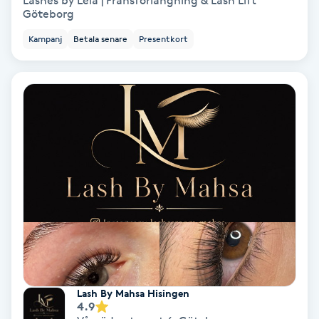
Lashes by Lela | Fransförlängning & Lash Lift
Göteborg
Bottenfärg
Kampanj
Betala senare
Presentkort
Brynformning
Brynfärgning
Brynplockning
Bröllopsuppsättning
C
Celluliter
Coachning
Lash By Mahsa Hisingen
4.9