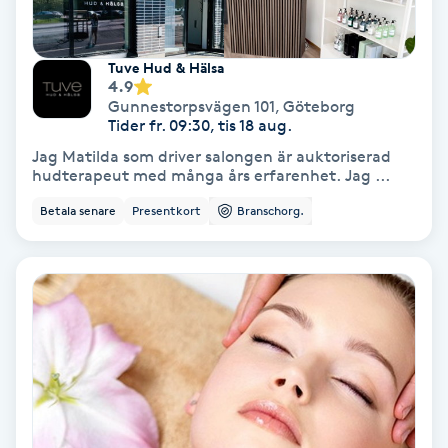
Fotmassage
Tuve Hud & Hälsa
Fotsvamp
4.9
Gunnestorpsvägen 101
,
Göteborg
Tider fr. 09:30, tis 18 aug.
Fotvård
Jag Matilda som driver salongen är auktoriserad
hudterapeut med många års erfarenhet. Jag ...
Fransar
Betala senare
Presentkort
Branschorg.
Fransborttagning
Fransfärgning
Fransförlängning
Fransförlängning Megavolym