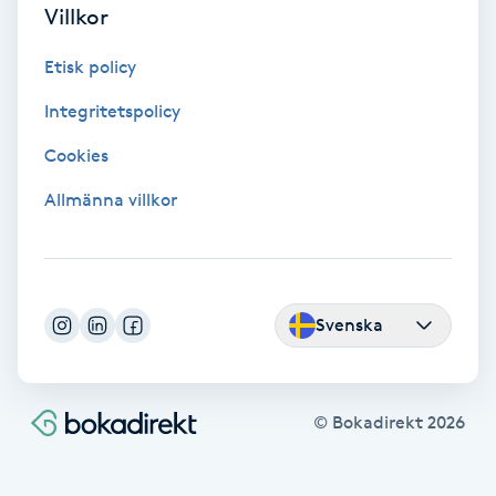
Villkor
Olaplex
Etisk policy
Olaplexbehandling
Integritetspolicy
Ombre
Cookies
Allmänna villkor
Ombre brows
Ombre naglar
Svenska
Optiker
Ortobionomi
© Bokadirekt
2026
Ortopedi