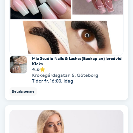
Hypnos
Hårborttagning
Hårbottenbehandling
Hårförlängning
Mia Studio Nails & Lashes(Backaplan) bredvid
Kicks
4.6
Hårvård
Krokegårdsgatan 5
,
Göteborg
Tider fr. 16:00, Idag
Hälsa
Betala senare
Hälsprickor
I
Idrottsmassage