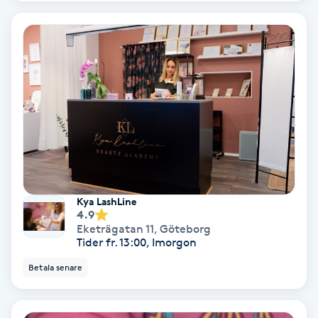
Gruppträning
Gua Sha-massage
H
Hatha Yoga
Headspa
Kya LashLine
Healing
4.9
Eketrägatan 11
,
Göteborg
Tider fr. 13:00, Imorgon
Herrklippning
Betala senare
HIFU