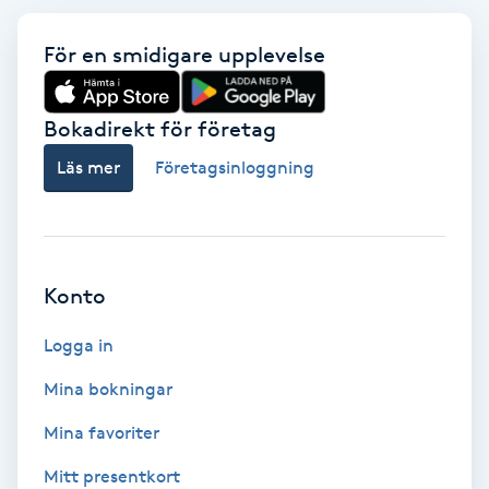
För en smidigare upplevelse
Nagelförlängning akryl
Nagelförlängning gelé
Bokadirekt för företag
Läs mer
Företagsinloggning
Nagelförlängning glasfiber
Nagelförlängning silke
Konto
Nagelförstärkning
Logga in
Nagelklippning
Mina bokningar
Nagelsvamp
Mina favoriter
Mitt presentkort
Nageltrång