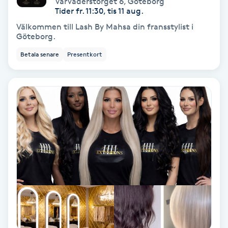
Vårväderstorget 6
,
Göteborg
Color correction
Tider fr. 11:30, tis 11 aug.
Välkommen till Lash By Mahsa din fransstylist i
Cryoterapi
Göteborg.
D
Betala senare
Presentkort
Damklippning
Dermapen
Diamantslipning
E
Enzympeeling
Extensions