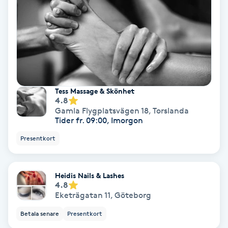
Färgning
Föning
G
Gel naglar
Tess Massage & Skönhet
4.8
Gamla Flygplatsvägen 18
,
Torslanda
Gelenaglar
Tider fr. 09:00, Imorgon
Presentkort
Gellack
Gellack med förstärkning
Heidis Nails & Lashes
4.8
Eketrägatan 11
,
Göteborg
Gravidmassage
Betala senare
Presentkort
Gravidyoga