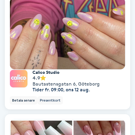
Hollywood Peel
Hot Stone Massage
Hot yoga
Hudföryngring
Calico Studio
Huduppstramning
4.9
Bautastensgatan 6
,
Göteborg
Tider fr. 09:00, ons 12 aug.
Hudvård
Betala senare
Presentkort
Hyaluronsyra
Hyperhidros