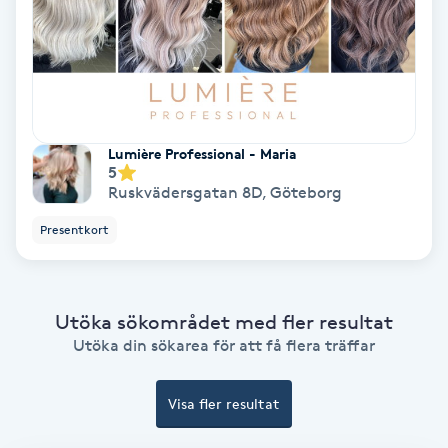
Medium
Megavolymfransar
Melasma
Lumière Professional - Maria
5
Ruskvädersgatan 8D
,
Göteborg
Mesoterapi
Presentkort
MicroPen
Microshading
Utöka sökområdet med fler resultat
Utöka din sökarea för att få flera träffar
Mixfransar
N
Visa fler resultat
Nagelförlängning