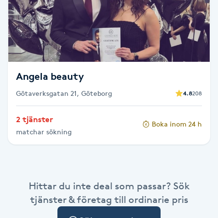
Cryoterapi
D
Damklippning
Dermapen
Angela beauty
Götaverksgatan 21, Göteborg
4.8
208
Diamantslipning
E
2 tjänster
Boka inom 24 h
matchar sökning
Enzympeeling
Extensions
Hittar du inte deal som passar? Sök
Extensions borttagning
tjänster & företag till ordinarie pris
Eyeliner-tatuering