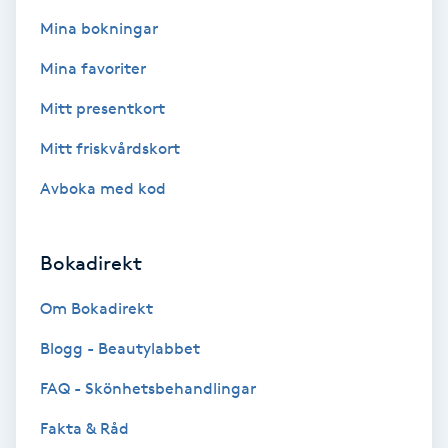
Fotsvamp
Mina bokningar
Mina favoriter
Fotvård
Mitt presentkort
Fransar
Mitt friskvårdskort
Fransborttagning
Avboka med kod
Fransfärgning
Bokadirekt
Fransförlängning
Om Bokadirekt
Blogg - Beautylabbet
Fransförlängning Megavolym
FAQ - Skönhetsbehandlingar
Fransförlängning Volym
Fakta & Råd