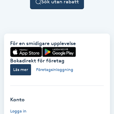
Sök utan rabatt
F
Face framing
Faceliftmassage
För en smidigare upplevelse
Fet hårbotten
Bokadirekt för företag
Fettreducering
Läs mer
Företagsinloggning
Fibromassage
Fillers
Konto
Fotmassage
Logga in