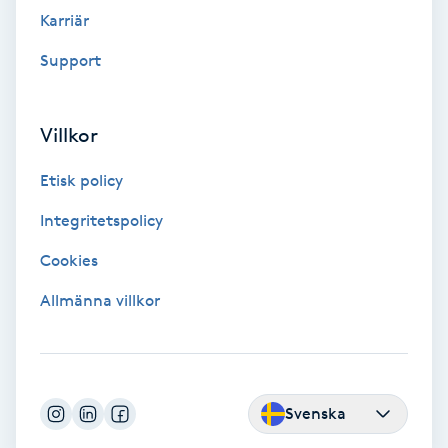
Fransk manikyr
Karriär
Support
Fransrengöring
Frekvensterapi
Villkor
Etisk policy
Friskvård
Integritetspolicy
Friskvårdsmassage
Cookies
Frisör
Allmänna villkor
Funktionsanalys
Färgning
Svenska