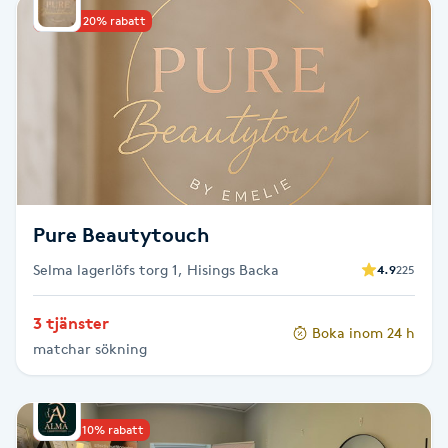
Upp till 20% rabatt
Babylights
Balayage
Bambumassage
Barber
Pure Beautytouch
Barnklippning
Selma lagerlöfs torg 1, Hisings Backa
4.9
225
BIAB
3 tjänster
Boka inom 24 h
matchar sökning
Blowout
Bottenfärg
Upp till 10% rabatt