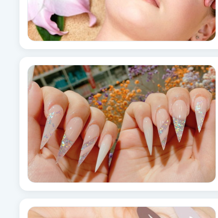
Eyeliner-tatuering
F
Face framing
Faceliftmassage
Fet hårbotten
Fettreducering
Fibromassage
Fillers
Fotmassage