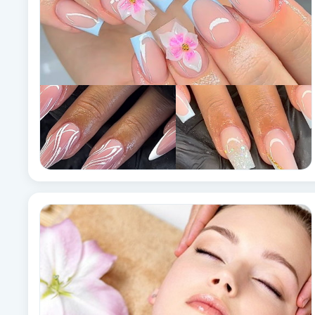
Cryoterapi
D
Damklippning
Dermapen
Diamantslipning
E
Enzympeeling
Extensions
Extensions borttagning