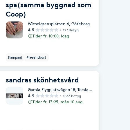
spa(samma byggnad som
Coop)
Wieselgrensplatsen 6
,
Göteborg
4.5
127 Betyg
Tider fr. 10:00, Idag
Kampanj
Presentkort
sandras skönhetsvård
Gamla Flygplatsvägen 18
,
Torslanda
4.9
1063 Betyg
Tider fr. 13:25, mån 10 aug.