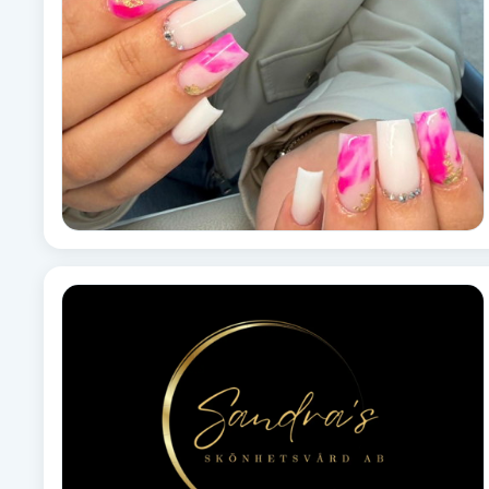
Fransk manikyr
Fransrengöring
Frekvensterapi
Friskvård
Friskvårdsmassage
Frisör
Funktionsanalys
Färgning