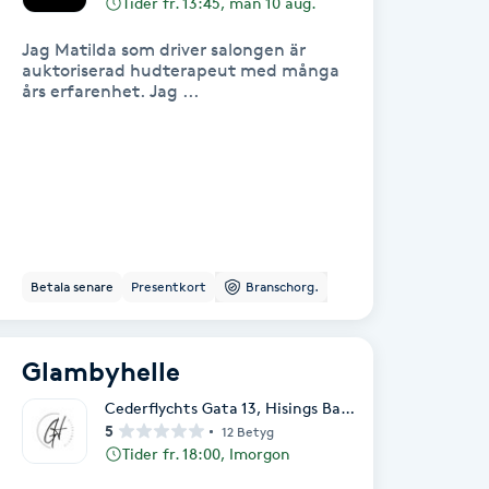
Tider fr. 13:45, mån 10 aug.
Jag Matilda som driver salongen är
auktoriserad hudterapeut med många
års erfarenhet. Jag ...
Betala senare
Presentkort
Branschorg.
Glambyhelle
Cederflychts Gata 13
,
Hisings Backa
5
12 Betyg
Tider fr. 18:00, Imorgon