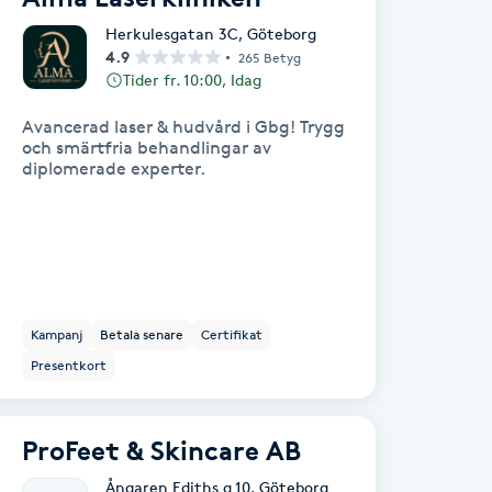
Herkulesgatan 3C
,
Göteborg
4.9
265 Betyg
Tider fr. 10:00, Idag
Avancerad laser & hudvård i Gbg! Trygg
och smärtfria behandlingar av
diplomerade experter.
Kampanj
Betala senare
Certifikat
Presentkort
ProFeet & Skincare AB
Ångaren Ediths g 10
,
Göteborg