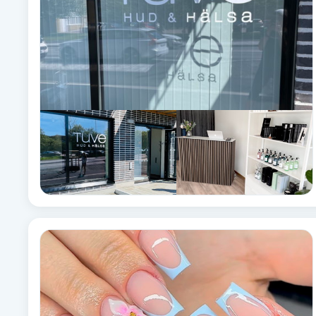
Brynformning
Brynfärgning
Brynplockning
Bröllopsuppsättning
C
Celluliter
Coachning
Color correction