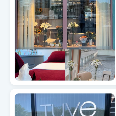
Babylights
Balayage
Bambumassage
Barber
Barnklippning
BIAB
Blowout
Bottenfärg