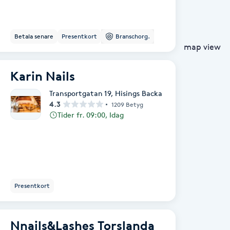
Betala senare
Presentkort
Branschorg.
map view
Karin Nails
Transportgatan 19
,
Hisings Backa
4.3
1209 Betyg
Tider fr. 09:00, Idag
Presentkort
Nnails&Lashes Torslanda