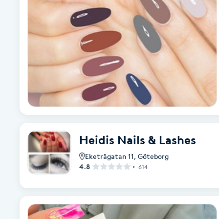
Fotsvamp
Fotvård
Fransar
Fransborttagning
Fransfärgning
Heidis Nails & Lashes
Fransförlängning
Eketrägatan 11
,
Göteborg
4.8
614
Fransförlängning Megavolym
Fransförlängning Volym