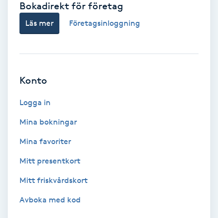
Bokadirekt för företag
Babylights
Läs mer
Företagsinloggning
Balayage
Bambumassage
Konto
Barber
Logga in
Mina bokningar
Barnklippning
Mina favoriter
BIAB
Mitt presentkort
Mitt friskvårdskort
Blowout
Avboka med kod
Bottenfärg