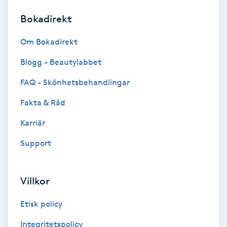
Bokadirekt
Brynformning
Om Bokadirekt
Brynfärgning
Blogg - Beautylabbet
Brynplockning
FAQ - Skönhetsbehandlingar
Fakta & Råd
Bröllopsuppsättning
C
Karriär
Support
Celluliter
Coachning
Villkor
Color correction
Etisk policy
Integritetspolicy