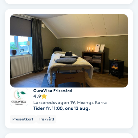
Regndroppsmassage
Reiki
Reikihealing
Reiki massage
Restorative Yoga
Rosacea
CuraVika Friskvård
4.9
Larseredsvägen 19
,
Hisings Kärra
Rosenmetoden
Tider fr. 11:00, ons 12 aug.
Presentkort
Friskvård
Ryggmassage
S