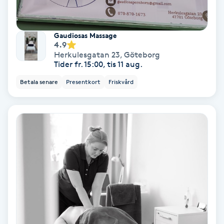
Nagelförlängning akryl
Gaudiosas Massage
4.9
Nagelförlängning gelé
Herkulesgatan 23
,
Göteborg
Tider fr. 15:00, tis 11 aug.
Nagelförlängning glasfiber
Betala senare
Presentkort
Friskvård
Nagelförlängning silke
Nagelförstärkning
Nagelklippning
Nagelsvamp
Nageltrång