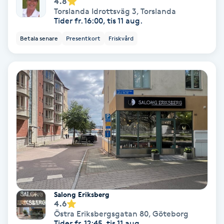
4.8
Olaplex
Torslanda Idrottsväg 3
,
Torslanda
Tider fr. 16:00, tis 11 aug.
Olaplexbehandling
Betala senare
Presentkort
Friskvård
Ombre
Ombre brows
Ombre naglar
Optiker
Ortobionomi
Salong Eriksberg
4.6
Ortopedi
Östra Eriksbergsgatan 80
,
Göteborg
Tider fr. 12:45, tis 11 aug.