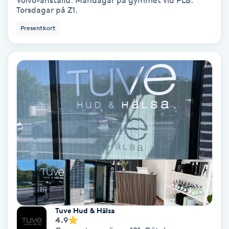
Volvo-anställd: Måndagar på gymmet vid PLB.
Torsdagar på Z1.
Bottenfärg
Presentkort
Brynformning
Brynfärgning
Brynplockning
Bröllopsuppsättning
C
Celluliter
Coachning
Tuve Hud & Hälsa
4.9