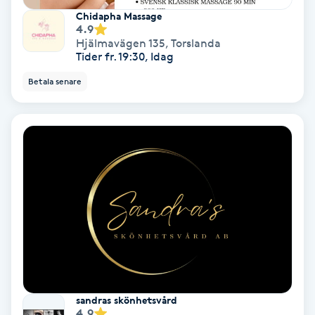
Chidapha Massage
Fotmassage
4.9
Hjälmavägen 135
,
Torslanda
Tider fr. 19:30, Idag
Fotsvamp
Betala senare
Fotvård
Fransar
Fransborttagning
Fransfärgning
Fransförlängning
Fransförlängning Megavolym
sandras skönhetsvård
4.9