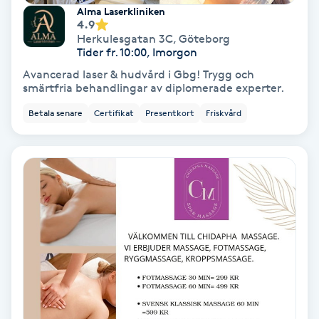
Extensions borttagning
Alma Laserkliniken
4.9
Herkulesgatan 3C
,
Göteborg
Eyeliner-tatuering
Tider fr. 10:00, Imorgon
F
Avancerad laser & hudvård i Gbg! Trygg och
smärtfria behandlingar av diplomerade experter.
Face framing
Betala senare
Certifikat
Presentkort
Friskvård
Faceliftmassage
Fet hårbotten
Fettreducering
Fibromassage
Fillers