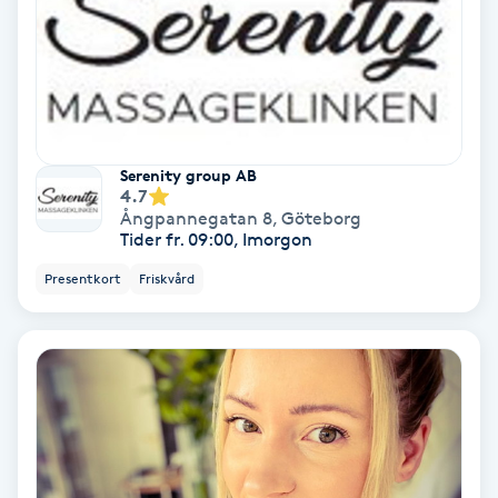
Lymfmassage
Läpptatuering
M
Makeup
Serenity group AB
4.7
Manikyr & Pedikyr
Ångpannegatan 8
,
Göteborg
Tider fr. 09:00, Imorgon
Massage
Presentkort
Friskvård
Medial vägledning
Medicinsk massage
Meditation