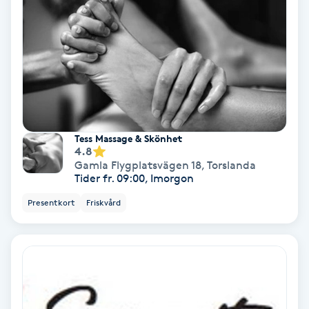
Laserbehandling
Lashlift Keratin
LED-ljusterapi
Liktornar
Tess Massage & Skönhet
4.8
LPG
Gamla Flygplatsvägen 18
,
Torslanda
Tider fr. 09:00, Imorgon
LPG-behandling
Presentkort
Friskvård
LPG-massage
Luggklippning