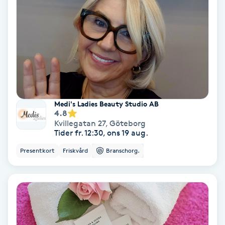
Skoinlägg
Skägg
Skäggfärgning
Skäggklippning
Medi's Ladies Beauty Studio AB
4.8
Kvillegatan 27
,
Göteborg
Skäggtrimmning
Tider fr. 12:30, ons 19 aug.
Presentkort
Friskvård
Branschorg.
Skönhet
Slingor
Sockring