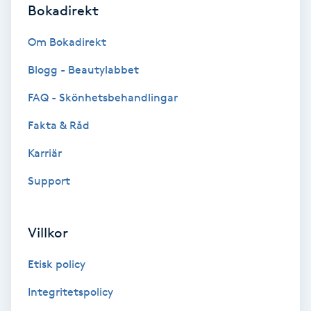
Bokadirekt
Volymfransar
Om Bokadirekt
Vårtor
Blogg - Beautylabbet
Y
FAQ - Skönhetsbehandlingar
Yin Yoga
Fakta & Råd
Yoga
Karriär
Support
Yoga Nidra
Yogamassage
Villkor
Z
Etisk policy
Zonterapi
Integritetspolicy