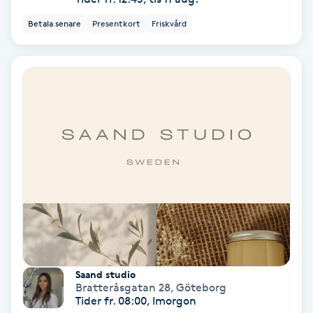
Osteopati
Betala senare
Presentkort
Friskvård
P
Paraffinbehandling
Pedikyr
Pensionärklippning
Permanent
Permanent hårborttagning
Permanent ögonbrynsmakeup
Saand studio
Bratteråsgatan 28
,
Göteborg
Tider fr. 08:00, Imorgon
Personal shopper