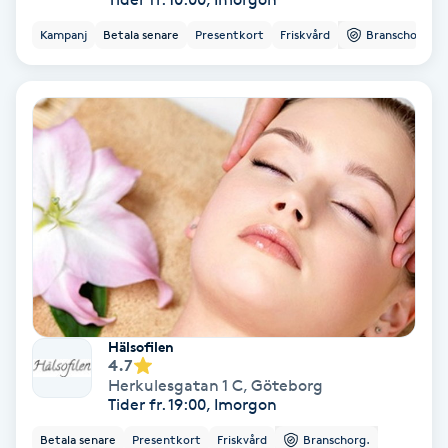
Kampanj
Betala senare
Presentkort
Friskvård
Branschorg.
Gruppträning
Gua Sha-massage
H
Hatha Yoga
Headspa
Healing
Hälsofilen
Herrklippning
4.7
Herkulesgatan 1 C
,
Göteborg
Tider fr. 19:00, Imorgon
HIFU
Betala senare
Presentkort
Friskvård
Branschorg.