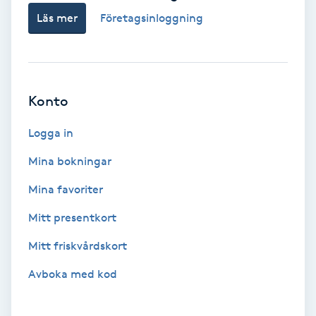
Tvätt & Fön
Läs mer
Företagsinloggning
V
Vaccination
Vampyrbehandling
Konto
Logga in
Vaxning
Mina bokningar
Vaxning brasiliansk
Mina favoriter
Veterinär
Mitt presentkort
Mitt friskvårdskort
Vibrationsmassage
Avboka med kod
Vinyasa Yoga