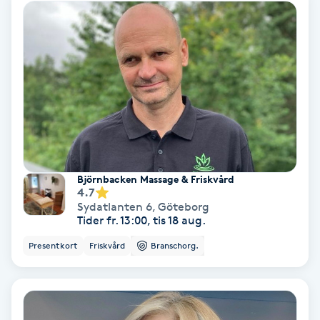
Samtalsterapi
Senioryoga
Shiatsu
Singelfransar
Björnbacken Massage & Friskvård
Sjukgymnastik
4.7
Sydatlanten 6
,
Göteborg
Tider fr. 13:00, tis 18 aug.
Skalpmassage
Presentkort
Friskvård
Branschorg.
Skinbooster
Sklerosering