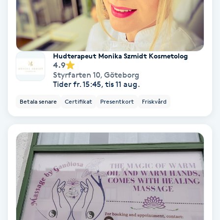
Medium
Megavolymfransar
Hudterapeut Monika Szmidt Kosmetolog
4.9
Melasma
Styrfarten 10
,
Göteborg
Tider fr. 15:45, tis 11 aug.
Mesoterapi
Betala senare
Certifikat
Presentkort
Friskvård
MicroPen
Microshading
Mixfransar
N
Nagelförlängning