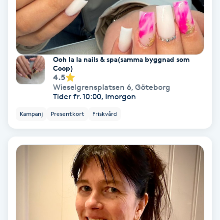
Svettbehandling
T
Tuina-massage
Ooh la la nails & spa(samma byggnad som
Coop)
4.5
Taktil massage
Wieselgrensplatsen 6
,
Göteborg
Tider fr. 10:00, Imorgon
Tandblekning
Kampanj
Presentkort
Friskvård
Tandläkare
Tatuering
Tatueringsborttagning