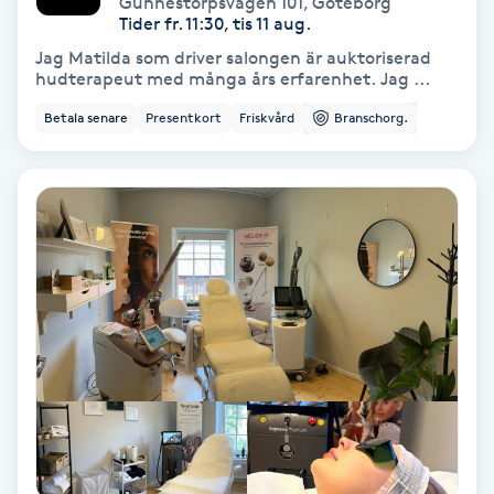
Gunnestorpsvägen 101
,
Göteborg
Color correction
Tider fr. 11:30, tis 11 aug.
Jag Matilda som driver salongen är auktoriserad
Cryoterapi
hudterapeut med många års erfarenhet. Jag ...
D
Betala senare
Presentkort
Friskvård
Branschorg.
Damklippning
Dermapen
Diamantslipning
E
Enzympeeling
Extensions