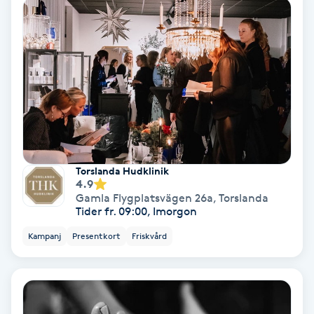
Koppningsmassage
Kosmetisk tatuering
Kostrådgivning
Kroppsinpackning
Torslanda Hudklinik
Kroppspeeling
4.9
Gamla Flygplatsvägen 26a
,
Torslanda
Tider fr. 09:00, Imorgon
Käkledsbehandling
Kampanj
Presentkort
Friskvård
Kärlbehandling
L