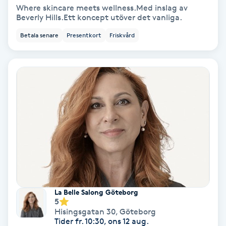
Where skincare meets wellness.Med inslag av
Beverly Hills.Ett koncept utöver det vanliga.
Personlig tränare
Betala senare
Presentkort
Friskvård
Picolaser
Piercing
Pigmentbehandling
Pigmentfläckar
Plastikkirurgi
Powder brows
La Belle Salong Göteborg
5
Hisingsgatan 30
,
Göteborg
Power Yoga
Tider fr. 10:30, ons 12 aug.