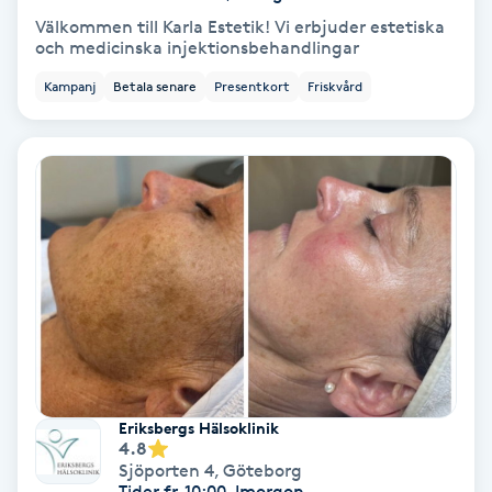
Välkommen till Karla Estetik! Vi erbjuder estetiska
Färgning
och medicinska injektionsbehandlingar
Kampanj
Betala senare
Presentkort
Friskvård
Föning
G
Gel naglar
Gelenaglar
Gellack
Gellack med förstärkning
Gravidmassage
Eriksbergs Hälsoklinik
4.8
Sjöporten 4
,
Göteborg
Gravidyoga
Tider fr. 10:00, Imorgon