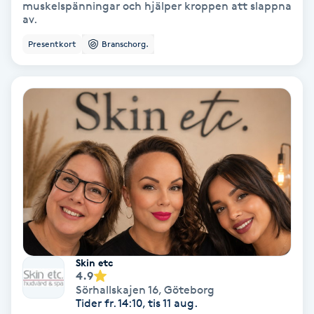
muskelspänningar och hjälper kroppen att slappna
Hypnos
av.
Presentkort
Branschorg.
Hårborttagning
Hårbottenbehandling
Hårförlängning
Hårvård
Hälsa
Hälsprickor
Skin etc
I
4.9
Sörhallskajen 16
,
Göteborg
Tider fr. 14:10, tis 11 aug.
Idrottsmassage