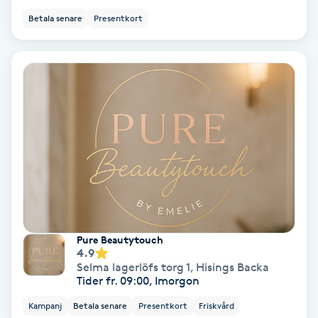
Betala senare
Presentkort
PRP (Platelet Rich Plasma)
PRX-T33
Psoriasis
PT
R
Radiofrekvens
Pure Beautytouch
Rakning
4.9
Selma lagerlöfs torg 1
,
Hisings Backa
Tider fr. 09:00, Imorgon
Reflexologi
Kampanj
Betala senare
Presentkort
Friskvård