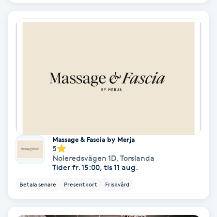
Keratinbehandling
Kinesiologi
Kinesisk medicin
Kiropraktik
Klangmassage
Massage & Fascia by Merja
5
Klippning
Noleredsvägen 1D
,
Torslanda
Tider fr. 15:00, tis 11 aug.
Klippning & Slingor
Betala senare
Presentkort
Friskvård
Klippning ungdom