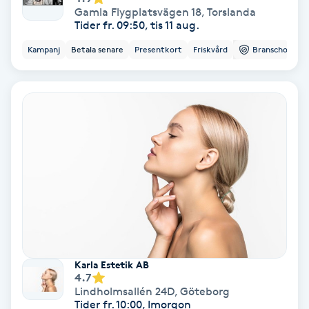
Gamla Flygplatsvägen 18
,
Torslanda
Fransförlängning Volym
Tider fr. 09:50, tis 11 aug.
Kampanj
Betala senare
Presentkort
Friskvård
Branschorg.
Fransk manikyr
Fransrengöring
Frekvensterapi
Friskvård
Friskvårdsmassage
Frisör
Karla Estetik AB
4.7
Funktionsanalys
Lindholmsallén 24D
,
Göteborg
Tider fr. 10:00, Imorgon