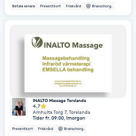
Betala senare
Presentkort
Friskvård
Branschorg.
IPL
IPL hårborttagning
IR-massage
J
Japansk massage
K
K18
INALTO Massage Torslanda
4.7
Amhults Torg 7
,
Torslanda
Katun fransar
Tider fr. 09:00, Imorgon
Presentkort
Friskvård
Branschorg.
Kemisk peeling