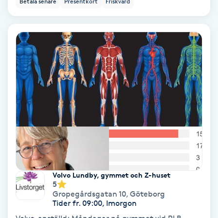
Betala senare
Presentkort
Friskvård
Ansiktsbehandling djuprengörande
B
Babylights
Balayage
Bambumassage
Barber
Barnklippning
Volvo Lundby, gymmet och Z-huset
5
BIAB
Gropegårdsgatan 10
,
Göteborg
Tider fr. 09:00, Imorgon
Blowout