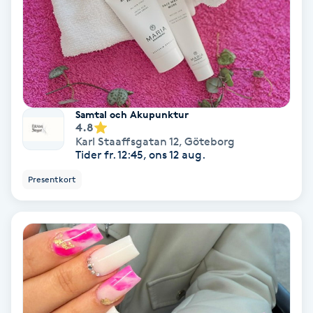
Spa
Spa manikyr & pedikyr
Spa-manikyr
Samtal och Akupunktur
4.8
Karl Staaffsgatan 12
,
Göteborg
Spa-pedikyr
Tider fr. 12:45, ons 12 aug.
Presentkort
Spraytan
Stylist
Sugaring
Svensk massage