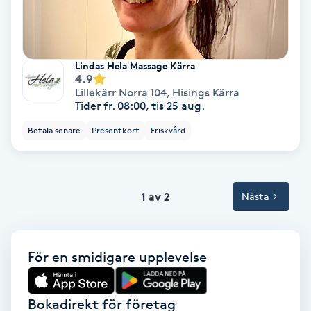
Terapi
Thaimassage
Lindas Hela Massage Kärra
4.9
Toning
Lillekärr Norra 104
,
Hisings Kärra
Tider fr. 08:00, tis 25 aug.
Torr hårbotten
Betala senare
Presentkort
Friskvård
Torrborstning
1 av 2
Triggerpunktsmassage
Nästa
Trådning
För en smidigare upplevelse
Träning
Bokadirekt för företag