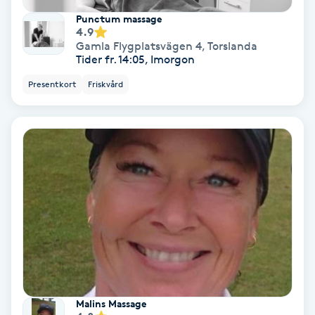
Punctum massage
4.9
Nagelvård
Gamla Flygplatsvägen 4
,
Torslanda
Tider fr. 14:05, Imorgon
Naglar borttagning
Presentkort
Friskvård
Naglar reparation
Naprapati
Navelpiercing
NBE-massage
Ny frisyr
O
Malins Massage