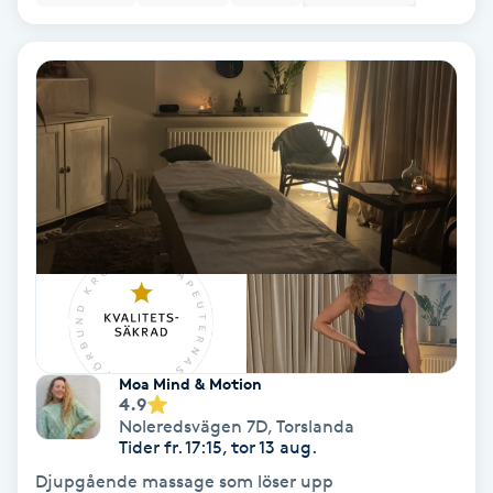
Hollywood Peel
Hot Stone Massage
Hot yoga
Hudföryngring
Huduppstramning
Hudvård
Moa Mind & Motion
Hyaluronsyra
4.9
Noleredsvägen 7D
,
Torslanda
Tider fr. 17:15, tor 13 aug.
Hyperhidros
Djupgående massage som löser upp