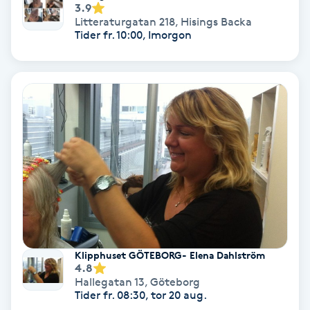
3.9
Hollywood Peel
Litteraturgatan 218
,
Hisings Backa
Tider fr. 10:00, Imorgon
Hot Stone Massage
Hot yoga
Hudföryngring
Huduppstramning
Hudvård
Hyaluronsyra
Klipphuset GÖTEBORG- Elena Dahlström
4.8
Hallegatan 13
,
Göteborg
Hyperhidros
Tider fr. 08:30, tor 20 aug.