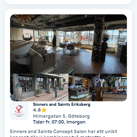
Ansiktsbehandling djuprengörande
B
Babylights
Balayage
Bambumassage
Barber
Barnklippning
Sinners and Saints Eriksberg
4.8
BIAB
Mimergatan 5
,
Göteborg
Tider fr. 07:00, Imorgon
Sinners and Saints Concept Salon har ett unikt
Blowout