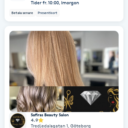
Extensions borttagning
Tider fr. 10:00, Imorgon
Betala senare
Presentkort
Eyeliner-tatuering
F
Face framing
Faceliftmassage
Fet hårbotten
Fettreducering
Fibromassage
Safiras Beauty Salon
4.9
Fillers
Tredjedalsgatan 1
,
Göteborg