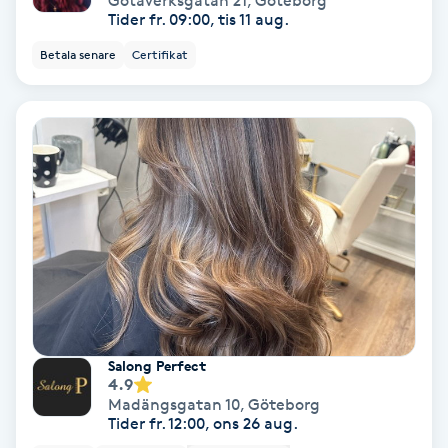
Götaverksgatan 21
,
Göteborg
Laserbehandling
Tider fr. 09:00, tis 11 aug.
Betala senare
Certifikat
Lashlift Keratin
LED-ljusterapi
Liktornar
LPG
LPG-behandling
LPG-massage
Salong Perfect
4.9
Luggklippning
Madängsgatan 10
,
Göteborg
Tider fr. 12:00, ons 26 aug.