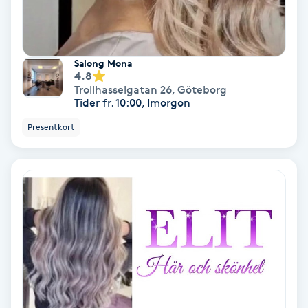
IPL
Salong Mona
IPL hårborttagning
4.8
Trollhasselgatan 26
,
Göteborg
Tider fr. 10:00, Imorgon
IR-massage
Presentkort
J
Japansk massage
K
K18
Katun fransar
Kemisk peeling