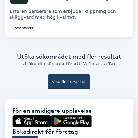
Erfaren barberare som erbjuder klippning och
Nagelförlängning akryl
skäggvård med hög kvalitet.
Presentkort
Nagelförlängning gelé
Nagelförlängning glasfiber
Utöka sökområdet med fler resultat
Utöka din sökarea för att få flera träffar
Nagelförlängning silke
Visa fler resultat
Nagelförstärkning
Nagelklippning
För en smidigare upplevelse
Nagelsvamp
Bokadirekt för företag
Nageltrång