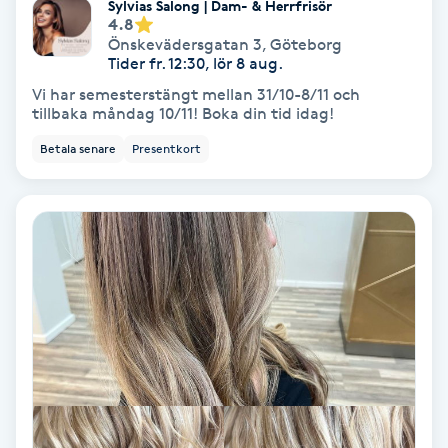
Sylvias Salong | Dam- & Herrfrisör
4.8
Fransförlängning Volym
Önskevädersgatan 3
,
Göteborg
Tider fr. 12:30, lör 8 aug.
Fransk manikyr
Vi har semesterstängt mellan 31/10-8/11 och
tillbaka måndag 10/11! Boka din tid idag!
Fransrengöring
Betala senare
Presentkort
Frekvensterapi
Friskvård
Friskvårdsmassage
Frisör
Funktionsanalys