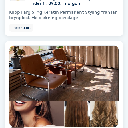
Tider fr. 09:00, Imorgon
Fotmassage
Klipp Färg Sling Keratin Permanent Styling fransar
brynplock Helblekning bayalage
Fotsvamp
Presentkort
Fotvård
Fransar
Fransborttagning
Fransfärgning
Fransförlängning
Fransförlängning Megavolym