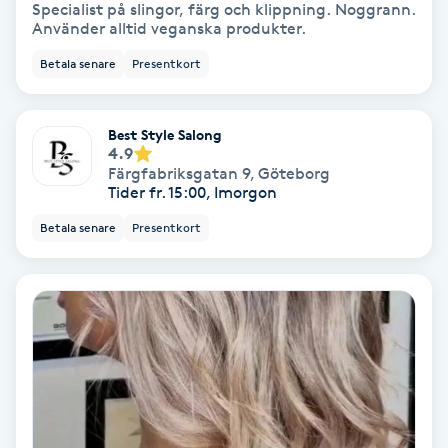
Specialist på slingor, färg och klippning. Noggrann.
Hypnos
Använder alltid veganska produkter.
Betala senare
Presentkort
Hårborttagning
Hårbottenbehandling
Best Style Salong
4.9
Färgfabriksgatan 9
,
Göteborg
Hårförlängning
Tider fr. 15:00, Imorgon
Betala senare
Presentkort
Hårvård
Hälsa
Hälsprickor
I
Idrottsmassage