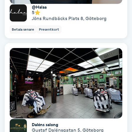
@Halaa
Medium
5
Jöns Rundbäcks Plats 8
,
Göteborg
Megavolymfransar
Betala senare
Presentkort
Melasma
Mesoterapi
MicroPen
Microshading
Mixfransar
N
Daléns salong
Gustaf Dalénsgatan 5
,
Göteborg
Nagelförlängning