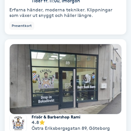
Tider fr. 11:00, Imorgon
Color correction
Erfarna händer, moderna tekniker. Klippningar
som växer ut snyggt och håller längre.
Cryoterapi
Presentkort
D
Damklippning
Dermapen
Diamantslipning
E
Enzympeeling
Extensions
Frisör & Barbershop Rami
4.8
Östra Eriksbergsgatan 89
,
Göteborg