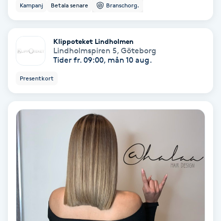
Lymfmassage
Kampanj
Betala senare
Branschorg.
Läpptatuering
Klippoteket Lindholmen
M
Lindholmspiren 5
,
Göteborg
Tider fr. 09:00, mån 10 aug.
Makeup
Presentkort
Manikyr & Pedikyr
Massage
Medial vägledning
Medicinsk massage
Meditation