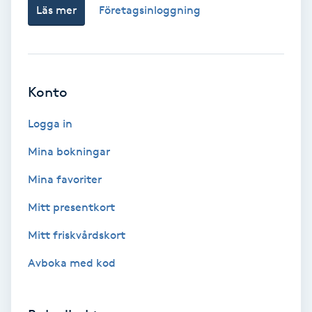
Läs mer
Företagsinloggning
Nagelvård
Naglar borttagning
Konto
Naglar reparation
Logga in
Mina bokningar
Naprapati
Mina favoriter
Navelpiercing
Mitt presentkort
NBE-massage
Mitt friskvårdskort
Avboka med kod
Ny frisyr
O