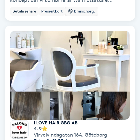
koncept där vi kombinerar två motsatta e...
Betala senare
Presentkort
Branschorg.
Bottenfärg
Brynformning
Brynfärgning
Brynplockning
Bröllopsuppsättning
C
Celluliter
I LOVE HAIR GBG AB
Coachning
4.9
Virvelvindsgatan 16A
,
Göteborg