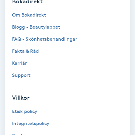
Bokadirekt
Olaplex
Om Bokadirekt
Olaplexbehandling
Blogg - Beautylabbet
FAQ - Skönhetsbehandlingar
Ombre
Fakta & Råd
Ombre brows
Karriär
Ombre naglar
Support
Optiker
Villkor
Ortobionomi
Etisk policy
Integritetspolicy
Ortopedi