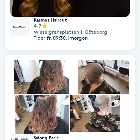
Gruppträning
Rasmus Haircut
4.7
Wieselgrensplatsen 1
,
Göteborg
Gua Sha-massage
Tider fr. 09:30, Imorgon
H
Hatha Yoga
Headspa
Healing
Herrklippning
HIFU
Salong Paris