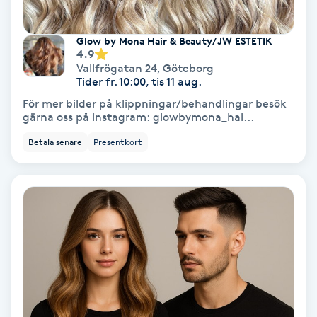
Färgning
Glow by Mona Hair & Beauty/ JW ESTETIK
4.9
Föning
Vallfrögatan 24
,
Göteborg
Tider fr. 10:00, tis 11 aug.
G
För mer bilder på klippningar/behandlingar besök
Gel naglar
gärna oss på instagram: glowbymona_hai...
Betala senare
Presentkort
Gelenaglar
Gellack
Gellack med förstärkning
Gravidmassage
Gravidyoga