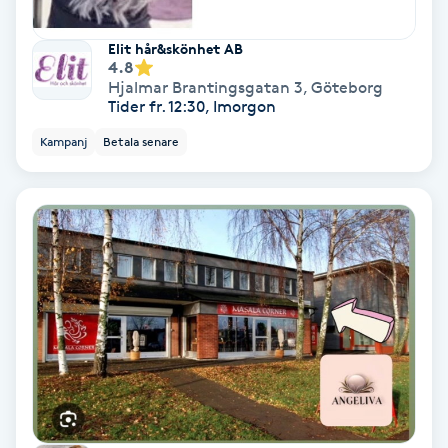
Keratinbehandling
Elit hår&skönhet AB
4.8
Hjalmar Brantingsgatan 3
,
Göteborg
Kinesiologi
Tider fr. 12:30, Imorgon
Kampanj
Betala senare
Kinesisk medicin
Kiropraktik
Klangmassage
Klippning
Klippning & Slingor
Klippning ungdom