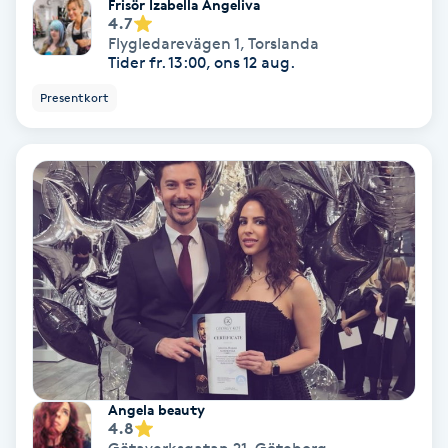
Frisör Izabella Angeliva
4.7
Koppningsmassage
Flygledarevägen 1
,
Torslanda
Tider fr. 13:00, ons 12 aug.
Kosmetisk tatuering
Presentkort
Kostrådgivning
Kroppsinpackning
Kroppspeeling
Käkledsbehandling
Kärlbehandling
L
Angela beauty
4.8