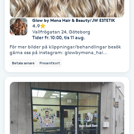
Fotmassage
Glow by Mona Hair & Beauty/ JW ESTETIK
Fotsvamp
4.9
Vallfrögatan 24
,
Göteborg
Tider fr. 10:00, tis 11 aug.
Fotvård
För mer bilder på klippningar/behandlingar besök
gärna oss på instagram: glowbymona_hai...
Fransar
Betala senare
Presentkort
Fransborttagning
Fransfärgning
Fransförlängning
Fransförlängning Megavolym