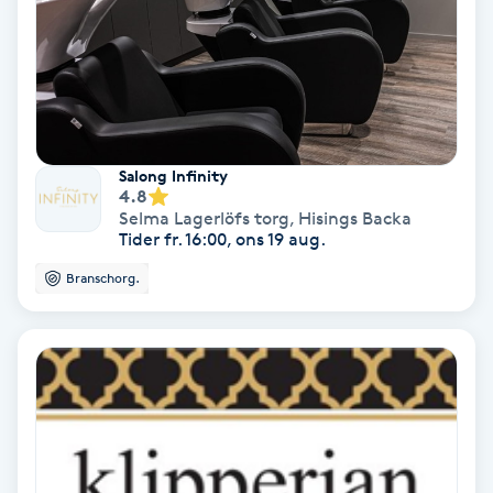
Nagelförlängning akryl
Nagelförlängning gelé
Salong Infinity
Nagelförlängning glasfiber
4.8
Selma Lagerlöfs torg
,
Hisings Backa
Tider fr. 16:00, ons 19 aug.
Nagelförlängning silke
Branschorg.
Nagelförstärkning
Nagelklippning
Nagelsvamp
Nageltrång