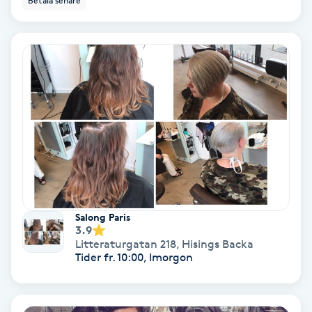
Betala senare
IPL
IPL hårborttagning
IR-massage
J
Japansk massage
K
Salong Paris
K18
3.9
Litteraturgatan 218
,
Hisings Backa
Tider fr. 10:00, Imorgon
Katun fransar
Kemisk peeling