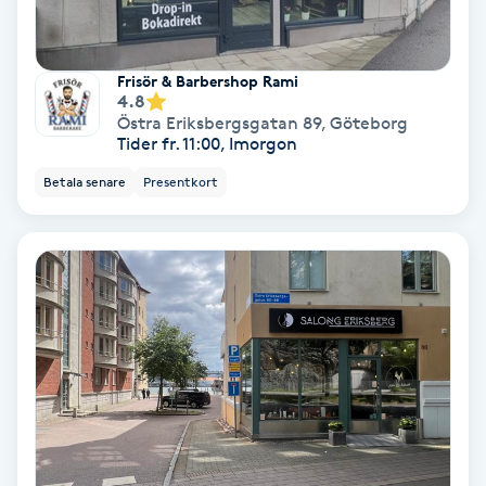
Fransförlängning Volym
Frisör & Barbershop Rami
Fransk manikyr
4.8
Östra Eriksbergsgatan 89
,
Göteborg
Tider fr. 11:00, Imorgon
Fransrengöring
Betala senare
Presentkort
Frekvensterapi
Friskvård
Friskvårdsmassage
Frisör
Funktionsanalys