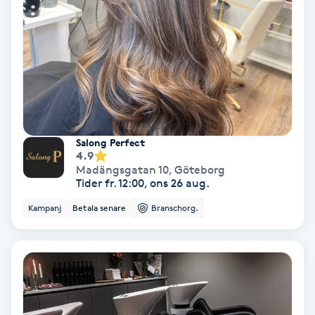
Medium
Megavolymfransar
Melasma
Mesoterapi
Salong Perfect
4.9
Madängsgatan 10
,
Göteborg
MicroPen
Tider fr. 12:00, ons 26 aug.
Kampanj
Betala senare
Branschorg.
Microshading
Mixfransar
N
Nagelförlängning