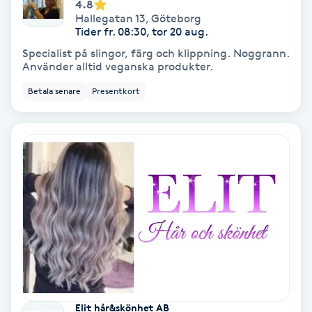
4.8
Hallegatan 13
,
Göteborg
Tider fr. 08:30, tor 20 aug.
Gruppträning
Specialist på slingor, färg och klippning. Noggrann.
Använder alltid veganska produkter.
Gua Sha-massage
Betala senare
Presentkort
H
Hatha Yoga
Headspa
Healing
Herrklippning
HIFU
Elit hår&skönhet AB