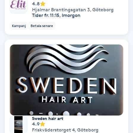
4.8
Hollywood Peel
Hjalmar Brantingsgatan 3
,
Göteborg
Tider fr. 11:15, Imorgon
Hot Stone Massage
Kampanj
Betala senare
Hot yoga
Hudföryngring
Huduppstramning
Hudvård
Hyaluronsyra
Sweden hair art
Hyperhidros
4.9
Friskväderstorget 4
,
Göteborg