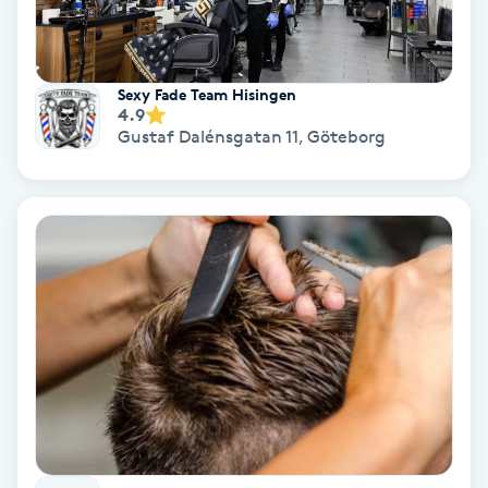
Personlig tränare
Sexy Fade Team Hisingen
Picolaser
4.9
Gustaf Dalénsgatan 11
,
Göteborg
Piercing
Pigmentbehandling
Pigmentfläckar
Plastikkirurgi
Powder brows
Power Yoga