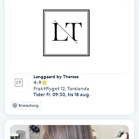
Lymfmassage
Läpptatuering
M
Makeup
Manikyr & Pedikyr
Langgaard by Therese
Massage
4.9
Fraktflyget 12
,
Torslanda
Tider fr. 09:30, tis 18 aug.
Medial vägledning
Branschorg.
Medicinsk massage
Meditation