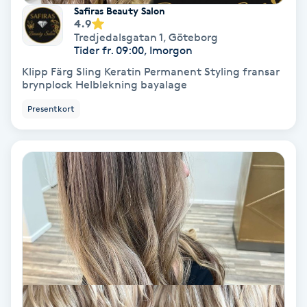
Extensions borttagning
Safiras Beauty Salon
4.9
Tredjedalsgatan 1
,
Göteborg
Eyeliner-tatuering
Tider fr. 09:00, Imorgon
F
Klipp Färg Sling Keratin Permanent Styling fransar
brynplock Helblekning bayalage
Face framing
Presentkort
Faceliftmassage
Fet hårbotten
Fettreducering
Fibromassage
Fillers