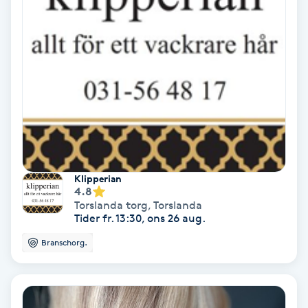
Nagelvård
Naglar borttagning
Naglar reparation
Naprapati
Klipperian
Navelpiercing
4.8
Torslanda torg
,
Torslanda
Tider fr. 13:30, ons 26 aug.
NBE-massage
Branschorg.
Ny frisyr
O