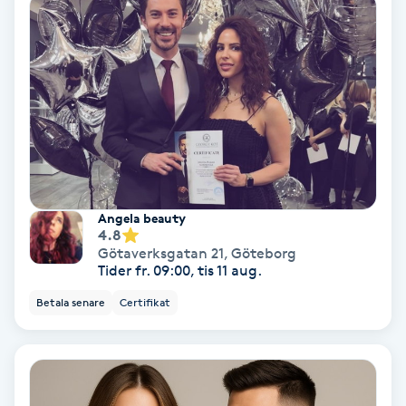
Keratinbehandling
Kinesiologi
Kinesisk medicin
Kiropraktik
Angela beauty
4.8
Klangmassage
Götaverksgatan 21
,
Göteborg
Tider fr. 09:00, tis 11 aug.
Klippning
Betala senare
Certifikat
Klippning & Slingor
Klippning ungdom