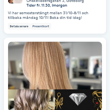
Önskevädersgatan 3
,
Göteborg
Color correction
Tider fr. 11:30, Imorgon
Vi har semesterstängt mellan 31/10-8/11 och
Cryoterapi
tillbaka måndag 10/11! Boka din tid idag!
D
Betala senare
Presentkort
Damklippning
Dermapen
Diamantslipning
E
Enzympeeling
Extensions