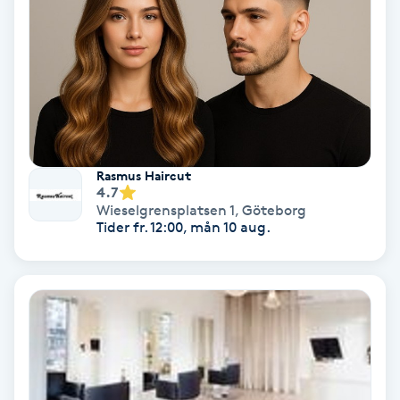
Koppningsmassage
Kosmetisk tatuering
Kostrådgivning
Rasmus Haircut
Kroppsinpackning
4.7
Wieselgrensplatsen 1
,
Göteborg
Tider fr. 12:00, mån 10 aug.
Kroppspeeling
Käkledsbehandling
Kärlbehandling
L