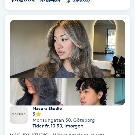
Betala senare
Presentkort
Branschorg.
Ansiktsbehandling djuprengörande
B
Babylights
Balayage
Bambumassage
Barber
Barnklippning
Macura Studio
5
BIAB
Monsungatan 30
,
Göteborg
Tider fr. 10:30, Imorgon
Blowout