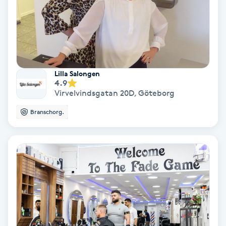
Osteopati
P
Paraffinbehandling
Lilla Salongen
Pedikyr
4.9
Virvelvindsgatan 20D
,
Göteborg
Pensionärklippning
Branschorg.
Permanent
Permanent hårborttagning
Permanent ögonbrynsmakeup
Personal shopper