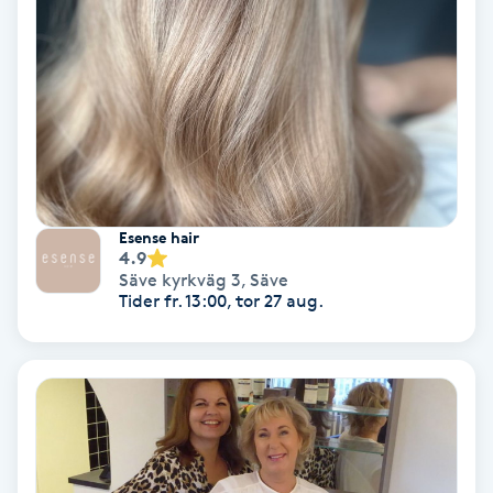
Olaplex
Olaplexbehandling
Ombre
Ombre brows
Esense hair
4.9
Ombre naglar
Säve kyrkväg 3
,
Säve
Tider fr. 13:00, tor 27 aug.
Optiker
Ortobionomi
Ortopedi