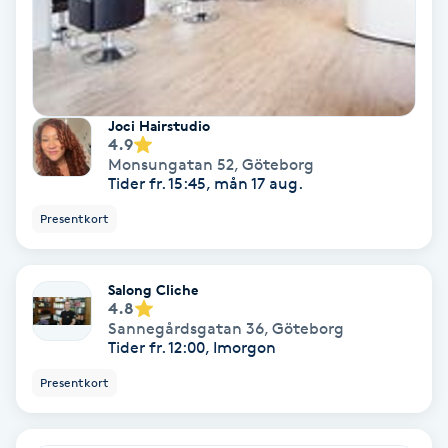
Laserbehandling
Lashlift Keratin
LED-ljusterapi
Joci Hairstudio
4.9
Monsungatan 52
,
Göteborg
Liktornar
Tider fr. 15:45, mån 17 aug.
Presentkort
LPG
LPG-behandling
Salong Cliche
4.8
Sannegårdsgatan 36
,
Göteborg
LPG-massage
Tider fr. 12:00, Imorgon
Presentkort
Luggklippning