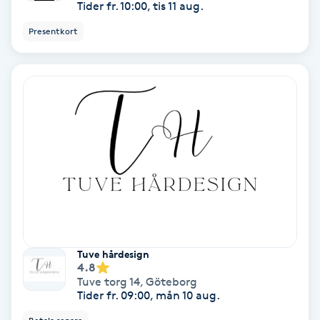
Tider fr. 10:00, tis 11 aug.
Hypnos
Presentkort
Hårborttagning
Hårbottenbehandling
Hårförlängning
Hårvård
Hälsa
Hälsprickor
Tuve hårdesign
4.8
I
Tuve torg 14
,
Göteborg
Tider fr. 09:00, mån 10 aug.
Idrottsmassage