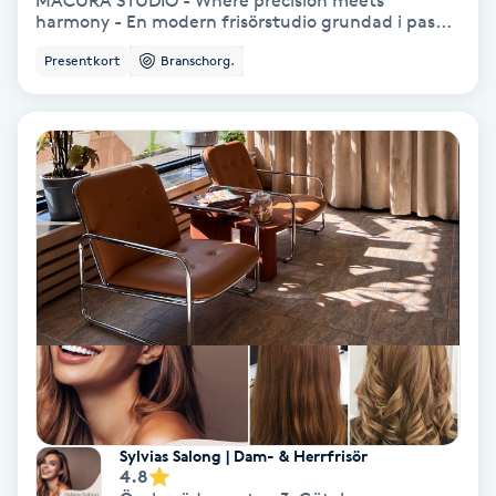
MACURA STUDIO - Where precision meets
harmony - En modern frisörstudio grundad i pas...
Bottenfärg
Presentkort
Branschorg.
Brynformning
Brynfärgning
Brynplockning
Bröllopsuppsättning
C
Celluliter
Coachning
Sylvias Salong | Dam- & Herrfrisör
4.8