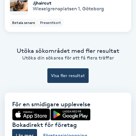
Jjhaircut
Wieselgrensplatsen 1
,
Göteborg
PRP (Platelet Rich Plasma)
Betala senare
Presentkort
PRX-T33
Psoriasis
Utöka sökområdet med fler resultat
Utöka din sökarea för att få flera träffar
PT
R
Visa fler resultat
Radiofrekvens
För en smidigare upplevelse
Rakning
Reflexologi
Bokadirekt för företag
Läs mer
Företagsinloggning