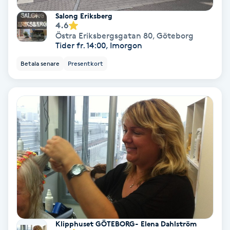
Färgning
Salong Eriksberg
4.6
Östra Eriksbergsgatan 80
,
Göteborg
Föning
Tider fr. 14:00, Imorgon
G
Betala senare
Presentkort
Gel naglar
Gelenaglar
Gellack
Gellack med förstärkning
Gravidmassage
Klipphuset GÖTEBORG- Elena Dahlström
Gravidyoga