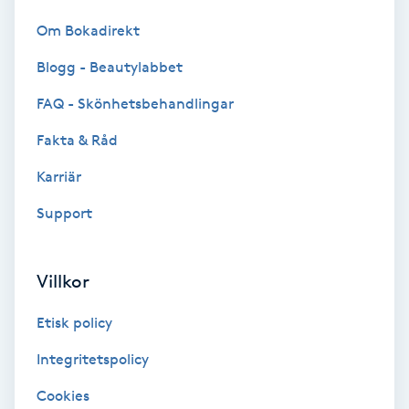
Om Bokadirekt
Samtalsterapi
Blogg - Beautylabbet
Senioryoga
FAQ - Skönhetsbehandlingar
Shiatsu
Fakta & Råd
Karriär
Singelfransar
Support
Sjukgymnastik
Villkor
Skalpmassage
Etisk policy
Skinbooster
Integritetspolicy
Sklerosering
Cookies