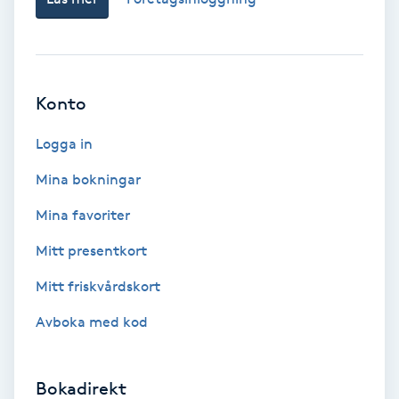
Regndroppsmassage
Reiki
Konto
Reikihealing
Logga in
Reiki massage
Mina bokningar
Restorative Yoga
Mina favoriter
Mitt presentkort
Rosacea
Mitt friskvårdskort
Rosenmetoden
Avboka med kod
Ryggmassage
Bokadirekt
S