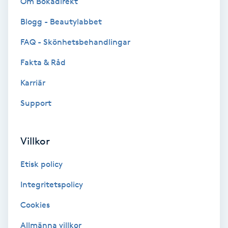
Om Bokadirekt
Cryoterapi
D
Blogg - Beautylabbet
FAQ - Skönhetsbehandlingar
Damklippning
Fakta & Råd
Dermapen
Karriär
Diamantslipning
Support
E
Villkor
Enzympeeling
Etisk policy
Extensions
Integritetspolicy
Extensions borttagning
Cookies
Allmänna villkor
Eyeliner-tatuering