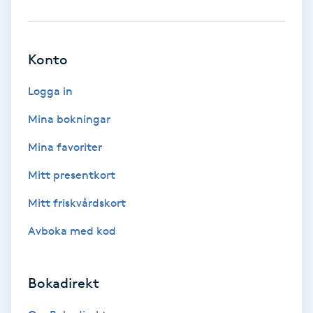
Brynformning
Konto
Brynfärgning
Logga in
Brynplockning
Mina bokningar
Bröllopsuppsättning
Mina favoriter
C
Mitt presentkort
Celluliter
Mitt friskvårdskort
Avboka med kod
Coachning
Color correction
Bokadirekt