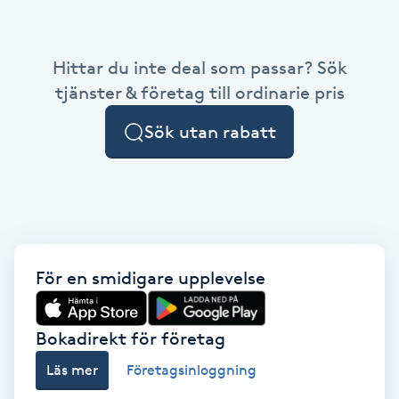
Babylights
Hittar du inte deal som passar? Sök
Balayage
tjänster & företag till ordinarie pris
Sök utan rabatt
Bambumassage
Barber
Barnklippning
För en smidigare upplevelse
BIAB
Blowout
Bokadirekt för företag
Läs mer
Företagsinloggning
Bottenfärg