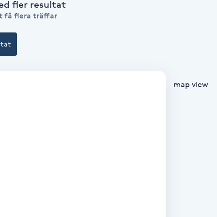
 fler resultat
 få flera träffar
ltat
map view