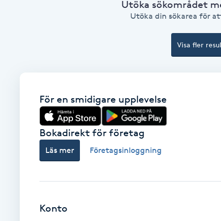
Utöka sökområdet med
Utöka din sökarea för att
Brynformning
Visa fler resu
Brynfärgning
Brynplockning
För en smidigare upplevelse
Bröllopsuppsättning
C
Bokadirekt för företag
Celluliter
Läs mer
Företagsinloggning
Coachning
Color correction
Konto