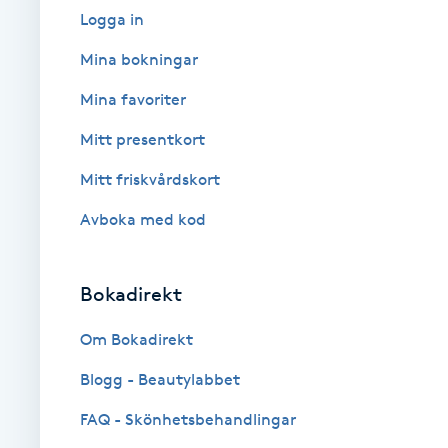
Cryoterapi
Logga in
D
Mina bokningar
Damklippning
Mina favoriter
Mitt presentkort
Dermapen
Mitt friskvårdskort
Diamantslipning
Avboka med kod
E
Enzympeeling
Bokadirekt
Extensions
Om Bokadirekt
Blogg - Beautylabbet
Extensions borttagning
FAQ - Skönhetsbehandlingar