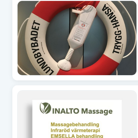
Alternativmedicin
Andningsmassage
Ansiktslyft utan kirurgi
Aromamassage
Ashtanga Yoga
Ayurveda
Ayurvedisk Massage
Ansiktsbehandling djuprengörande
B