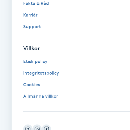
Eyeliner-tatuering
Fakta & Råd
F
Karriär
Face framing
Support
Faceliftmassage
Villkor
Fet hårbotten
Etisk policy
Fettreducering
Integritetspolicy
Cookies
Fibromassage
Allmänna villkor
Fillers
Fotmassage