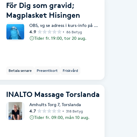
För Dig som gravid;
Magplasket Hisingen
OBS, vg se adress i kurs-info på Bokadirekt
,
Götebor
4.9
86 Betyg
Tider fr. 19:00, tor 20 aug.
Betala senare
Presentkort
Friskvård
INALTO Massage Torslanda
Amhults Torg 7
,
Torslanda
4.7
318 Betyg
Tider fr. 09:00, mån 10 aug.