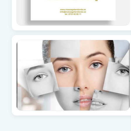
Babylights
Balayage
Bambumassage
Barber
Barnklippning
BIAB
Blowout
Bottenfärg