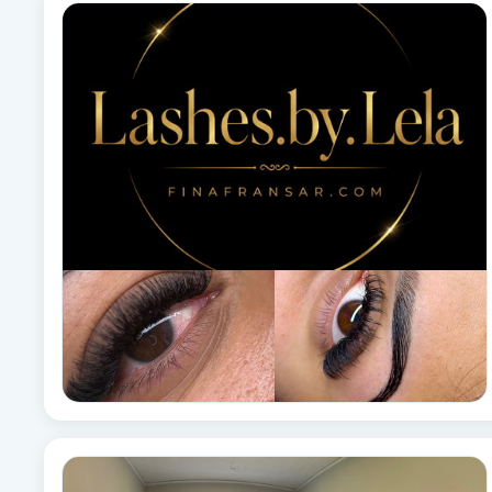
Alternativmedicin
Andningsmassage
Ansiktslyft utan kirurgi
Aromamassage
Ashtanga Yoga
Ayurveda
Ayurvedisk Massage
Ansiktsbehandling djuprengörande
B