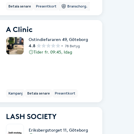
Betala senare
Presentkort
Branschorg.
A Clinic
Ostindiefararen 49
,
Göteborg
4.8
78 Betyg
Tider fr. 09:45, Idag
Kampanj
Betala senare
Presentkort
LASH SOCIETY
Eriksbergstorget 11
,
Göteborg