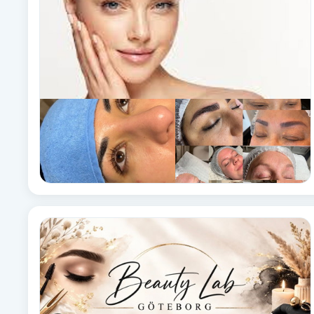
Cryoterapi
D
Damklippning
Dermapen
Diamantslipning
E
Enzympeeling
Extensions
Extensions borttagning