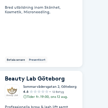
Bred utbildning inom Skönhet,
Kosmetik, Microneedling,
Betala senare
Presentkort
Beauty Lab Göteborg
Sommarvädersgatan 2
,
Göteborg
4.6
12 Betyg
Tider fr. 19:00, ons 12 aug.
Professionella brow & lash lift samt