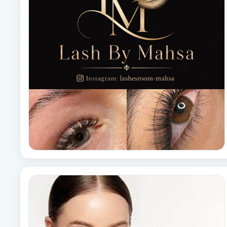
Brynformning
Brynfärgning
Brynplockning
Bröllopsuppsättning
C
Celluliter
Coachning
Color correction