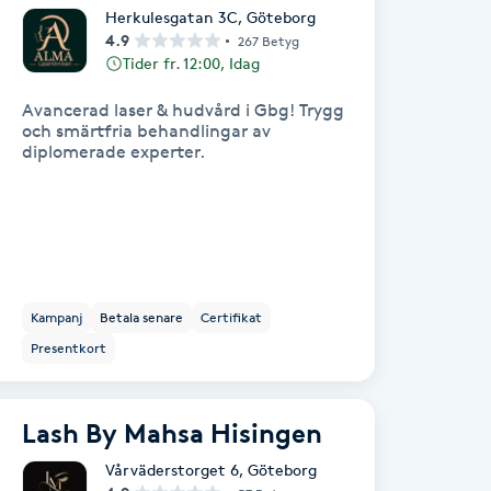
Herkulesgatan 3C
,
Göteborg
4.9
267 Betyg
Tider fr. 12:00, Idag
Avancerad laser & hudvård i Gbg! Trygg
och smärtfria behandlingar av
diplomerade experter.
Kampanj
Betala senare
Certifikat
Presentkort
Lash By Mahsa Hisingen
Vårväderstorget 6
,
Göteborg