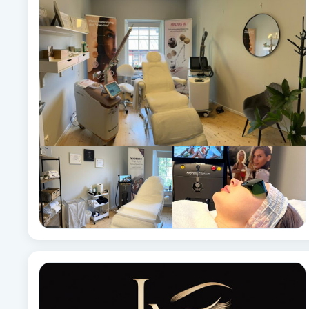
Babylights
Balayage
Bambumassage
Barber
Barnklippning
BIAB
Blowout
Bottenfärg