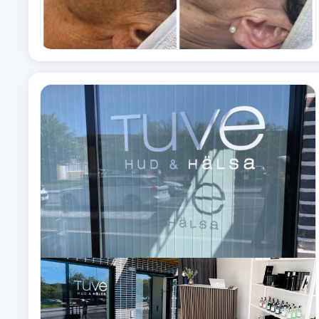
Fotsvamp
Fotvård
Fransar
Fransborttagning
Fransfärgning
Fransförlängning
Fransförlängning Megavolym
Fransförlängning Volym