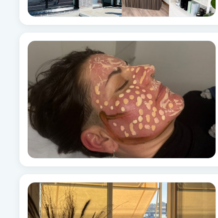
Fransk manikyr
Fransrengöring
Frekvensterapi
Friskvård
Friskvårdsmassage
Frisör
Funktionsanalys
Färgning