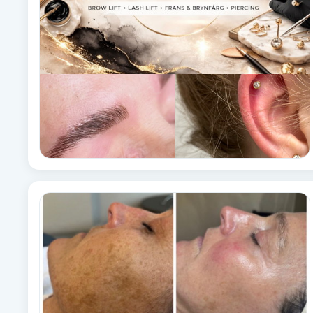
Eyeliner-tatuering
F
Face framing
Faceliftmassage
Fet hårbotten
Fettreducering
Fibromassage
Fillers
Fotmassage