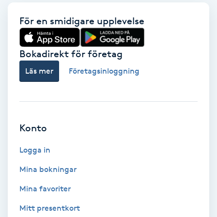
Koppningsmassage
För en smidigare upplevelse
Kosmetisk tatuering
Bokadirekt för företag
Läs mer
Företagsinloggning
Kostrådgivning
Kroppsinpackning
Kroppspeeling
Konto
Logga in
Käkledsbehandling
Mina bokningar
Kärlbehandling
Mina favoriter
L
Mitt presentkort