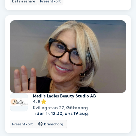
Betala senare
Presentkort
Färgning
Föning
G
Gel naglar
Gelenaglar
Gellack
Medi's Ladies Beauty Studio AB
Gellack med förstärkning
4.8
Kvillegatan 27
,
Göteborg
Tider fr. 12:30, ons 19 aug.
Gravidmassage
Presentkort
Branschorg.
Gravidyoga