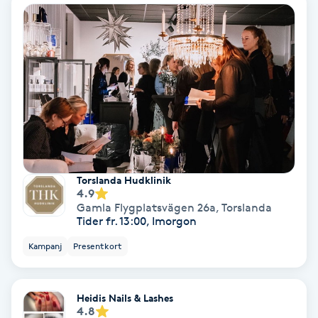
Fotmassage
Fotsvamp
Fotvård
Fransar
Fransborttagning
Torslanda Hudklinik
4.9
Gamla Flygplatsvägen 26a
,
Torslanda
Fransfärgning
Tider fr. 13:00, Imorgon
Kampanj
Presentkort
Fransförlängning
Fransförlängning Megavolym
Heidis Nails & Lashes
4.8