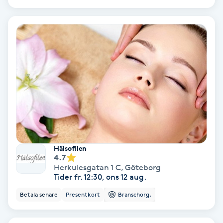
Extensions borttagning
Eyeliner-tatuering
F
Face framing
Faceliftmassage
Fet hårbotten
Hälsofilen
Fettreducering
4.7
Herkulesgatan 1 C
,
Göteborg
Tider fr. 12:30, ons 12 aug.
Fibromassage
Betala senare
Presentkort
Branschorg.
Fillers