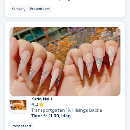
Color correction
Kampanj
Presentkort
Cryoterapi
D
Damklippning
Dermapen
Diamantslipning
E
Enzympeeling
Karin Nails
4.3
Transportgatan 19
,
Hisings Backa
Extensions
Tider fr. 11:30, Idag
Presentkort