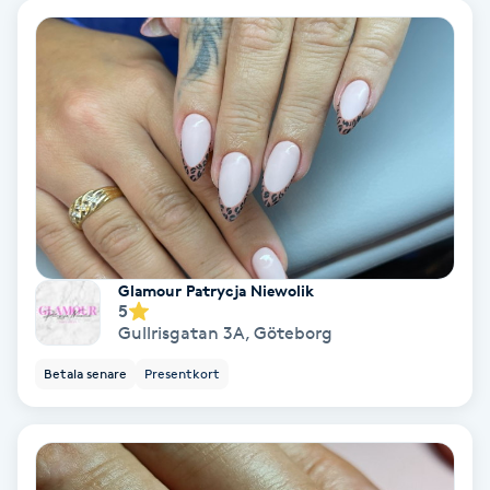
Hypnos
Hårborttagning
Hårbottenbehandling
Hårförlängning
Hårvård
Glamour Patrycja Niewolik
5
Hälsa
Gullrisgatan 3A
,
Göteborg
Betala senare
Presentkort
Hälsprickor
I
Idrottsmassage