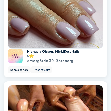
IPL
IPL hårborttagning
IR-massage
J
Michaela Olsson, MickiRosaNails
5
Japansk massage
Arvesgärde 30
,
Göteborg
K
Betala senare
Presentkort
K18
Katun fransar
Kemisk peeling