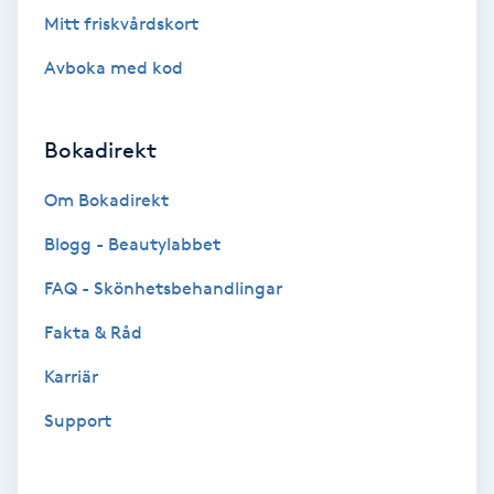
Laserbehandling
Mitt friskvårdskort
Lashlift Keratin
Avboka med kod
LED-ljusterapi
Bokadirekt
Liktornar
Om Bokadirekt
Blogg - Beautylabbet
LPG
FAQ - Skönhetsbehandlingar
LPG-behandling
Fakta & Råd
LPG-massage
Karriär
Support
Luggklippning