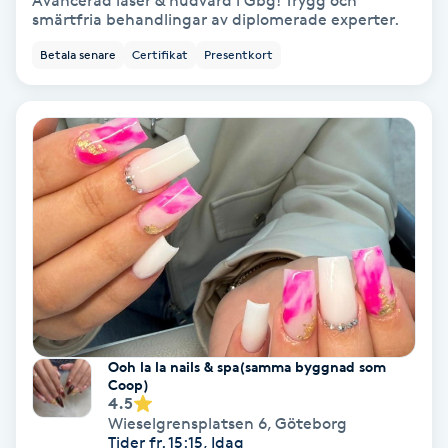
Avancerad laser & hudvård i Gbg! Trygg och
smärtfria behandlingar av diplomerade experter.
Bottenfärg
Betala senare
Certifikat
Presentkort
Brynformning
Brynfärgning
Brynplockning
Bröllopsuppsättning
C
Celluliter
Ooh la la nails & spa(samma byggnad som
Coop)
4.5
Coachning
Wieselgrensplatsen 6
,
Göteborg
Tider fr. 15:15, Idag