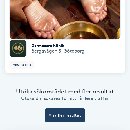
Keratinbehandling
Kinesiologi
Kinesisk medicin
Dermacare Klinik
Bergavägen 3
,
Göteborg
Kiropraktik
Presentkort
Klangmassage
Utöka sökområdet med fler resultat
Klippning
Utöka din sökarea för att få flera träffar
Klippning & Slingor
Visa fler resultat
Klippning ungdom