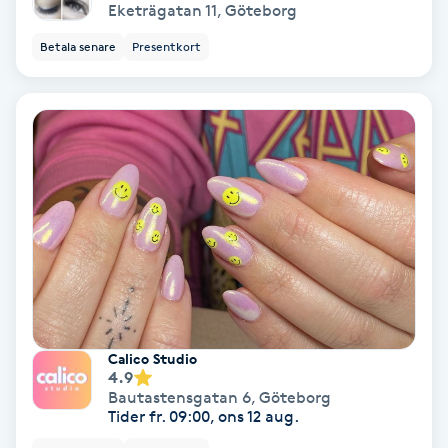
Eketrägatan 11
,
Göteborg
Fransförlängning Volym
Betala senare
Presentkort
Fransk manikyr
Fransrengöring
Frekvensterapi
Friskvård
Friskvårdsmassage
Calico Studio
Frisör
4.9
Bautastensgatan 6
,
Göteborg
Tider fr. 09:00, ons 12 aug.
Funktionsanalys