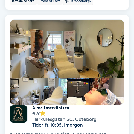
Betala senare
Presentkort
Branschorg.
Ansiktsbehandling djuprengörande
B
Babylights
Balayage
Bambumassage
Barber
Barnklippning
Alma Laserkliniken
4.9
BIAB
Herkulesgatan 3C
,
Göteborg
Tider fr. 10:05, Imorgon
Blowout