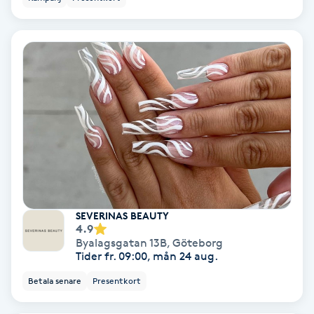
Hollywood Peel
Hot Stone Massage
Hot yoga
Hudföryngring
Huduppstramning
Hudvård
SEVERINAS BEAUTY
4.9
Byalagsgatan 13B
,
Göteborg
Hyaluronsyra
Tider fr. 09:00, mån 24 aug.
Betala senare
Presentkort
Hyperhidros