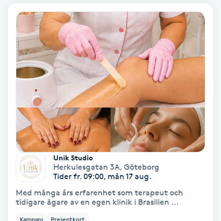
Gruppträning
Gua Sha-massage
H
Hatha Yoga
Headspa
Healing
Unik Studio
Herkulesgatan 3A
,
Göteborg
Herrklippning
Tider fr. 09:00, mån 17 aug.
Med många års erfarenhet som terapeut och
tidigare ägare av en egen klinik i Brasilien ...
HIFU
Kampanj
Presentkort