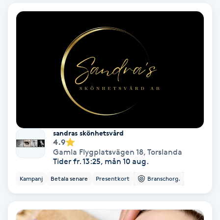
Bottenfärg
Brynformning
Brynfärgning
Brynplockning
Bröllopsuppsättning
sandras skönhetsvård
4.9
C
Gamla Flygplatsvägen 18
,
Torslanda
Tider fr. 13:25, mån 10 aug.
Celluliter
Kampanj
Betala senare
Presentkort
Branschorg.
Coachning