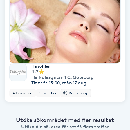
Color correction
Cryoterapi
D
Damklippning
Dermapen
Hälsofilen
4.7
Diamantslipning
Herkulesgatan 1 C
,
Göteborg
Tider fr. 13:00, mån 17 aug.
E
Betala senare
Presentkort
Branschorg.
Enzympeeling
Extensions
Utöka sökområdet med fler resultat
Utöka din sökarea för att få flera träffar