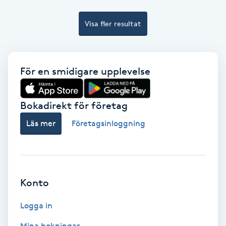
Extensions borttagning
Visa fler resultat
Eyeliner-tatuering
F
För en smidigare upplevelse
Face framing
Faceliftmassage
Bokadirekt för företag
Läs mer
Företagsinloggning
Fet hårbotten
Fettreducering
Konto
Fibromassage
Logga in
Fillers
Mina bokningar