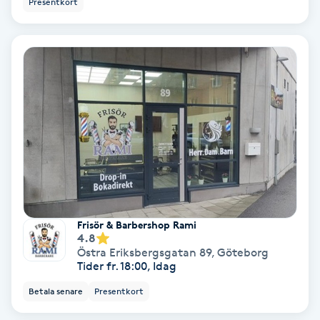
Presentkort
Ansiktsbehandling djuprengörande
B
Babylights
Balayage
Bambumassage
Barber
Frisör & Barbershop Rami
Barnklippning
4.8
Östra Eriksbergsgatan 89
,
Göteborg
Tider fr. 18:00, Idag
BIAB
Betala senare
Presentkort
Blowout