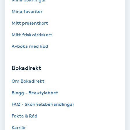
Fotmassage
Mina favoriter
Mitt presentkort
Fotsvamp
Mitt friskvårdskort
Fotvård
Avboka med kod
Fransar
Bokadirekt
Fransborttagning
Om Bokadirekt
Fransfärgning
Blogg - Beautylabbet
FAQ - Skönhetsbehandlingar
Fransförlängning
Fakta & Råd
Fransförlängning Megavolym
Karriär