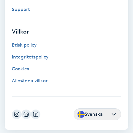
Fransförlängning Volym
Support
Fransk manikyr
Villkor
Fransrengöring
Etisk policy
Integritetspolicy
Frekvensterapi
Cookies
Friskvård
Allmänna villkor
Friskvårdsmassage
Frisör
Svenska
Funktionsanalys