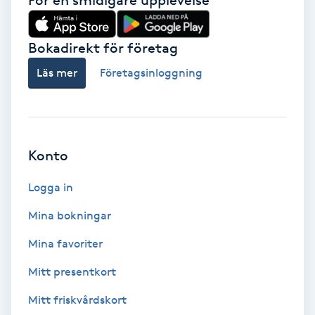
För en smidigare upplevelse
IPL
Bokadirekt för företag
IPL hårborttagning
Läs mer
Företagsinloggning
IR-massage
J
Konto
Japansk massage
Logga in
K
Mina bokningar
K18
Mina favoriter
Katun fransar
Mitt presentkort
Mitt friskvårdskort
Kemisk peeling