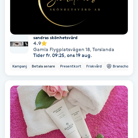
Färgning
Föning
G
sandras skönhetsvård
4.9
Gamla Flygplatsvägen 18
,
Torslanda
Gel naglar
Tider fr. 09:25, ons 19 aug.
Kampanj
Betala senare
Presentkort
Friskvård
Branschorg.
Gelenaglar
Gellack
Gellack med förstärkning
Gravidmassage
Gravidyoga