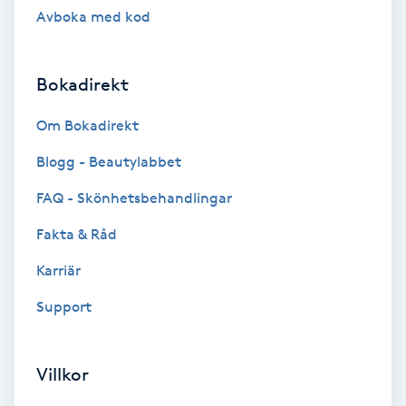
Avboka med kod
Keratinbehandling
Bokadirekt
Kinesiologi
Om Bokadirekt
Kinesisk medicin
Blogg - Beautylabbet
Kiropraktik
FAQ - Skönhetsbehandlingar
Fakta & Råd
Klangmassage
Karriär
Klippning
Support
Klippning & Slingor
Villkor
Klippning ungdom