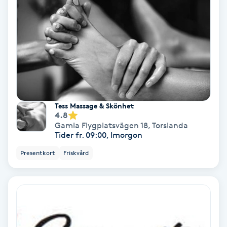
Fotmassage
Fotsvamp
Fotvård
Fransar
Tess Massage & Skönhet
4.8
Gamla Flygplatsvägen 18
,
Torslanda
Fransborttagning
Tider fr. 09:00, Imorgon
Presentkort
Friskvård
Fransfärgning
Fransförlängning
Fransförlängning Megavolym