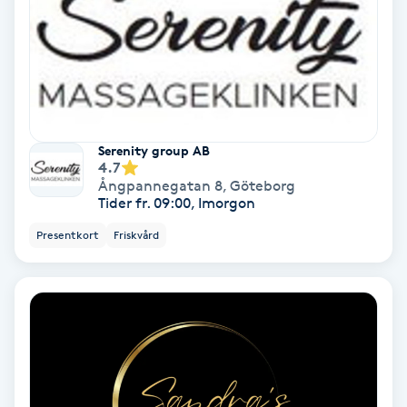
Fransförlängning Volym
Fransk manikyr
Fransrengöring
Serenity group AB
4.7
Frekvensterapi
Ångpannegatan 8
,
Göteborg
Tider fr. 09:00, Imorgon
Friskvård
Presentkort
Friskvård
Friskvårdsmassage
Frisör
Funktionsanalys