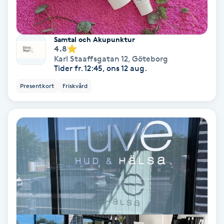
Gruppträning
Samtal och Akupunktur
4.8
Gua Sha-massage
Karl Staaffsgatan 12
,
Göteborg
Tider fr. 12:45, ons 12 aug.
H
Presentkort
Friskvård
Hatha Yoga
Headspa
Healing
Herrklippning
HIFU