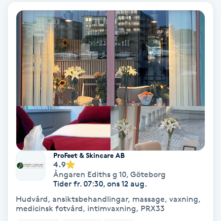
Ansiktsbehandling djuprengörande
B
Babylights
Balayage
Bambumassage
Barber
ProFeet & Skincare AB
Barnklippning
4.9
Ångaren Ediths g 10
,
Göteborg
Tider fr. 07:30, ons 12 aug.
BIAB
Hudvård, ansiktsbehandlingar, massage, vaxning,
medicinsk fotvård, intimvaxning, PRX33
Blowout