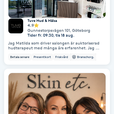
Hollywood Peel
Hot Stone Massage
Tuve Hud & Hälsa
4.9
Gunnestorpsvägen 101
,
Göteborg
Hot yoga
Tider fr. 09:30, tis 18 aug.
Jag Matilda som driver salongen är auktoriserad
Hudföryngring
hudterapeut med många års erfarenhet. Jag ...
Betala senare
Presentkort
Friskvård
Branschorg.
Huduppstramning
Hudvård
Hyaluronsyra
Hyperhidros