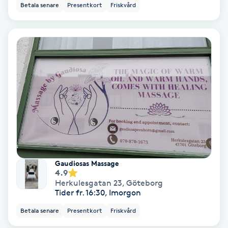
Betala senare
Presentkort
Friskvård
Bottenfärg
Brynformning
Brynfärgning
Brynplockning
Bröllopsuppsättning
C
Gaudiosas Massage
4.9
Celluliter
Herkulesgatan 23
,
Göteborg
Tider fr. 16:30, Imorgon
Coachning
Betala senare
Presentkort
Friskvård