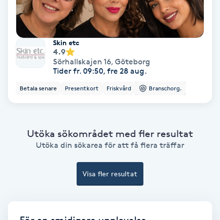
Hypnos
Hårborttagning
Skin etc
4.9
Sörhallskajen 16
,
Göteborg
Hårbottenbehandling
Tider fr. 09:50, fre 28 aug.
Betala senare
Presentkort
Friskvård
Branschorg.
Hårförlängning
Hårvård
Utöka sökområdet med fler resultat
Utöka din sökarea för att få flera träffar
Hälsa
Visa fler resultat
Hälsprickor
I
Idrottsmassage