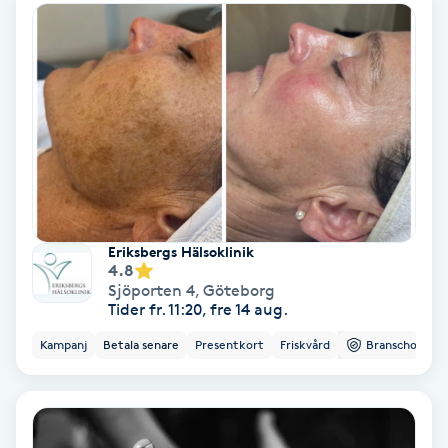
Extensions borttagning
Eyeliner-tatuering
F
Face framing
Faceliftmassage
Fet hårbotten
Eriksbergs Hälsoklinik
4.8
Sjöporten 4
,
Göteborg
Fettreducering
Tider fr. 11:20, fre 14 aug.
Kampanj
Betala senare
Presentkort
Friskvård
Branschorg.
Fibromassage
Fillers