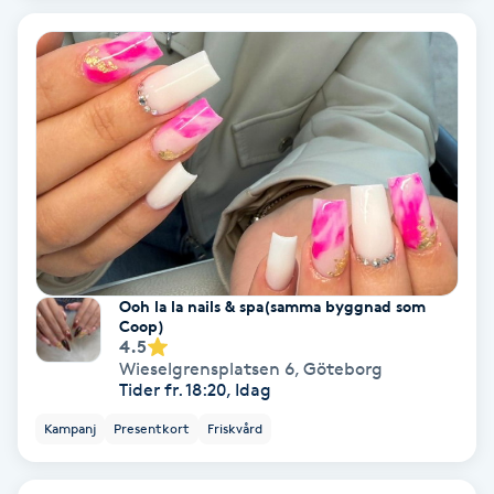
Color correction
Cryoterapi
D
Damklippning
Dermapen
Diamantslipning
Ooh la la nails & spa(samma byggnad som
E
Coop)
4.5
Wieselgrensplatsen 6
,
Göteborg
Enzympeeling
Tider fr. 18:20, Idag
Kampanj
Presentkort
Friskvård
Extensions